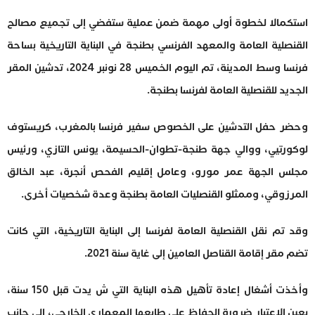
استكمالا لخطوة أولى مهمة ضمن عملية ستفضي إلى تجميع مصالح
القنصلية العامة والمعهد الفرنسي بطنجة في البناية التاريخية بساحة
فرنسا وسط المدينة، تم اليوم الخميس 28 نونبر 2024، تدشين المقر
الجديد للقنصلية العامة لفرنسا بطنجة.
وحضر حفل التدشين على الخصوص سفير فرنسا بالمغرب، كريستوف
لوكورتيي، ووالي جهة طنجة-تطوان-الحسيمة، يونس التازي، ورئيس
مجلس الجهة عمر مورو، وعامل إقليم الفحص أنجرة، عبد الخالق
المرزوقي، وممثلو القنصليات العامة بطنجة وعدة شخصيات أخرى.
وقد تم نقل القنصلية العامة لفرنسا إلى البناية التاريخية، التي كانت
تضم مقر إقامة القناصل العامين إلى غاية سنة 2021.
وأخذت أشغال إعادة تأهيل هذه البناية التي ش يدت قبل 150 سنة،
بعين الاعتبار ضرورة الحفاظ على طابعها المعماري الخارجي، إلى جانب