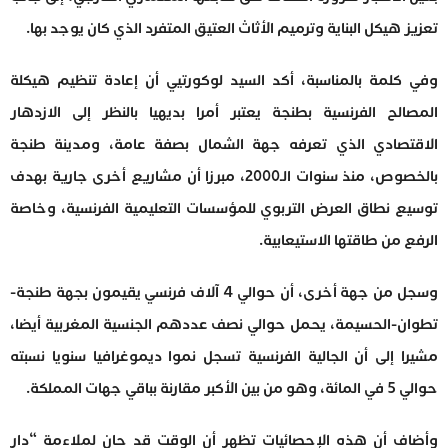
تعزيز هيكل البناية وترميم الأثاث العتيق المتفرد الذي كان يوجد بها.
وفي كلمة بالمناسبة، أكد السيد لوكورتيي أن إعادة تنظيم هيكلة
المصالح الفرنسية بطنجة يعتبر أمرا بديهيا بالنظر إلى الازدهار
الاقتصادي الذي تعرفه جهة الشمال بصفة عامة، ومدينة طنجة
بالخصوص، منذ سنوات الـ2000، مبرزا أن مشاريع أخرى جارية بهدف
توسيع نطاق العرض التربوي للمؤسسات التعليمية الفرنسية، وخاصة
الرفع من طاقتها الاستيعابية.
وسجل من جهة أخرى، أن حوالي 4 آلاف فرنسي يقيمون بجهة طنجة-
تطوان-الحسيمة، يحمل حوالي نصف عددهم الجنسية المغربية أيضا،
مشيرا إلى أن الجالية الفرنسية تسجل نموا ديموغرافيا سنويا نسبته
حوالي 5 في المائة، وهو من بين الأكبر مقارنة بباقي جهات المملكة.
وأضاف أن هذه الإحصائيات تظهر أن الوقت قد حان لملاءمة “دار