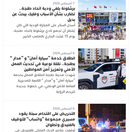
7 أغسطس 2026
برشلونة يلغي ودية اتحاد طنجة..
تضارب بشأن الأسباب وفليك يبحث عن
بديل
أُسدل الستار على المباراة الودية التي كان
يُنتظر أن تجمع نادي برشلونة باتحاد طنجة،
يوم 15 غشت الجاري بالملعب الكبير
6 أغسطس 2026
انطلاق خدمة “سيارة أمان” و “مدار ”
بطنجة.. نقلة نوعية في تحديث العمل
الأمني وتعزيز أمن المواطنين
شهدت مدينة طنجة انطلاق العمل بخدمة
“سيارة أمان” و”مدار ” التابعة للمديرية
العامة للأمن الوطني، في خطوة جديدة
تترجم الرؤية
6 أغسطس 2026
التحريض على اقتحام سبتة يقود
مسيري مجموعة “واتساب” للتوقيف
بالفنيدق وتطوان
أوقفت عناصر الدرك الملكي بالفنيدق، في