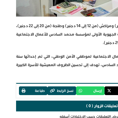
وبعد محطات الدار البيضاء (من 6 إلى 8 دجنبر) ومراكش (من 12 إلى 14 دجنبر) وطنجة (من 20 إلى 22 دجنبر)،
ية الجهوية الأولى لمؤسسة محمد السادس للأعمال الاجتماعية
ل الاجتماعية لموظفي الأمن الوطني، التي تم إحداثها سنة
محمد السادس، تهدف إلى تحسين الظروف المعيشية للأسرة الكبيرة
إرسال
نسخ الرابط
طباعة
تعليقات الزوار ( 0 )
رض التعليقات حسب الاختيارات أسفله