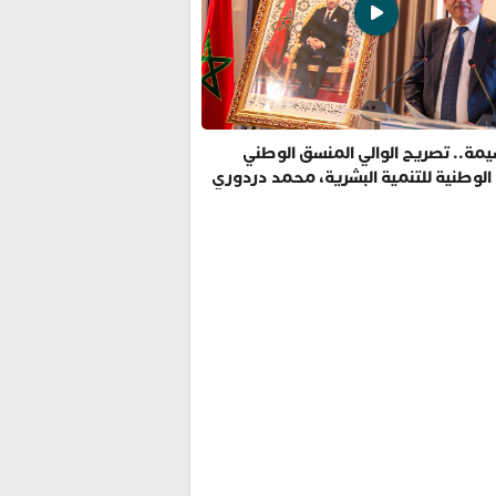
مة.. تصريح الوالي المنسق الوطني
 الوطنية للتنمية البشرية، محمد دردوري