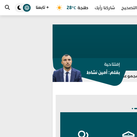
+ تابعنا
طنجة
28
التصحيح
شاركنا رأيك
°C
إفتتاحية
بقلم: أمين نشاط
توقيف بالفنيدق وتطوان
انطلاق خدمة “سيارة أمان” و “مدار ” بطنجة.