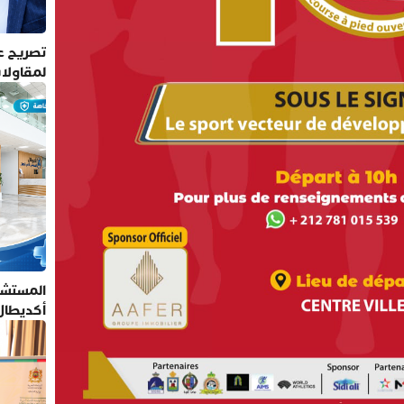
تصريح عم
لمقاولا
المستشف
أكديطال
تلتزم بأ