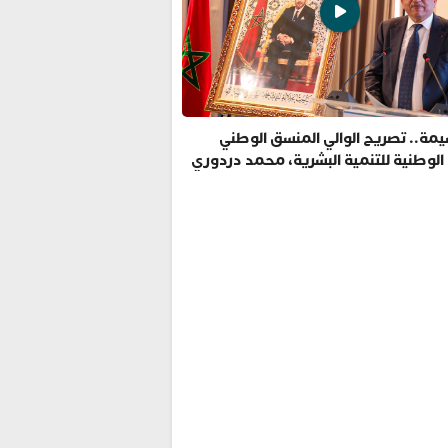
مة.. تصريح الوالي المنسق الوطني
 الوطنية للتنمية البشرية، محمد دردوري