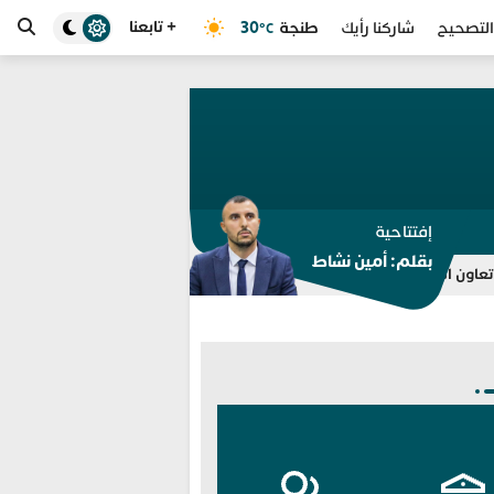
+ تابعنا
طنجة
30
التصحيح
شاركنا رأيك
°C
إفتتاحية
بقلم: أمين نشاط
تعذّر احتواء أزمة الهجرة في سبتة
التحريض على اقتحام سبتة يقود مس