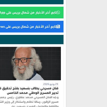
تابع آخر الأخبار من شمال بريس على WhatsApp
تابع آخر الأخبار من شمال بريس على Google News
29 يونيو 2026
فنان مسرحي يطالب بنسعيد بفتح تحقيق 
تدبير المسرح الوطني محمد الخامس
وجّه الفنان المسرحي محمد عنقاوي، رئيس جمعي
مسرح الزهور، رسالة تظلم واستنكار إلى وزير الش
والثقافة والتواصل، المهدي بنسعيد، عبّر