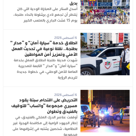
بديل
أُسدل الستار على المباراة الودية التي كان
يُنتظر أن تجمع نادي برشلونة باتحاد طنجة،
يوم 15 غشت الجاري بالملعب الكبير
6 أغسطس 2026
انطلاق خدمة “سيارة أمان” و “مدار ”
بطنجة.. نقلة نوعية في تحديث العمل
الأمني وتعزيز أمن المواطنين
شهدت مدينة طنجة انطلاق العمل بخدمة
“سيارة أمان” و”مدار ” التابعة للمديرية
العامة للأمن الوطني، في خطوة جديدة
تترجم الرؤية
6 أغسطس 2026
التحريض على اقتحام سبتة يقود
مسيري مجموعة “واتساب” للتوقيف
بالفنيدق وتطوان
أوقفت عناصر الدرك الملكي بالفنيدق، في
إطار الجهود الرامية إلى مكافحة الهجرة غير
النظامية، شخصين يشتبه في إشرافهما على
مجموعة