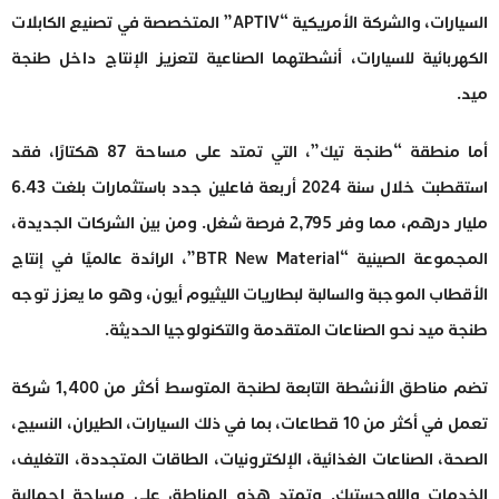
السيارات، والشركة الأمريكية “APTIV” المتخصصة في تصنيع الكابلات
الكهربائية للسيارات، أنشطتهما الصناعية لتعزيز الإنتاج داخل طنجة
ميد.
أما منطقة “طنجة تيك”، التي تمتد على مساحة 87 هكتارًا، فقد
استقطبت خلال سنة 2024 أربعة فاعلين جدد باستثمارات بلغت 6.43
مليار درهم، مما وفر 2,795 فرصة شغل. ومن بين الشركات الجديدة،
المجموعة الصينية “BTR New Material”، الرائدة عالميًا في إنتاج
الأقطاب الموجبة والسالبة لبطاريات الليثيوم أيون، وهو ما يعزز توجه
طنجة ميد نحو الصناعات المتقدمة والتكنولوجيا الحديثة.
تضم مناطق الأنشطة التابعة لطنجة المتوسط أكثر من 1,400 شركة
تعمل في أكثر من 10 قطاعات، بما في ذلك السيارات، الطيران، النسيج،
الصحة، الصناعات الغذائية، الإلكترونيات، الطاقات المتجددة، التغليف،
الخدمات واللوجستيك. وتمتد هذه المناطق على مساحة إجمالية