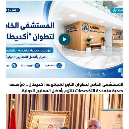
المستشفى الخاص لتطوان التابع لمجموعة أكديطال.. مؤسسة
صحية متعددة التخصصات تلتزم بأفضل المعايير الدولية