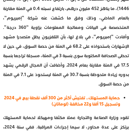
1446)، ما يناهز 452 مليون درهم، بارتفاع نسبته 0.4 في المئة مقارنة
بالعام الماضي، وذلك وفق ما كشفت عنه شركة “إمبريوم”،
المتخصصة في البيانات ومعالجة المعلومات بزاوية “360 درجة”.
وأفادت “إمبريوم”، في بلاغ لها، بأن التلفزيون يظل متصدرا مشهد
الإشهارات باستحواذه على 68.2 في المئة من حصة السوق، في حين لا
تحظى الصحافة المكتوبة سوى بنسبة 3 في المئة، مسجلة تراجعا بنسبة
17.5 في المئة مقارنة بعام 2024. وأضافت أن المجال الرقمي يشهد
بدوره زيادة ملحوظة بنسبة 30.7 في المئة ليستحوذ على 7.1 في المئة
من حصة السوق.
حماية المستهلك.. تفتيش أكثر من 300 ألف نقطة بيع في 2024
وتسجيل 15 ألفا و22 مخالفة (لوماتان)
تقود وزارة الصناعة والتجارة عملا مكثفا ومهيكلا لحماية المستهلك
يرتكز على عدة محاور، لا سيما إجراءات المراقبة. ففي سنة 2024،