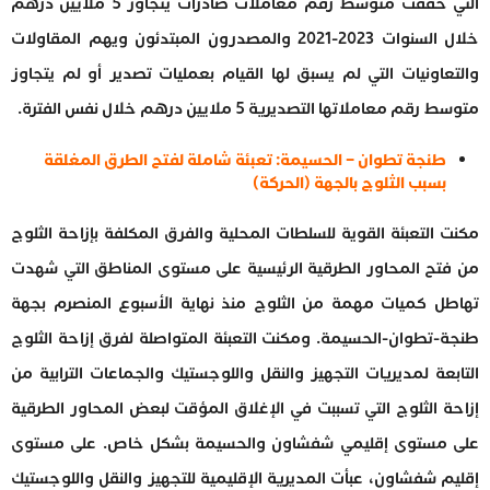
التي حققت متوسط رقم معاملات صادرات يتجاوز 5 ملايين درهم
خلال السنوات 2023-2021 والمصدرون المبتدئون ويهم المقاولات
والتعاونيات التي لم يسبق لها القيام بعمليات تصدير أو لم يتجاوز
متوسط رقم معاملاتها التصديرية 5 ملايين درهم خلال نفس الفترة.
طنجة تطوان – الحسيمة: تعبئة شاملة لفتح الطرق المغلقة
بسبب الثلوج بالجهة (الحركة)
مكنت التعبئة القوية للسلطات المحلية والفرق المكلفة بإزاحة الثلوج
من فتح المحاور الطرقية الرئيسية على مستوى المناطق التي شهدت
تهاطل كميات مهمة من الثلوج منذ نهاية الأسبوع المنصرم بجهة
طنجة-تطوان-الحسيمة. ومكنت التعبئة المتواصلة لفرق إزاحة الثلوج
التابعة لمديريات التجهيز والنقل واللوجستيك والجماعات الترابية من
إزاحة الثلوج التي تسببت في الإغلاق المؤقت لبعض المحاور الطرقية
على مستوى إقليمي شفشاون والحسيمة بشكل خاص. على مستوى
إقليم شفشاون، عبأت المديرية الإقليمية للتجهيز والنقل واللوجستيك