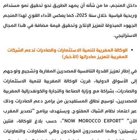
داخل المنجم، ما من شأنه أن يمهد الطريق نحو تحقيق نمو مستدام
وربحية قياسية خلال سنة 2025، كما يعكس الأداء القوي لهذا المنجم
الجهود المبذولة لتعزيز الإنتاج وتحقيق قيمة مضافة في هذا المجال
الاستراتيجي.
الوكالة المغربية لتنمية الاستثمارات والصادرات تدعم الشركات
المغربية لتعزيز صادراتها (الأخبار)
في إطار تعزيز القدرة التنافسية للمصدرين المغاربة وتشجيع ولوجهم
إلى الأسواق الدولية، قررت الوكالة المغربية لتنمية الاستثمارات
والصادرات، بشراكة مع وزارة الصناعة والتجارة والكونفدرالية المغربية
للمصدرين، توسيع نطاق المستفيدين من برامج دعم الصادرات وذلك
عبر اعتماد نظام الشباك المفتوح. ويستهدف برنامج “تصدير المغرب
الآن” “NOW MOROCCO EXPORT”، حسب بلاغ للوكالة، فئتين
رئيسيتين؛ وهما المصدرون المؤكدون وهي المقاولات والتعاونيات