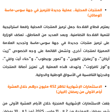
المنتجات المحلية.. عملية جديدة للترميز في جهة سوس-ماسة
(لوماتان)
يعتزم قطاع الفلاحة جعل ترميز المنتجات المحلية رافعة استراتيجية
لتنمية الفلاحة التضامنية. وبعد العديد من المناطق، تعكف الوزارة
على ترميز منتجات جديدة في جهة سوس-ماسة وتجديد العلامة
المميزة لمنتجات أخرى. وتشمل القائمة على وجه الخصوص “زيت
أركان”، و”زعفران تاليوين”، و”تمور بويطوب”، و”حناء آيت وابلي”،
و”لوز تافراوت”. وتهدف هذه العملية إلى تعزيز أصالة المنتجات
وقدرتها التنافسية في الأسواق الوطنية والدولية.
الاستثمارات الإشهارية تناهز 452 مليون درهم خلال العشرة
أيام الأولى من رمضان (البيان)
بلغت الاستثمارات الإشهارية المنجزة خلال الأيام العشرة الأولى من
شهر رمضان، الممتدة من 2 إلى 11 مارس 2025 (من 1 إلى 10 رمضان