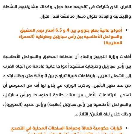
القرار، الذي شاركت في تقديمه عدة دول، وكذلك مشاركتهم النشطة
والإيجابية والبناءة طوال مسار مناقشة هذا القرار.
أمواج عاتية بعلو يتراوح بين 4 و 6.5 أمتار تهم المضيق
والسواحل الأطلسية بين رأس سبارتيل وطرفاية (الصحراء
المغربية)
أفادت وزارة التجهيز والماء أن منطقة المضيق والسواحل الأطلسية
بين رأس سبارتيل وطرفاية ستشهد أمواجا عاتية قادمة من اتجاه الغرب
إلى الشمال الغربي، بارتفاعات كبيرة تتراوح بين 4 و6.5 متر، وذلك ابتداء
من بعد ظهر الاثنين. وذكرت الوزارة في بلاغ لها أنه من المتوقع أن
تسجل الارتفاعات الأعلى بين ميناء طنجة المتوسط ورأس سبارتيل،
والسواحل الأطلسية بين رأس سبارتيل (طنجة) ورأس حديد (الصويرة)،
وذلك خلال ليلة الاثنين/ الثلاثاء.
قرارات حكومية فعالة وصرامة السلطات المحلية في التصدي