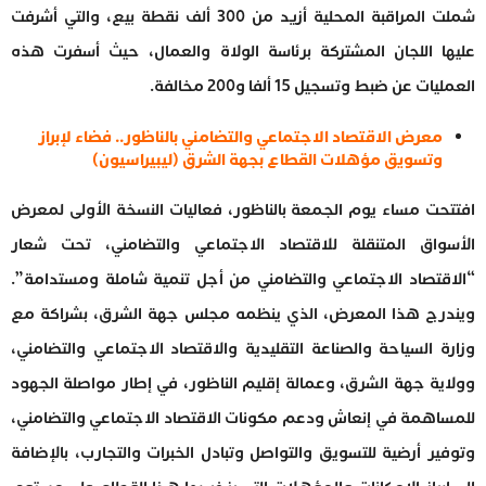
شملت المراقبة المحلية أزيد من 300 ألف نقطة بيع، والتي أشرفت
عليها اللجان المشتركة برئاسة الولاة والعمال، حيث أسفرت هذه
العمليات عن ضبط وتسجيل 15 ألفا و200 مخالفة.
معرض الاقتصاد الاجتماعي والتضامني بالناظور.. فضاء لإبراز
وتسويق مؤهلات القطاع بجهة الشرق (ليبيراسيون)
افتتحت مساء يوم الجمعة بالناظور، فعاليات النسخة الأولى لمعرض
الأسواق المتنقلة للاقتصاد الاجتماعي والتضامني، تحت شعار
“الاقتصاد الاجتماعي والتضامني من أجل تنمية شاملة ومستدامة”.
ويندرج هذا المعرض، الذي ينظمه مجلس جهة الشرق، بشراكة مع
وزارة السياحة والصناعة التقليدية والاقتصاد الاجتماعي والتضامني،
وولاية جهة الشرق، وعمالة إقليم الناظور، في إطار مواصلة الجهود
للمساهمة في إنعاش ودعم مكونات الاقتصاد الاجتماعي والتضامني،
وتوفير أرضية للتسويق والتواصل وتبادل الخبرات والتجارب، بالإضافة