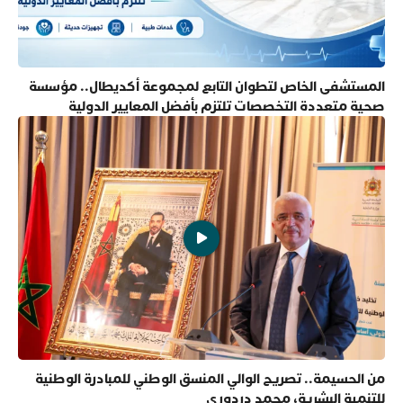
المستشفى الخاص لتطوان التابع لمجموعة أكديطال.. مؤسسة
صحية متعددة التخصصات تلتزم بأفضل المعايير الدولية
من الحسيمة.. تصريح الوالي المنسق الوطني للمبادرة الوطنية
للتنمية البشرية، محمد دردوري