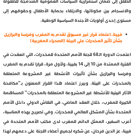
الطفل إلى ضمان استمرارية السياسات العمومية المندمجة للطفولة
والانسجام بين مكوناتها، والارتقاء بحماية الأطفال وحقوقهم إلى
مستوى إحدى أولويات الأجندة السياسية الوطنية.
فيينا..اعتماد قرار غير مسبوق تقدم به المغرب وفرنسا والبرازيل
بشأن تأثير المخدرات على البيئة (الصحراء المغربية)
اعتمدت الدورة الـ68 للجنة الأمم المتحدة للمخدرات، التي انعقدت في
الفترة الممتدة من 10 إلى 14 بفيينا، ولأول مرة، قرارا تقدم به المغرب
وفرنسا والبرازيل بشأن تأثيرات الأنشطة غير المشروعة المتعلقة
بالمخدرات على البيئة. ويبرز اعتماد هذا القرار المعنون بـ”مكافحة
الآثار البيئية للأنشطة غير المشروعة المتعلقة بالمخدرات” المساهمة
الكبيرة للمغرب، خلال العقد الماضي، في النقاش الدولي داخل الأمم
المتحدة بشأن المشكل العالمي للمخدرات. وفي تصريح بهذه المناسبة،
أعرب السفير، الممثل الدائم للمغرب لدى مكتب الأمم المتحدة في
فيينا، عز الدين فرحان، عن شكره لجميع أعضاء اللجنة على دعمهم لهذا