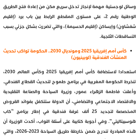
وسائل لوجستية مهمة لإنجاز تدخل سريع مكن من إعادة فتح الطريق
الوطنية رقم 2، على مستوى المقطع الرابط بين باب برد (إقليم
شفشاون) وإيساكن (إقليم الحسيمة)، والتي تضررت بشكل جزئي بسبب
التساقطات الثلجية.
كأس أمم إفريقيا 2025 ومونديال 2030.. الحكومة تواكب تحديث
المنشآت الفندقية (لوبينيون)
استعدادا لاستضافة كأس أمم إفريقيا 2025 وكأس العالم 2030،
تنخرط الحكومة المغربية في برنامج طموح لتحديث القطاع الفندقي.
وأعلنت فاطمة الزهراء عمور، وزيرة السياحة والصناعة التقليدية
والاقتصاد الاجتماعي والتضامني، أن الدولة ستتكفل بفوائد القروض
المخصصة لتجديد 25 ألف غرفة فندقية في إطار برنامج “كاب
هوسبيتاليتي”. وفي أجوبة كتابية على أسئلة النواب، أكدت الوزيرة أن
هذه المبادرة تندرج ضمن خارطة طريق السياحة 2023-2026، والتي