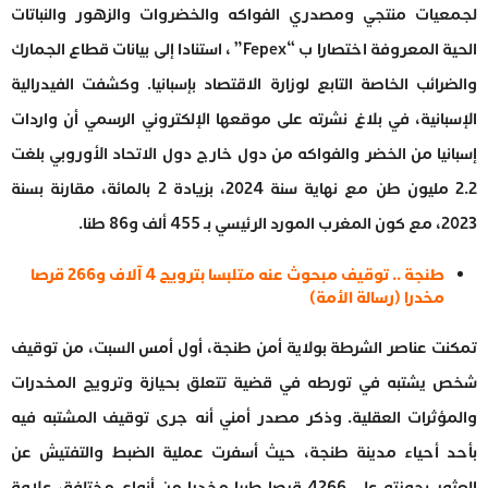
لجمعيات منتجي ومصدري الفواكه والخضروات والزهور والنباتات
الحية المعروفة اختصارا ب “Fepex” ، استنادا إلى بيانات قطاع الجمارك
والضرائب الخاصة التابع لوزارة الاقتصاد بإسبانيا. وكشفت الفيدرالية
الإسبانية، في بلاغ نشرته على موقعها الإلكتروني الرسمي أن واردات
إسبانيا من الخضر والفواكه من دول خارج دول الاتحاد الأوروبي بلغت
2.2 مليون طن مع نهاية سنة 2024، بزيادة 2 بالمائة، مقارنة بسنة
2023، مع كون المغرب المورد الرئيسي بـ 455 ألف و86 طنا.
طنجة .. توقيف مبحوث عنه متلبسا بترويج 4 آلاف و266 قرصا
مخدرا (رسالة الأمة)
تمكنت عناصر الشرطة بولاية أمن طنجة، أول أمس السبت، من توقيف
شخص يشتبه في تورطه في قضية تتعلق بحيازة وترويج المخدرات
والمؤثرات العقلية. وذكر مصدر أمني أنه جرى توقيف المشتبه فيه
بأحد أحياء مدينة طنجة، حيث أسفرت عملية الضبط والتفتيش عن
العثور بحوزته على 4266 قرصا طبيا مخدرا من أنواع مختلفة، علاوة