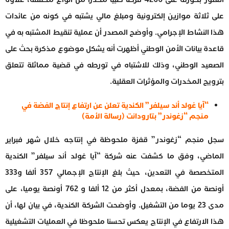
على ثلاثة موازين إلكترونية ومبلغ مالي يشتبه في كونه من عائدات
هذا النشاط الإجرامي. وأوضح المصدر أن عملية تنقيط المشتبه به في
قاعدة بيانات الأمن الوطني أظهرت أنه يشكل موضوع مذكرة بحث على
الصعيد الوطني، وذلك للاشتباه في تورطه في قضية مماثلة تتعلق
بترويج المخدرات والمؤثرات العقلية.
“آيا غولد أند سيلفر” الكندية تعلن عن ارتفاع إنتاج الفضة في
منجم “زغوندر” بتارودانت (رسالة الأمة)
سجل منجم “زغوندر” قفزة ملحوظة في إنتاجه خلال شهر فبراير
الماضي، وفق ما كشفت عنه شركة “آيا غولد أند سيلفر” الكندية
المتخصصة في التعدين، حيث بلغ الإنتاج الإجمالي 357 ألفا و333
أونصة من الفضة، بمعدل أكثر من 12 ألفا و 762 أونصة يوميا، على
مدى 23 يوما من التشغيل. وأوضحت الشركة الكندية، في بيان لها، أن
هذا الارتفاع في الإنتاج يعكس تحسنا ملحوظا في العمليات التشغيلية