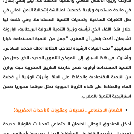
شاركت وزيرة الانتقال الطاقي والتنمية المستدامة، ليلى بنعلي بلندن،
في مائدة مستديرة وزارية خصصت لمناقشة إشكالية الأمن المائي في
ظل التغيرات المناخية وتحديات التنمية المستدامة. وفي كلمة لها
خلال هذا اللقاء الذي ترأسته وزيرة التنمية الدولية البريطانية، البارونة
تشابمان، أكدت بنعلي أن المغرب “جعل من التنمية المستدامة خيارا
استراتيجيا” تحت القيادة الرشيدة لصاحب الجلالة الملك محمد السادس.
وأشارت، في هذا السياق، إلى النموذج التنموي الجديد، الذي جعل من
التنمية المستدامة أولوية ضمن خارطة الطريق المغربية حيث يوازن
بين التنمية الاقتصادية والحفاظ على البيئة. وأبرزت الوزيرة أن قضية
الماء والحفاظ على هذه الثروة الحيوية تحتل موقعا محوريا ضمن
استراتيجية التنمية بالمغرب.
الضمان الاجتماعي.. تعديلات وعقوبات (الأحداث المغربية)
أدخل الصندوق الوطني للضمان الاجتماعي تعديلات قانونية جديدة
تهدف إلى تشديد الرقابة على المشغلين الذين لا يصرحون بأجرائهم، مع