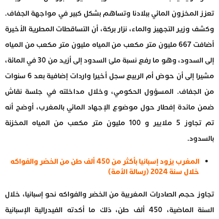
تعزز المخزون المائي ببلادنا وتساهم بشكل كبير في مواجهة الجفاف.
وكشف وزير التجهيز والماء، نزار بركة، أن التساقطات المطرية الأخيرة
أضافت 667 مليون متر مكعب من المياه مليون متر مكعب من المياه
إلى السدود، وهو ما رفع نسبة ملئ السدود إلى أزيد من 30 في المائة،
مشيرا إلى أن حوض أم الربيع سجل أخيرا واردات إضافية بعد 6 سنوات
من الجفاف. المسؤول الحكومي، وخلال مداخلته في جلسة نقاش
ضمن مائدة إفطار حول موضوع الإجهاد المائي بالمغرب، أوضح أنه
تم تجاوز 5 ملايير و 100 مليون متر مكعب من المياه المخزنة
بالسدود.
المغرب يزود إسبانيا بأكثر من 450 ألف طن من الخضر والفواكه
خلال سنة 2024 (رسالة الأمة)
تجاوز حجم الصادرات المغربية من الخضر والفواكه نحو إسبانيا، خلال
السنة الماضية، 450 ألف طن، ذلك ما أكدته الفيدرالية الإسبانية