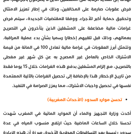
فرض عقوبات صارمة على المخالفين، وذلك في إطار تعزيز الامتثال
وتحقيق حماية أكبر للأجراء. ووفقا للمقتضيات الجديدة، سيتم فرض
غرامات مالية مضاعفة على المشغلين الذين يتأخرون في التصريح
بعمالهم، وذلك قبل تلقيهم إخطارا رسميا بشأن بدء عملية المراقبة.
وتتمثل أبرز العقوبات في غرامة مالية تعادل 100 في المائة من قيمة
الاشتراك الخاص بالعامل غير المصرح به عن كل شهر غير مغطى
بالتصريح، مع إلزام المشغلين بدفع هذه الغرامات خلال 15 يوما فقط
من تاريخ الإخطار هذا بالإضافة إلى تحصيل الغرامات بالآلية المعتمدة
نفسها في تحصيل واجبات الاشتراك، مما يعزز الصرامة في التنفيذ.
تحسن موارد السدود (الأحداث المغربية)
أكدت وزارة التجهيز والماء أن الموارد المائية في المغرب شهدت
تحسنا خلال الساعات الماضية حيث ارتفع منسوب المياه في عدة
سدود رئيسية بعد التساقطات المطرية الأخيرة، مبرزة أن هذه الزيادة