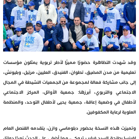
وقد شهدت التظاهرة حضورًا مميزًا لأطر تربوية يمثلون مؤسسات
تعليمية من مدن المضيق، تطوان، الفنيدق، العليين، مرتيل، وبليونش،
إلى جانب مشاركة فعالة لمجموعة من الجمعيات النشيطة في المجال
الاجتماعي والتربوي، أبرزها: جمعية الأوائل، المركز الاجتماعي
لأطفال في وضعية إعاقة، جمعية يحيى لأطفال التوحد، والمنظمة
العلوية لرعاية المكفوفين.
وتميزت هذه النسخة بحضور دبلوماسي وازن، يتقدمه القنصل العام
لفرنسا بطنجة السيد فيليب تروكي، مما أضفى على الحدث بُعدًا دوليًا،