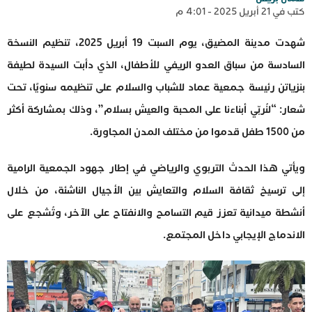
كتب في 21 أبريل 2025 - 4:01 م
شهدت مدينة المضيق، يوم السبت 19 أبريل 2025، تنظيم النسخة
السادسة من سباق العدو الريفي للأطفال، الذي دأبت السيدة لطيفة
بنزياتن رئيسة جمعية عماد للشباب والسلام على تنظيمه سنويًا، تحت
شعار: “لنُربّي أبناءنا على المحبة والعيش بسلام”، وذلك بمشاركة أكثر
من 1500 طفل قدموا من مختلف المدن المجاورة.
ويأتي هذا الحدث التربوي والرياضي في إطار جهود الجمعية الرامية
إلى ترسيخ ثقافة السلام والتعايش بين الأجيال الناشئة، من خلال
أنشطة ميدانية تعزز قيم التسامح والانفتاح على الآخر، وتُشجع على
الاندماج الإيجابي داخل المجتمع.