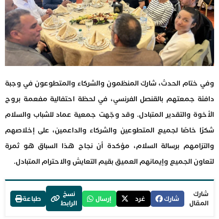
وفي ختام الحدث، شارك المنظمون والشركاء والمتطوعون في وجبة
دافئة جمعتهم بالقنصل الفرنسي، في لحظة احتفالية مفعمة بروح
الأخوة والتقدير المتبادل. وقد وجّهت جمعية عماد للشباب والسلام
شكرًا خاصًا لجميع المتطوعين والشركاء والداعمين، على إخلاصهم
والتزامهم برسالة السلام، مؤكدة أن نجاح هذا السباق هو ثمرة
لتعاون الجميع وإيمانهم العميق بقيم التعايش والاحترام المتبادل.
شارك
نسخ
شارك
غرد
إرسال
طباعة
المقال
الرابط