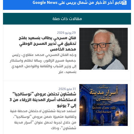
تابع آخر الأخبار من شمال بريس على Google News
مقالات ذات صلة
29 يونيو 2026
فنان مسرحي يطالب بنسعيد بفتح
تحقيق في تدبير المسرح الوطني
محمد الخامس
وجّه الفنان المسرحي محمد عنقاوي، رئيس
جمعية مسرح الزهور، رسالة تظلم واستنكار
إلى وزير الشباب والثقافة والتواصل، المهدي
بنسعيد، عبّر
31 مايو 2026
شفشاون تحتضن عروض “نوستالجيا”
لاستكشاف أسرار المدينة الزرقاء من 3
إلى 7 يونيو
تستعد مدينة شفشاون لاحتضان محطة فنية
وثقافية متميزة ضمن عروض “نوستالجيا”،
من خلال تجربة تحمل عنوان “أسرار مدينة
شفشاون”، وذلك