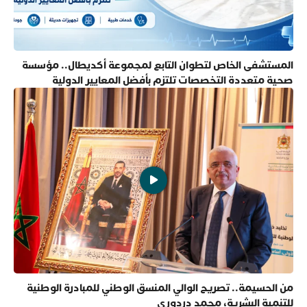
المستشفى الخاص لتطوان التابع لمجموعة أكديطال.. مؤسسة
صحية متعددة التخصصات تلتزم بأفضل المعايير الدولية
من الحسيمة.. تصريح الوالي المنسق الوطني للمبادرة الوطنية
للتنمية البشرية، محمد دردوري