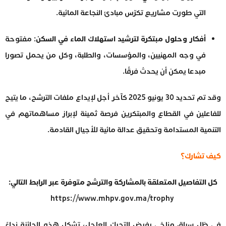
التي طورت مشاريع تكرّس مبادئ النجاعة المائية.
أفكار وحلول مبتكرة لترشيد استهلاك الماء في السكن
: مفتوحة
في وجه المهنيين، والمؤسسات، والطلبة، وكل من يحمل تصورا
مبدعا يمكن أن يحدث فرقًا.
وقد تم تحديد 30 يونيو 2025 كآخر أجل لإيداع ملفات الترشح، ما يتيح
للفاعلين في القطاع والمبتكرين فرصة ثمينة لإبراز مساهماتهم في
التنمية المستدامة وتحقيق عدالة مائية للأجيال القادمة.
كيف تشارك؟
كل التفاصيل المتعلقة بالمشاركة والترشح متوفرة عبر الرابط التالي:
‏
https://www.mhpv.gov.ma/trophy
في ظل سياق مناخي يفرض التحرك العاجل، تشكل هذه الجائزة نداءً