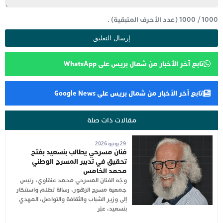
1000
/
1000
(عدد الأحرف المتبقية) .
تابع آخر الأخبار من شمال بريس على WhatsApp
تابع آخر الأخبار من شمال بريس على Google News
مقالات ذات صلة
29 يونيو 2026
فنان مسرحي يطالب بنسعيد بفتح
تحقيق في تدبير المسرح الوطني
محمد الخامس
وجّه الفنان المسرحي محمد عنقاوي، رئيس
جمعية مسرح الزهور، رسالة تظلم واستنكار
إلى وزير الشباب والثقافة والتواصل، المهدي
بنسعيد، عبّر