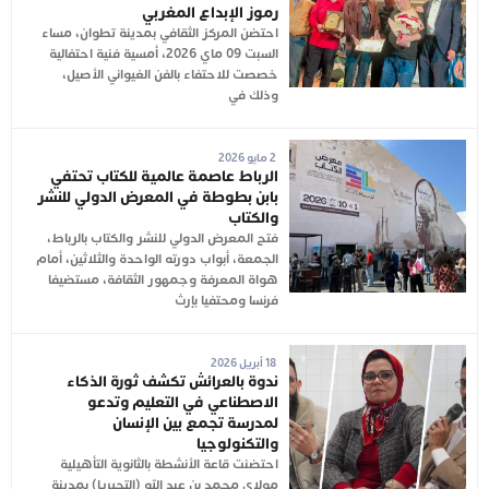
رموز الإبداع المغربي
احتضن المركز الثقافي بمدينة تطوان، مساء
السبت 09 ماي 2026، أمسية فنية احتفالية
خصصت للاحتفاء بالفن الغيواني الأصيل،
وذلك في
2 مايو 2026
الرباط عاصمة عالمية للكتاب تحتفي
بابن بطوطة في المعرض الدولي للنشر
والكتاب
فتح المعرض الدولي للنشر والكتاب بالرباط،
الجمعة، أبواب دورته الواحدة والثلاثين، أمام
هواة المعرفة وجمهور الثقافة، مستضيفا
فرنسا ومحتفيا بإرث
18 أبريل 2026
ندوة بالعرائش تكشف ثورة الذكاء
الاصطناعي في التعليم وتدعو
لمدرسة تجمع بين الإنسان
والتكنولوجيا
احتضنت قاعة الأنشطة بالثانوية التأهيلية
مولاي محمد بن عبد الله (التجيريا) بمدينة