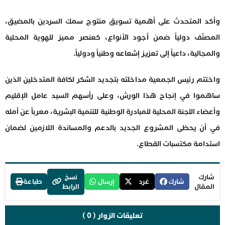
وأكد المتحدث على أهمية تسويق منتوج سمك السردين بالمضيق،
المصنّف دولياً ضمن أجود الأنواع، كعنصر مميز للهوية المحلية
والمجالية، داعياً إلى تعزيز إشعاعه وطنياً ودولياً.
واختتم رئيس الجمعية مداخلته بتجديد الشكر لكافة المتدخلين الذين
ساهموا في إنجاح هذا الورش، وعلى رأسهم السيد عامل الإقليم
وأعضاء اللجنة المحلية للمبادرة الوطنية للتنمية البشرية، معرباً عن أمله
في أن يحظى المشروع الجديد بالدعم والمساندة اللازمين لضمان
استدامة مكتسبات القطاع.
شارك
نسخ
شارك
غرد
إرسال
طباعة
المقال
الرابط
تعليقات الزوار ( 0 )