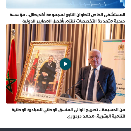
المستشفى الخاص لتطوان التابع لمجموعة أكديطال.. مؤسسة
صحية متعددة التخصصات تلتزم بأفضل المعايير الدولية
من الحسيمة.. تصريح الوالي المنسق الوطني للمبادرة الوطنية
للتنمية البشرية، محمد دردوري