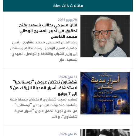
مقالات ذات صلة
29 يونيو 2026
فنان مسرحي يطالب بنسعيد بفتح
تحقيق في تدبير المسرح الوطني
محمد الخامس
وجّه الفنان المسرحي محمد عنقاوي، رئيس
جمعية مسرح الزهور، رسالة تظلم واستنكار
إلى وزير الشباب والثقافة والتواصل، المهدي
بنسعيد، عبّر
31 مايو 2026
شفشاون تحتضن عروض “نوستالجيا”
لاستكشاف أسرار المدينة الزرقاء من 3
إلى 7 يونيو
تستعد مدينة شفشاون لاحتضان محطة فنية
وثقافية متميزة ضمن عروض “نوستالجيا”،
من خلال تجربة تحمل عنوان “أسرار مدينة
شفشاون”، وذلك
15 مايو 2026