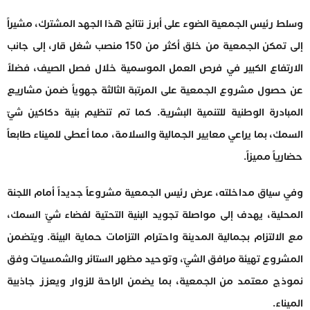
وسلط رئيس الجمعية الضوء على أبرز نتائج هذا الجهد المشترك، مشيراً
إلى تمكن الجمعية من خلق أكثر من 150 منصب شغل قار، إلى جانب
الارتفاع الكبير في فرص العمل الموسمية خلال فصل الصيف، فضلاً
عن حصول مشروع الجمعية على المرتبة الثالثة جهوياً ضمن مشاريع
المبادرة الوطنية للتنمية البشرية. كما تم تنظيم بنية دكاكين شيّ
السمك، بما يراعي معايير الجمالية والسلامة، مما أعطى للميناء طابعاً
حضارياً مميزاً.
وفي سياق مداخلته، عرض رئيس الجمعية مشروعاً جديداً أمام اللجنة
المحلية، يهدف إلى مواصلة تجويد البنية التحتية لفضاء شيّ السمك،
مع الالتزام بجمالية المدينة واحترام التزامات حماية البيئة. ويتضمن
المشروع تهيئة مرافق الشيّ، وتوحيد مظهر الستائر والشمسيات وفق
نموذج معتمد من الجمعية، بما يضمن الراحة للزوار ويعزز جاذبية
الميناء.