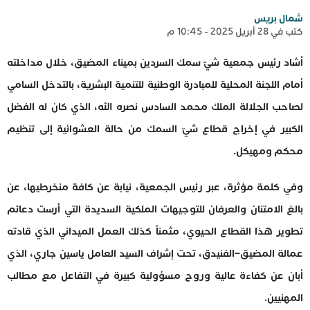
شمال بريس
كتب في 28 أبريل 2025 - 10:45 م
أشاد رئيس جمعية شيّ سمك السردين بميناء المضيق، خلال مداخلته
أمام اللجنة المحلية للمبادرة الوطنية للتنمية البشرية، بالتدخل السامي
لصاحب الجلالة الملك محمد السادس نصره الله، الذي كان له الفضل
الكبير في إخراج قطاع شيّ السمك من حالة العشوائية إلى تنظيم
محكم ومهيكل.
وفي كلمة مؤثرة، عبر رئيس الجمعية، نيابة عن كافة منخرطيها، عن
بالغ الامتنان والعرفان للتوجيهات الملكية السديدة التي أرست دعائم
تطوير هذا القطاع الحيوي، مثمناً كذلك العمل الميداني الذي قادته
عمالة المضيق–الفنيدق، تحت إشراف السيد العامل ياسين جاري، الذي
أبان عن كفاءة عالية وروح مسؤولية كبيرة في التفاعل مع مطالب
المهنيين.