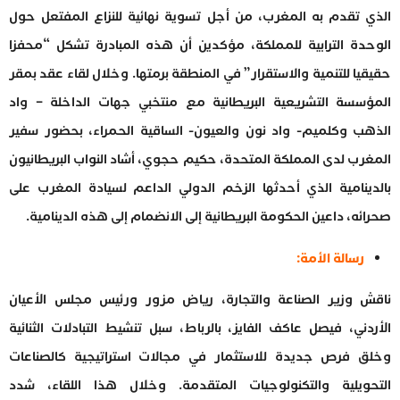
الذي تقدم به المغرب، من أجل تسوية نهائية للنزاع المفتعل حول
الوحدة الترابية للمملكة، مؤكدين أن هذه المبادرة تشكل “محفزا
حقيقيا للتنمية والاستقرار” في المنطقة برمتها. وخلال لقاء عقد بمقر
المؤسسة التشريعية البريطانية مع منتخبي جهات الداخلة – واد
الذهب وكلميم- واد نون والعيون- الساقية الحمراء، بحضور سفير
المغرب لدى المملكة المتحدة، حكيم حجوي، أشاد النواب البريطانيون
بالدينامية الذي أحدثها الزخم الدولي الداعم لسيادة المغرب على
صحرائه، داعين الحكومة البريطانية إلى الانضمام إلى هذه الدينامية.
رسالة الأمة:
ناقش وزير الصناعة والتجارة، رياض مزور ورئيس مجلس الأعيان
الأردني، فيصل عاكف الفايز، بالرباط، سبل تنشيط التبادلات الثنائية
وخلق فرص جديدة للاستثمار في مجالات استراتيجية كالصناعات
التحويلية والتكنولوجيات المتقدمة. وخلال هذا اللقاء، شدد