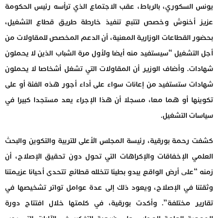
يونس السكوري، بالرباط، عقب الاجتماع الذي ترأسه رئيس الحكومة
عزيز أخنوش وخصص لتتبع تنفيذ خارطة طريق قطاع التشغيل،
بحضور القطاعات الوزارية المعنية، أن الدعم المخصص للمقاولات من
أجل التشغيل “سيستفيد منه أيضا ولأول مرة الشباب الذين لا يحملون
شهادات. وأضاف الوزير أن المقاولات التي تشغل أشخاصا لا يحملون
شهادات ستستفيد من إعانات سواء على أداء أجور هذه الفئة أو على
تكوينها أو هما معا، مسجلا أن هذا الإجراء يعد مستجدا كبيرا في
سياسات التشغيل.
كشفت رحمة بورقية، رئيسة المجلس الأعلى للتربية والتكوين والبحث
العلمي الإخفاقات والإكراهات التي تحول دون تحقيق الإصلاح، أن
زمنه “علی أرض الواقع يبدو بطيئا تتخلله قطائع تتحدى أحيانا عزيمتنا
وثقتنا في الإصلاح، ويعود ذلك إلى عدة عوامل تواتر تشخيصها في
تقارير مختلفة”. وأكدت بورقية، في كلمتها خلال افتتاح دورة