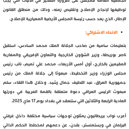
الجمعية العامة للمجلس على ضرورة التفكير في الآليات التي يجب
توظيفها لإنجاح الإصلاح وتقليص زمنه، وذلك من منطلق القانون
الإطار، الذي يعد حسب رئيسة المجلس الأرضية المعيارية للإصلاح.
الاتحاد الاشتراكي:
بتعليمات سامية من صاحب الجلالة الملك محمد السادس، استقبل
ناصر بوريطة، وزير الشؤون الخارجية والتعاون الإفريقي والمغاربة
المقيمين بالخارج، أول أمس الأربعاء، محمد علي تميم، نائب رئيس
مجلس الوزراء وزير التخطيط، مبعوثا إلى جلالة الملك من رئيس
جمهورية العراق، عبد اللطيف جمال رشيد. وخلال هذا اللقاء، سلم
مبعوث الرئيس العراقي دعوة متعلقة بالقمة العربية في دورتها
العادية الرابعة والثلاثين التي ستنعقد في بغداد يوم 17 ماي 2025.
أعرب نواب بريطانيون يمثلون توجهات سياسية مختلفة داخل غرفتي
البرلمان في ويستمنستر، بلندن، عن دعمهم لمخطط الحكم الذاتي