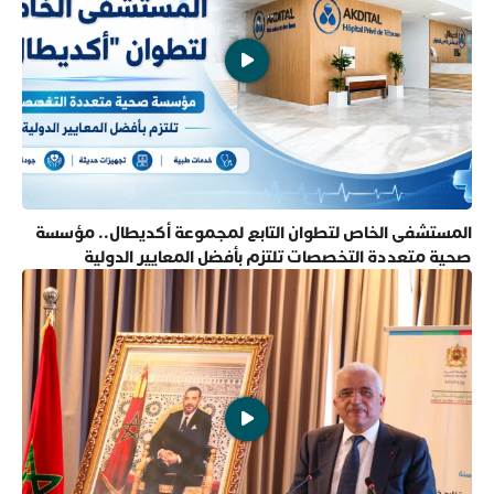
المستشفى الخاص لتطوان التابع لمجموعة أكديطال.. مؤسسة
صحية متعددة التخصصات تلتزم بأفضل المعايير الدولية