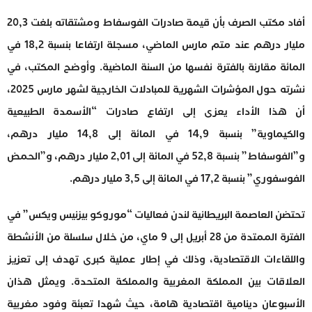
أفاد مكتب الصرف بأن قيمة صادرات الفوسفاط ومشتقاته بلغت 20,3
مليار درهم عند متم مارس الماضي، مسجلة ارتفاعا بنسبة 18,2 في
المائة مقارنة بالفترة نفسها من السنة الماضية. وأوضح المكتب، في
نشرته حول المؤشرات الشهرية للمبادلات الخارجية لشهر مارس 2025،
أن هذا الأداء يعزى إلى ارتفاع صادرات “الأسمدة الطبيعية
والكيماوية” بنسبة 14,9 في المائة إلى 14,8 مليار درهم،
و”الفوسفاط” بنسبة 52,8 في المائة إلى 2,01 مليار درهم، و”الحمض
الفوسفوري” بنسبة 17,2 في المائة إلى 3,5 مليار درهم.
تحتضن العاصمة البريطانية لندن فعاليات “موروكو بيزنيس ويكس” في
الفترة الممتدة من 28 أبريل إلى 9 ماي، من خلال سلسلة من الأنشطة
واللقاءات الاقتصادية، وذلك في إطار عملية كبرى تهدف إلى تعزيز
العلاقات بين المملكة المغربية والمملكة المتحدة. ويمثل هذان
الأسبوعان دينامية اقتصادية هامة، حيث شهدا تعبئة وفود مغربية