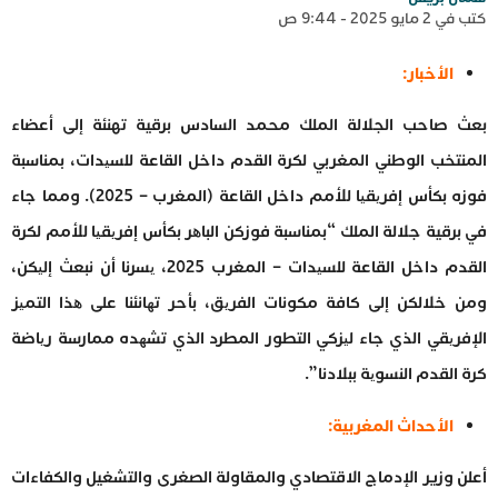
كتب في 2 مايو 2025 - 9:44 ص
الأخبار:
بعث صاحب الجلالة الملك محمد السادس برقية تهنئة إلى أعضاء
المنتخب الوطني المغربي لكرة القدم داخل القاعة للسیدات، بمناسبة
فوزه بكأس إفریقیا للأمم داخل القاعة (المغرب – 2025). ومما جاء
في برقية جلالة الملك “بمناسبة فوزكن الباھر بكأس إفریقیا للأمم لكرة
القدم داخل القاعة للسیدات – المغرب 2025، یسرنا أن نبعث إلیكن،
ومن خلالكن إلى كافة مكونات الفریق، بأحر تھانئنا على ھذا التمیز
الإفریقي الذي جاء لیزكي التطور المطرد الذي تشھده ممارسة ریاضة
كرة القدم النسویة ببلادنا”.
الأحداث المغربية:
أعلن وزير الإدماج الاقتصادي والمقاولة الصغرى والتشغيل والكفاءات