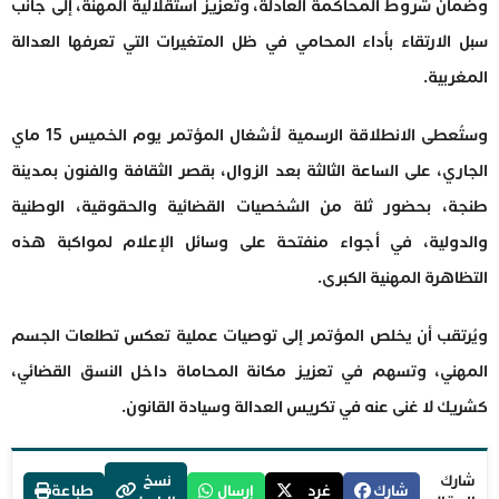
وضمان شروط المحاكمة العادلة، وتعزيز استقلالية المهنة، إلى جانب
سبل الارتقاء بأداء المحامي في ظل المتغيرات التي تعرفها العدالة
المغربية.
وستُعطى الانطلاقة الرسمية لأشغال المؤتمر يوم الخميس 15 ماي
الجاري، على الساعة الثالثة بعد الزوال، بقصر الثقافة والفنون بمدينة
طنجة، بحضور ثلة من الشخصيات القضائية والحقوقية، الوطنية
والدولية، في أجواء منفتحة على وسائل الإعلام لمواكبة هذه
التظاهرة المهنية الكبرى.
ويُرتقب أن يخلص المؤتمر إلى توصيات عملية تعكس تطلعات الجسم
المهني، وتسهم في تعزيز مكانة المحاماة داخل النسق القضائي،
كشريك لا غنى عنه في تكريس العدالة وسيادة القانون.
شارك
نسخ
شارك
غرد
إرسال
طباعة