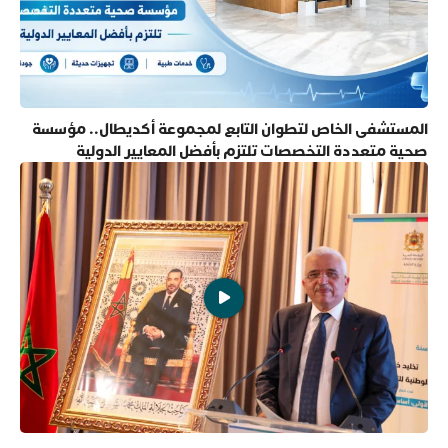
المستشفى الخاص لتطوان التابع لمجموعة أكديطال.. مؤسسة
صحية متعددة التخصصات تلتزم بأفضل المعايير الدولية