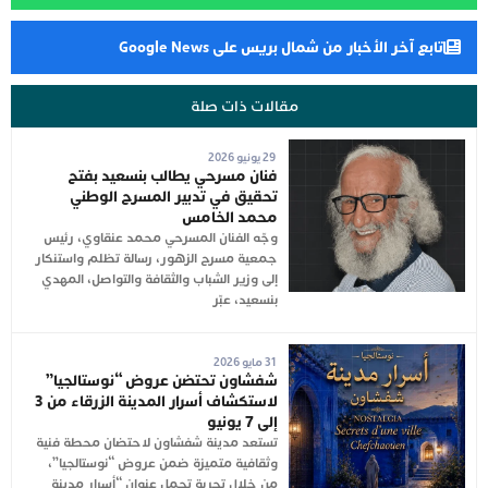
تابع آخر الأخبار من شمال بريس على Google News
مقالات ذات صلة
29 يونيو 2026
فنان مسرحي يطالب بنسعيد بفتح
تحقيق في تدبير المسرح الوطني
محمد الخامس
وجّه الفنان المسرحي محمد عنقاوي، رئيس
جمعية مسرح الزهور، رسالة تظلم واستنكار
إلى وزير الشباب والثقافة والتواصل، المهدي
بنسعيد، عبّر
31 مايو 2026
شفشاون تحتضن عروض “نوستالجيا”
لاستكشاف أسرار المدينة الزرقاء من 3
إلى 7 يونيو
تستعد مدينة شفشاون لاحتضان محطة فنية
وثقافية متميزة ضمن عروض “نوستالجيا”،
من خلال تجربة تحمل عنوان “أسرار مدينة