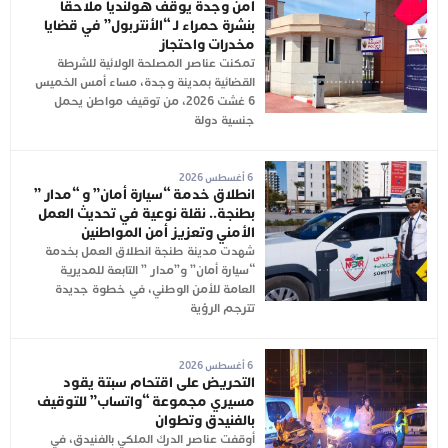
أمن وجدة يوقف هولندياً ملاحقاً
بنشرة حمراء لـ “الأنتربول” في قضايا
مخدرات واحتجاز
تمكنت عناصر المصلحة الولائية للشرطة
القضائية بمدينة وجدة، مساء أمس الخميس
6 غشت 2026، من توقيف مواطن يحمل
جنسية دولة
6 أغسطس 2026
انطلاق خدمة “سيارة أمان” و “مدار ”
بطنجة.. نقلة نوعية في تحديث العمل
الأمني وتعزيز أمن المواطنين
شهدت مدينة طنجة انطلاق العمل بخدمة
“سيارة أمان” و”مدار ” التابعة للمديرية
العامة للأمن الوطني، في خطوة جديدة
تترجم الرؤية
6 أغسطس 2026
التحريض على اقتحام سبتة يقود
مسيري مجموعة “واتساب” للتوقيف
بالفنيدق وتطوان
أوقفت عناصر الدرك الملكي بالفنيدق، في