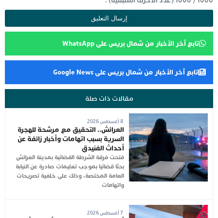
1000
/
1000
(عدد الأحرف المتبقية) .
تابع آخر الأخبار من شمال بريس على WhatsApp
تابع آخر الأخبار من شمال بريس على Google News
مقالات ذات صلة
8 أغسطس 2026
العرائش.. التحقيق مع مرشحة للهجرة
السرية بسبب اتهامات وأخبار زائفة عن
أحداث الفنيدق
فتحت فرقة الشرطة القضائية بمدينة العرائش
بحثا قضائيا بموجب تعليمات صادرة عن النيابة
العامة المختصة، وذلك على خلفية تصريحات
واتهامات
7 أغسطس 2026