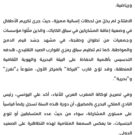
ورياضية.
الافتتاح لم يخلُ من لحظات إنسانية مميزة، حيث جرى تكريم الأطفال
في وضعية إعاقة المشاركين في سباق الكاياك، والذين مثّلوا مؤسسات
وجمعيات من تطوان وطنجة، في مشهد جسّد قيم الدمج
والمواطنة. كما تم تنظيم سباق رمزي لقوارب الصيد التقليدي، هدفه
التحسيس بأهمية الحفاظ على البيئة البحرية والهوية الثقافية
للمنطقة، وقد توّج قارب “البركة” بالمركز الأول، متبوعاً بـ”نغرز”
و”بحرية”.
وفي تصريح لوكالة المغرب العربي للأنباء، أكد علي اليونسي، رئيس
النادي الملكي البحري بالمضيق، أن دورة هذه السنة تسجل رقماً قياسياً
على مستوى المشاركة، سواء من حيث عدد المتسابقين أو تنوع
الجنسيات، ما يعكس السمعة المتنامية لهذه التظاهرة على الصعيد
الدولي.