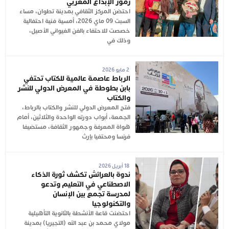
رموز الإبداع المغربي
احتضن المركز الثقافي بمدينة تطوان، مساء
السبت 09 ماي 2026، أمسية فنية احتفالية
خصصت للاحتفاء بالفن الغيواني الأصيل،
وذلك في
2 مايو 2026
الرباط عاصمة عالمية للكتاب تحتفي
بابن بطوطة في المعرض الدولي للنشر
والكتاب
فتح المعرض الدولي للنشر والكتاب بالرباط،
الجمعة، أبواب دورته الواحدة والثلاثين، أمام
هواة المعرفة وجمهور الثقافة، مستضيفا
فرنسا ومحتفيا بإرث
18 أبريل 2026
ندوة بالعرائش تكشف ثورة الذكاء
الاصطناعي في التعليم وتدعو
لمدرسة تجمع بين الإنسان
والتكنولوجيا
احتضنت قاعة الأنشطة بالثانوية التأهيلية
مولاي محمد بن عبد الله (التجيريا) بمدينة