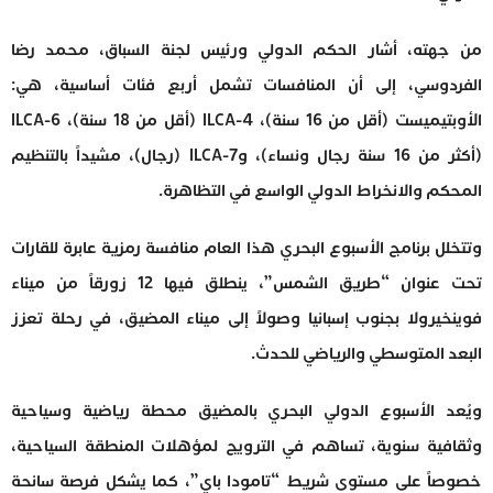
من جهته، أشار الحكم الدولي ورئيس لجنة السباق، محمد رضا
الفردوسي، إلى أن المنافسات تشمل أربع فئات أساسية، هي:
الأوبتيميست (أقل من 16 سنة)، ILCA-4 (أقل من 18 سنة)، ILCA-6
(أكثر من 16 سنة رجال ونساء)، وILCA-7 (رجال)، مشيداً بالتنظيم
المحكم والانخراط الدولي الواسع في التظاهرة.
وتتخلل برنامج الأسبوع البحري هذا العام منافسة رمزية عابرة للقارات
تحت عنوان “طريق الشمس”، ينطلق فيها 12 زورقاً من ميناء
فوينخيرولا بجنوب إسبانيا وصولاً إلى ميناء المضيق، في رحلة تعزز
البعد المتوسطي والرياضي للحدث.
ويُعد الأسبوع الدولي البحري بالمضيق محطة رياضية وسياحية
وثقافية سنوية، تساهم في الترويج لمؤهلات المنطقة السياحية،
خصوصاً على مستوى شريط “تامودا باي”، كما يشكل فرصة سانحة