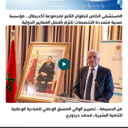
المستشفى الخاص لتطوان التابع لمجموعة أكديطال.. مؤسسة
صحية متعددة التخصصات تلتزم بأفضل المعايير الدولية
من الحسيمة.. تصريح الوالي المنسق الوطني للمبادرة الوطنية
للتنمية البشرية، محمد دردوري