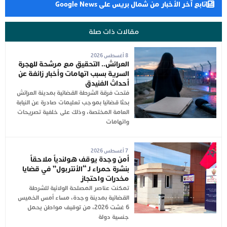
تابع آخر الأخبار من شمال بريس على Google News
مقالات ذات صلة
8 أغسطس 2026
العرائش.. التحقيق مع مرشحة للهجرة
السرية بسبب اتهامات وأخبار زائفة عن
أحداث الفنيدق
فتحت فرقة الشرطة القضائية بمدينة العرائش
بحثا قضائيا بموجب تعليمات صادرة عن النيابة
العامة المختصة، وذلك على خلفية تصريحات
واتهامات
7 أغسطس 2026
أمن وجدة يوقف هولندياً ملاحقاً
بنشرة حمراء لـ “الأنتربول” في قضايا
مخدرات واحتجاز
تمكنت عناصر المصلحة الولائية للشرطة
القضائية بمدينة وجدة، مساء أمس الخميس
6 غشت 2026، من توقيف مواطن يحمل
جنسية دولة