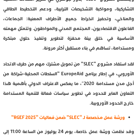
التشاركية، ومواكبة التشخيصات الترابية، ودعم التخطيط الطاقي
والمناخي، وتحفيز انخراط جميع الأطراف المعنية: الجماعات،
الفاعلون الاقتصاديون، المجتمع المدني والمواطنون. وتتمثل مهمته
الأساسية في خلق بيئة محفزة لتطوير وتنفيذ حلول مبتكرة
ومستدامة، تساهم في بناء مستقبل أكثر مرونة.
لقد استفاد مشروع “SLEC” من تمويل مشترك مهم من طرف الاتحاد
الأوروبي، في إطار برنامج EuropeAid “السلطات المحلية-شراكة من
أجل مدن مستدامة 2020″، ما يعكس الاعتراف الدولي بأهمية هذا
التعاون العابر للحدود في تطوير سياسات فعالة للتنمية المستدامة
خارج الحدود الأوروبية.
ورشة عمل مخصصة لـ “SLEC” ضمن فعاليات “RGEF 2025”
وقد نظمت ورشة عمل خاصة، يوم 24 يوليوز من الساعة 11:00 إلى