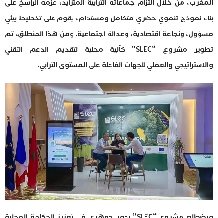
المغرب، من خلال التزام جماعاته الترابية المتزايد، عزمه الراسخ على
بناء نموذج تنموي حضري متكامل ومستدام، يقوم على تخطيط بيئي
مسؤول، ونجاعة اقتصادية، وعدالة اجتماعية. ومن هذا المنطلق، تم
تطوير مشروع “SLEC” كآلية محلية لتقديم الدعم التقني
والاستراتيجي والعملي للجهات الفاعلة على المستوى الترابي.
ويضطلع مشروع “SLEC” بدور جوهري في تعزيز الحكامة المحلية