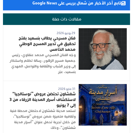
تابع آخر الأخبار من شمال بريس على Google News
مقالات ذات صلة
29 يونيو 2026
فنان مسرحي يطالب بنسعيد بفتح
تحقيق في تدبير المسرح الوطني
محمد الخامس
وجّه الفنان المسرحي محمد عنقاوي، رئيس
جمعية مسرح الزهور، رسالة تظلم واستنكار
إلى وزير الشباب والثقافة والتواصل، المهدي
بنسعيد، عبّر
31 مايو 2026
شفشاون تحتضن عروض “نوستالجيا”
لاستكشاف أسرار المدينة الزرقاء من 3
إلى 7 يونيو
تستعد مدينة شفشاون لاحتضان محطة فنية
وثقافية متميزة ضمن عروض “نوستالجيا”،
من خلال تجربة تحمل عنوان “أسرار مدينة
شفشاون”، وذلك