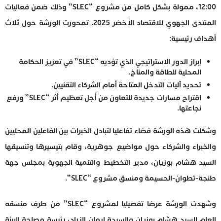
12:00، ممولة بشكل كامل من مشروع “SLEC” وذلك ضمن فعاليات
المنتدى الجهوي للاقتصاد الأخضر 2025. تمحورت الورشة حول ثلاث
أهداف رئيسية:
إبراز الدور الاستراتيجي الذي تؤديه “SLEC” في تعزيز الحكامة
المحلية للطاقة والمناخ.
تحديد آليات التدخل المتاحة أمام الشركاء التقنيين.
اقتراح مسارات جديدة للتعاون من أجل تعظيم أثر “SLEC” ورفع
نجاعتها.
وشكلت هذه الورشة فضاء تفاعليا لتبادل الخبرات بين الفاعلين المحليين
والخبراء والشركاء حول مواضيع جوهرية، وقام بتيسيرها وتنسيقها
السيد هشام بوزيان، مدير التخطيط والتنمية الجهوية بمجلس جهة
طنجة-تطوان-الحسيمة ومنسق مشروع “SLEC”.
وشهدت الورشة عرضا تفصيليا لمشروع “SLEC” من طرف منسقه
العام السيد هشام بوزيان والسيدة إيمان الزراد، رئيسة مصلحة البيئة