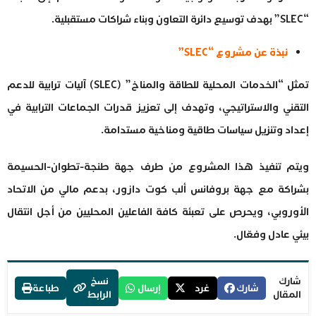
“SLEC” بهدف توسيع دائرة التعاون وبناء شراكات مستقبلية.
نبذة عن مشروع “SLEC”
تمثل “الخدمات المحلية للطاقة والمناخ” (SLEC) آليات ترابية للدعم
التقني والاستراتيجي، وتهدف إلى تعزيز قدرات الجماعات الترابية في
إعداد وتنزيل سياسات طاقية ومناخية مستدامة.
ويتم تنفيذ هذا المشروع من طرف جهة طنجة-تطوان-الحسيمة
بشراكة مع جهة بروفانس ألب كوت دازور، بدعم مالي من الاتحاد
الأوروبي، ويحرص على تعبئة كافة الفاعلين المحليين من أجل انتقال
بيئي عادل وفعّال.
شارك
نسخ
شارك
غرد
إرسال
طباعة
المقال
الرابط