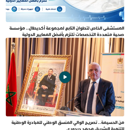
المستشفى الخاص لتطوان التابع لمجموعة أكديطال.. مؤسسة
صحية متعددة التخصصات تلتزم بأفضل المعايير الدولية
من الحسيمة.. تصريح الوالي المنسق الوطني للمبادرة الوطنية
للتنمية البشرية، محمد دردوري