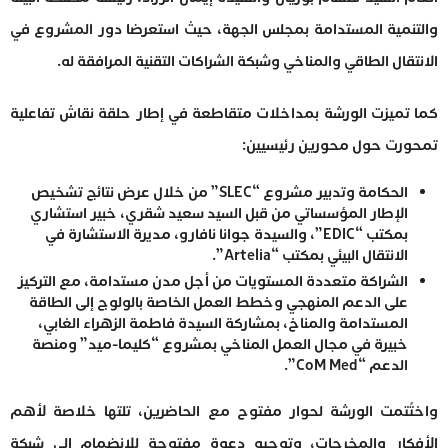
والتنمية المستدامة بمجلس الجهة، حيث استعرضا دور المشروع في
الانتقال الطاقي والمناخي وشبكة الشراكات التقنية المرافقة له.
كما تميزت الورشة بمداخلات متقاطعة في إطار حلقة نقاش تفاعلية
تمحورت حول محورين رئيسيين:
الحكامة وتدبير مشروع “SLEC” من خلال عرض نتائج تشخيص
الإطار المؤسساتي من قبل السيد سعيد شقري، خبير استشاري
بمكتب “EDIC”، والسيدة جوانا نافارو، مديرة الاستشارة في
الانتقال البيئي بمكتب “Artelia”.
الشراكة متعددة المستويات من أجل مدن مستدامة، مع التركيز
على الدعم المنهجي وخطط العمل الخاصة بالولوج إلى الطاقة
المستدامة والمناخ، بمشاركة السيدة فاطمة الزهراء الغابي،
خبيرة في مجال العمل المناخي بمشروع “كليما-ميد” ومنصة
الدعم “CoM Med”.
واختُتمت الورشة لحوار مفتوح مع الحاضرين، تلتها خلاصة لأهم
الأفكار والمخرجات، وتوجيه دعوة مفتوحة للانضمام إلى شبكة