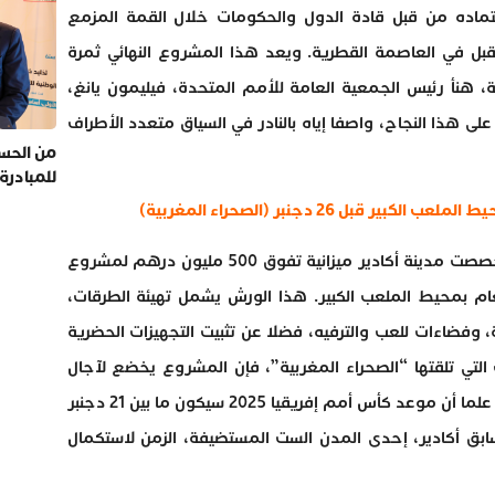
عتماده من قبل قادة الدول والحكومات خلال القمة المزمع
لفترة من 4 إلى 6 نونبر المقبل في العاصمة القطرية. ويعد هذا المشروع النهائي ثمرة
هنأ رئيس الجمعية العامة للأمم المتحدة، فيليمون يانغ،
ى هذا النجاح، واصفا إياه بالنادر في السياق متعدد الأطراف
من الحسي
للمبادرة
قبل 26 دجنبر (الصحراء المغربية)
في أفق تنظيم كأس أمم إفريقيا 2025، خصصت مدينة أكادير ميزانية تفوق 500 مليون درهم لمشروع
م بمحيط الملعب الكبير. هذا الورش يشمل تهيئة الطرقات،
فضاءات للعب والترفيه، فضلا عن تثبيت التجهيزات الحضرية
 التي تلقتها “الصحراء المغربية”، فإن المشروع يخضع لآجال
تسليم جد مضغوطة لا تتجاوز ثلاثة أشهر، علما أن موعد كأس أمم إفريقيا 2025 سيكون ما بين 21 دجنبر
ارية و18 يناير 2026، حيث تسابق أكادير، إحدى المدن الست المستضيفة، الزمن لاستكمال