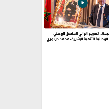
مة.. تصريح الوالي المنسق الوطني
 الوطنية للتنمية البشرية، محمد دردوري