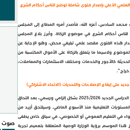
العلمي الأعلى بإصدار فتوى شاملة توضح للناس أحكام الشرع
 محمد السادس، أعزه الله، فأصدر أمره المطاع إلى المجلس
للناس أحكام الشرع في موضوع الزكاة. وأبرز بلاغ المجلس
صدار هذه الفتوى مقصد علمي تبليغي محض، وهو الإجابة عن
 الموضوع ولاسيما ما يتعلق بالزكاة على الأموال المكتسبة من
الحديثة كالأجور والخدمات ومختلف الاستثمارات والمعاملات،
خراج”.
ينطلق اليوم الاثنين 8 شتنبر 2025 الموسم الدراسي الجديد 2025/2026 بشكل إلزامي ورسمي، بعد التحاق
المستويات التعليمية منذ الأسبوع الماضي. وسيلتحق أزيد من
سواء في التعليم العمومي أو الخصوصي، في سياق خاص يطغى
صوت و
هذا الموسم برؤية الوزارة الوصية المتعلقة بتعميم تجربة