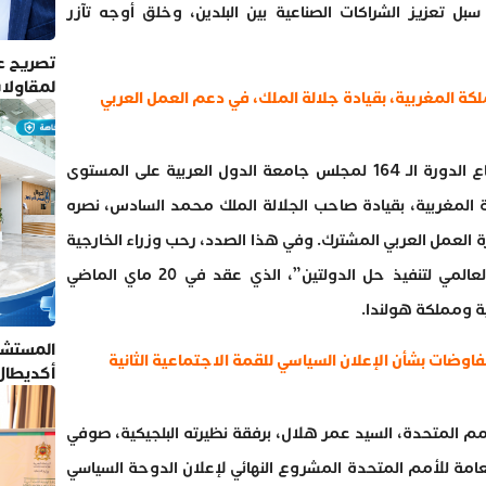
سبل تعزيز الشراكات الصناعية بين البلدين، وخلق أوجه تآزر
تصريح عم
لمقاولا
لكة المغربية، بقيادة جلالة الملك، في دعم العمل العربي
ثمن وزراء الخارجية العرب، في إطار اجتماع الدورة الـ 164 لمجلس جامعة الدول العربية على المستوى
كة المغربية، بقيادة صاحب الجلالة الملك محمد السادس، نصره
رة العمل العربي المشترك. وفي هذا الصدد، رحب وزراء الخارجية
العرب بنتائج “الاجتماع الخامس للتحالف العالمي لتنفيذ حل الدولتين”، الذي عقد في 20 ماي الماضي
ية ومملكة هولندا.
المستشف
اوضات بشأن الإعلان السياسي للقمة الاجتماعية الثانية
أكديطال
تلتزم بأ
مم المتحدة، السيد عمر هلال، برفقة نظيرته البلجيكية، صوفي
الدورة الـ 79 للجمعية العامة للأمم المتحدة المشروع النهائي لإعلان الدوحة السياسي