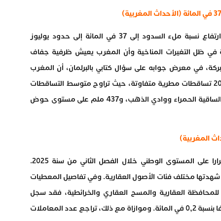
كشف وزير التجهيز والماء، نزار بركة، عن ارتفاع نسبة ملء السدود إلى 37 في المائة إلى حدود يوليوز
مة في ظل التغيرات المناخية وأن المغرب يعيش ظرفية جفاف
رز بركة، في معرض جوابه على سؤال كتابي بالبرلمان، أن المغرب
شهد منذ فاتح شتنبر 2024 إلى 6 يوليوز 2025 تساقطات مطرية متفاوتة، حيث تراوح متوسط التساقطات
المسجل ما بين 5 ملم على مستوى حوض الساقية الحمراء ووادي الذهب، و437 ملم على مستوى حوض
اث المغربية)
سجل مؤشر أسعار الأصول العقارية استقرارا على المستوى الوطني خلال الفصل الثاني من سنة 2025.
 شهدتها مختلف فئات الأصول العقارية. وفي تفاصيل المعطيات
 للمحافظة العقارية والمسح العقاري والخرائطية، فقد سجل
مؤشر أسعار الأصول العقارية انخفاضا طفيفا بنسبة 0,2 في المائة. وموازاة مع ذلك، تراجع عدد المعاملات