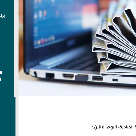
برل
ا
ا
صادرة، اليوم الاثنين :