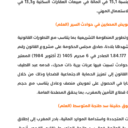
بنسبة 10,8 في المائة، ما يعكس انخفاضا بنسبة 15,1 في المائة في مبيعات العقارات السكنية و13,3 في
لاستعمال المهني.
يض المصابين في حوادث السير (العلم)
تطوير المنظومة التشريعية بما يتناسب مع التطورات القانونية
 تشهدها بلادنا، صادق مجلس الحكومة على مشروع القانون رقم
70.24 بتغيير وتتميم الظهير الشريف رقم 1.84.177 الصادر في 6 محرم 1405 (2 أكتوبر 1984) المعتبر
حوادث تسببت فيها عربات برية ذات محرك، قدمه عبد اللطيف
نون إلى تعزيز الحماية الاجتماعية للضحايا وذلك من خلال
ضحايا في الحصول على تعويض منصف وعادل يتناسب مع حجم
قطاع التأمين بالمغرب، بما يحقق المصلحة العامة.
ت المتجددة واستدامة الموارد المائية، بادر المغرب إلى إطلاق