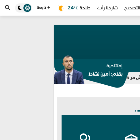
+ تابعنا
طنجة
24
لتصحيح
شاركنا رأيك
°C
إفتتاحية
بقلم: أمين نشاط
للمرة الثامنة.. مختبر الشرطة العلمية المغربي يوسع اعتماد «ISO