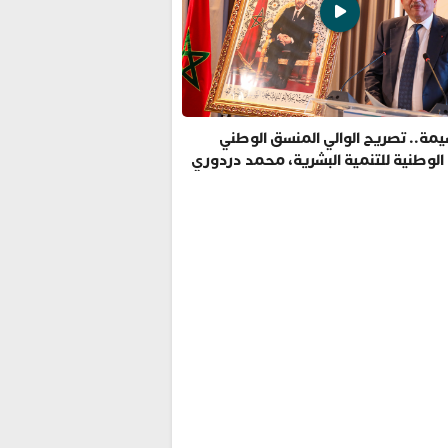
مة.. تصريح الوالي المنسق الوطني
 الوطنية للتنمية البشرية، محمد دردوري