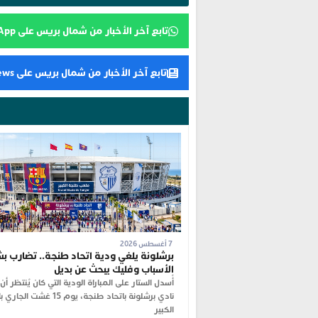
تابع آخر الأخبار من شمال بريس على WhatsApp
تابع آخر الأخبار من شمال بريس على Google News
7 أغسطس 2026
برشلونة يلغي ودية اتحاد طنجة.. تضارب بش
الأسباب وفليك يبحث عن بديل
أُسدل الستار على المباراة الودية التي كان يُنتظر أ
نادي برشلونة باتحاد طنجة، يوم 15 غ
الكبير