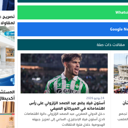
تصريح عم
لمقاولا
مقالات ذات صلة
المستشف
أكديطال
24 يوليو 2026
أن
أستون فيلا يضع عبد الصمد الزلزولي على رأس
تلتزم بأ
اهتماماته في الميركاتو الصيفي
ن تجمع
دخل الدولي المغربي عبد الصمد الزلزولي دائرة اهتمامات
شت الجاري بالملعب
نادي أستون فيلا الإنجليزي، الساعي إلى تعزيز جبهته
الهجومية خلال فترة الانتقالات