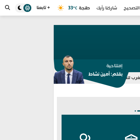
+ تابعنا
طنجة
33
التصحيح
شاركنا رأيك
°C
إفتتاحية
بقلم: أمين نشاط
احتواء أزمة الهجرة في سبتة
التحريض على اقتحام سبتة يقود مسيري م