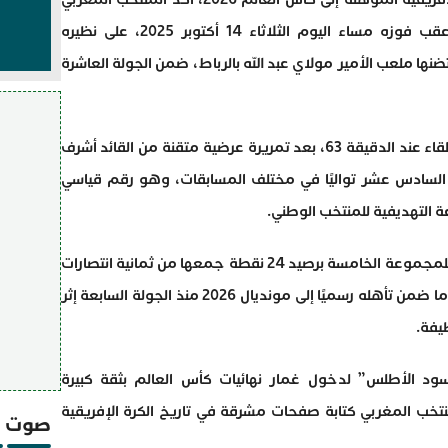
تفوقه القاري بتحقيقه العلامة الكاملة، عقب فوزه مساء اليوم الثلاثاء 14 أكتوبر 2025، على نظيره
المباراة التي احتضنها ملعب الأمير مولاي عبد الله بالرباط، ضمن الجولة العاشرة
وسجل يوسف النصيري الهدف الوحيد في اللقاء عند الدقيقة 63، بعد تمريرة عرضية متقنة من القائد أشرف
السادس عشر تواليًا في مختلف المسابقات، وهو رقم قياسي
ة التهديفية للمنتخب الوطني.
وبهذا الفوز، عزز المنتخب المغربي صدارته للمجموعة الخامسة برصيد 24 نقطة جمعها من ثمانية انتصارات
متتالية، ليختتم التصفيات دون أي تعثر، بعدما ضمن تأهله رسميًا إلى مونديال 2026 منذ الجولة السابعة إثر
يفة.
أسود الأطلس” لدخول غمار نهائيات كأس العالم بثقة كبيرة
ب المغربي كتابة صفحات مشرقة في تاريخ الكرة الإفريقية
صوت و