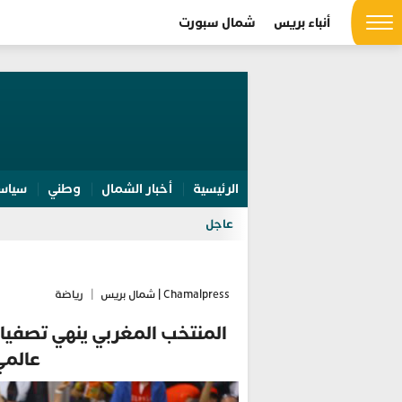
أنباء بريس
شمال سبورت
الرئيسية
أخبار الشمال
وطني
سياس
عاجل
Chamalpress | شمال بريس
|
رياضة
المنتخب المغربي ينهي تصفيات
عالمي بـ16 انتصارًا