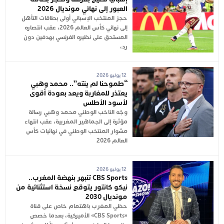
العبور إلى نهائي مونديال 2026
حجز المنتخب الإسباني أولى بطاقات التأهل
إلى نهائي كأس العالم 2026، عقب انتصاره
المستحق على نظيره الفرنسي بهدفين دون
رد،
12 يوليو 2026
“طموحنا لم ينته”.. محمد وهبي
يعتذر للمغاربة ويعد بعودة أقوى
لأسود الأطلس
وجّه الناخب الوطني محمد وهبي رسالة
مؤثرة إلى الجماهير المغربية، عقب انتهاء
مشوار المنتخب الوطني في نهائيات كأس
العالم 2026
12 يوليو 2026
CBS Sports تنبهر بنهضة المغرب..
نيكو كانتور يتوقع نسخة استثنائية من
مونديال 2030
حظي المغرب باهتمام خاص على قناة
«CBS Sports» الأميركية، بعدما خصص