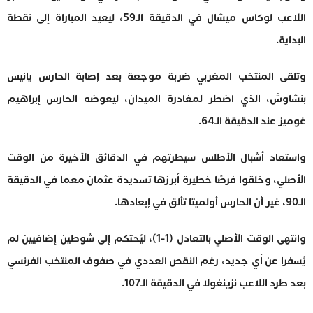
اللاعب لوكاس ميشال في الدقيقة الـ59، ليعيد المباراة إلى نقطة
البداية.
وتلقى المنتخب المغربي ضربة موجعة بعد إصابة الحارس يانيس
بنشاوش، الذي اضطر لمغادرة الميدان، ليعوضه الحارس إبراهيم
غوميز عند الدقيقة الـ64.
واستعاد أشبال الأطلس سيطرتهم في الدقائق الأخيرة من الوقت
الأصلي، وخلقوا فرصًا خطيرة أبرزها تسديدة عثمان معما في الدقيقة
الـ90، غير أن الحارس أولميتا تألق في إبعادها.
وانتهى الوقت الأصلي بالتعادل (1-1)، ليُحتكم إلى شوطين إضافيين لم
يُسفرا عن أي جديد، رغم النقص العددي في صفوف المنتخب الفرنسي
بعد طرد اللاعب نزينغولا في الدقيقة الـ107.