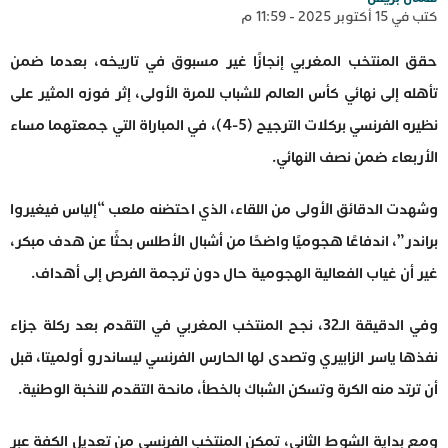
كتب في 15 أكتوبر 2025 - 11:59 م
حقق المنتخب المغربي إنجازًا غير مسبوق في تاريخه، بعدما ضمن
تأهله إلى نهائي كأس العالم للشباب للمرة الأولى، إثر فوزه المثير على
نظيره الفرنسي بركلات الترجيح (5-4)، في المباراة التي جمعتهما مساء
الأربعاء ضمن نصف النهائي.
وشهدت الدقائق الأولى من اللقاء، الذي احتضنه ملعب “إلياس فيغيروا
براندر”، اندفاعًا هجوميًا واضحًا من أشبال الأطلس بحثًا عن هدف مبكر،
غير أن غياب الفعالية الهجومية حال دون ترجمة الفرص إلى أهداف.
وفي الدقيقة الـ32، نجح المنتخب المغربي في التقدم بعد ركلة جزاء
نفذها ياسر الزابيري وتصدى لها الحارس الفرنسي ليساندرو أولميتا، قبل
أن ترتد منه الكرة وتسكن الشباك بالخطأ، مانحة التقدم للنخبة الوطنية.
ومع بداية الشوط الثاني، تمكن المنتخب الفرنسي من تعديل الكفة عبر