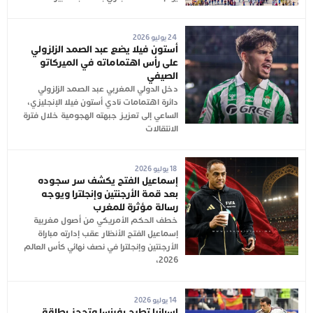
24 يوليو 2026
أستون فيلا يضع عبد الصمد الزلزولي
على رأس اهتماماته في الميركاتو
الصيفي
دخل الدولي المغربي عبد الصمد الزلزولي
دائرة اهتمامات نادي أستون فيلا الإنجليزي،
الساعي إلى تعزيز جبهته الهجومية خلال فترة
الانتقالات
18 يوليو 2026
إسماعيل الفتح يكشف سر سجوده
بعد قمة الأرجنتين وإنجلترا ويوجه
رسالة مؤثرة للمغرب
خطف الحكم الأمريكي من أصول مغربية
إسماعيل الفتح الأنظار عقب إدارته مباراة
الأرجنتين وإنجلترا في نصف نهائي كأس العالم
2026،
14 يوليو 2026
إسبانيا تطيح بفرنسا وتحجز بطاقة