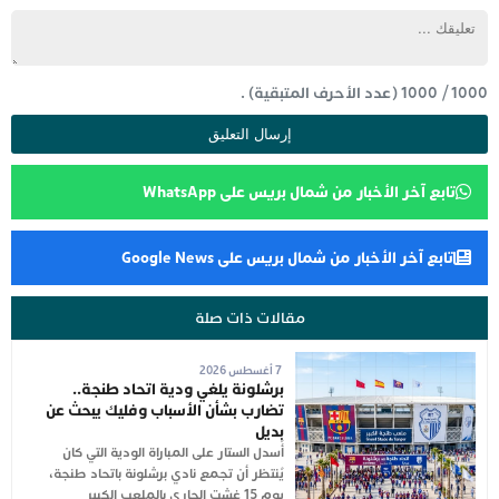
1000
/
1000
(عدد الأحرف المتبقية) .
تابع آخر الأخبار من شمال بريس على WhatsApp
تابع آخر الأخبار من شمال بريس على Google News
مقالات ذات صلة
7 أغسطس 2026
برشلونة يلغي ودية اتحاد طنجة..
تضارب بشأن الأسباب وفليك يبحث عن
بديل
أُسدل الستار على المباراة الودية التي كان
يُنتظر أن تجمع نادي برشلونة باتحاد طنجة،
يوم 15 غشت الجاري بالملعب الكبير