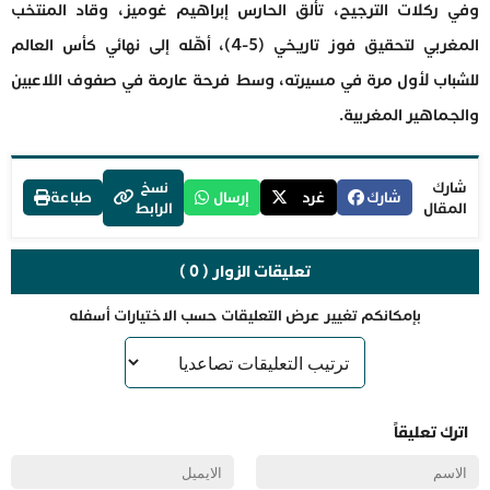
وفي ركلات الترجيح، تألق الحارس إبراهيم غوميز، وقاد المنتخب
المغربي لتحقيق فوز تاريخي (5-4)، أهّله إلى نهائي كأس العالم
للشباب لأول مرة في مسيرته، وسط فرحة عارمة في صفوف اللاعبين
والجماهير المغربية.
شارك
نسخ
شارك
غرد
إرسال
طباعة
المقال
الرابط
تعليقات الزوار ( 0 )
بإمكانكم تغيير عرض التعليقات حسب الاختيارات أسفله
اترك تعليقاً