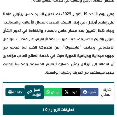
تعكس كفاءة الرجل وتفانيه في خدمة الصالح العام.
وفي يوم الأحد 19 أكتوبر 2025، تم تعيين السيد حسن زيتوني عاملاً
على إقليم أزيلال، في إطار الحركة الجديدة لعمال الأقاليم والعمالات.
وجاء هذا التعيين بعد مسار حافل بالعطاء والكفاءة في تدبير الشأن
الترابي بإقليم الحسيمة، حيث عبرت ساكنة الإقليم، عبر منصات التواصل
الاجتماعي وخاصة “فايسبوك”، عن تقديرها الكبير لما قدمه من
جهود ميدانية ودينامية تنموية صبت في خدمة الصالح العام، مؤكدين
أن انتقاله إلى أزيلال يمثل خسارة لإقليم الحسيمة ومكسباً لإقليم
جديد سيستفيد من تجربته وخبرته الواسعة.
شارك
نسخ
شارك
غرد
إرسال
طباعة
المقال
الرابط
تعليقات الزوار ( 0 )