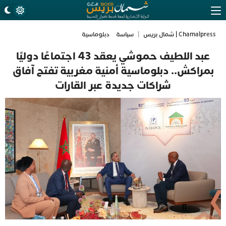
Chamalpress | شمال بريس
|
سياسة
دبلوماسية
عبد اللطيف حموشي يعقد 43 اجتماعًا دوليًا
بمراكش.. دبلوماسية أمنية مغربية تفتح آفاق
شراكات جديدة عبر القارات