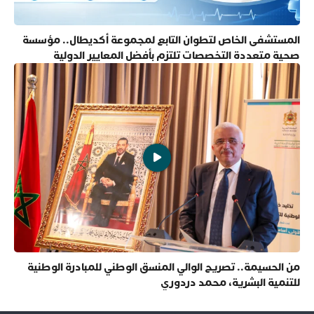
المستشفى الخاص لتطوان التابع لمجموعة أكديطال.. مؤسسة
صحية متعددة التخصصات تلتزم بأفضل المعايير الدولية
من الحسيمة.. تصريح الوالي المنسق الوطني للمبادرة الوطنية
للتنمية البشرية، محمد دردوري