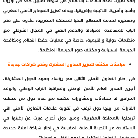
وقد تميزت هذه اللقاءات بالانفتاح على شركاء أمنيين جدد في أوروبا
وأسيا وأمريكا اللاتينية وإفريقيا، بهدف تعزيز النموذج الأمني المغربي
وتسخيره لخدمة المصالح العليا للمملكة المغربية، علاوة على فتح
الباب للمساعدة المتبادلة والدعم التقني في المجال الشرطي مع
منظمات دولية وإقليمية، خاصة في عمليات حفظ النظام ومكافحة
الجريمة السيبرانية ومختلف صور الجريمة المنظمة.
مباحثات مكثفة لتعزيز التعاون المشترك وفتح شراكات جديدة
في إطار التعاون الأمني الثنائي مع رؤساء وفود الدول المشاركة،
أجرى المدير العام للأمن الوطني ولمراقبة التراب الوطني والوفد
المرافق له محادثات ومشاورات مكثفة مع عدة دول من مختلف
القارات من بينها دول ترغب في تقوية علاقات التعاون الأمني التي
تربطها بالمملكة المغربية، ومنها دول أخرى عبرت عن رغبتها في
الاستفادة من التجربة الأمنية المغربية في إطار شراكة أمنية جديدة
مبنية على التعاون المتبادل والدعم التقني والعملياتي.