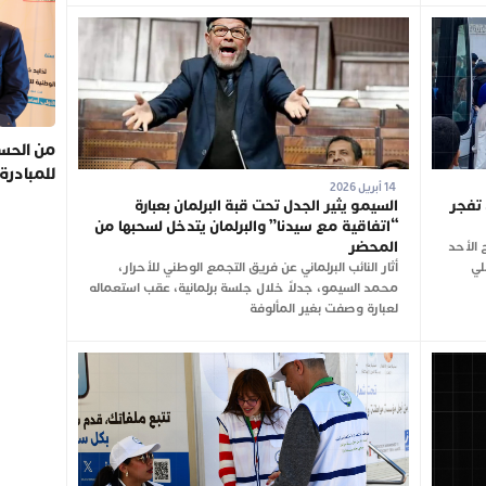
من الحسي
للمبادرة
14 أبريل 2026
ري تفجر
السيمو يثير الجدل تحت قبة البرلمان بعبارة
“اتفاقية مع سيدنا” والبرلمان يتدخل لسحبها من
المحضر
 الأحد
لي
أثار النائب البرلماني عن فريق التجمع الوطني للأحرار،
محمد السيمو، جدلاً خلال جلسة برلمانية، عقب استعماله
لعبارة وصفت بغير المألوفة