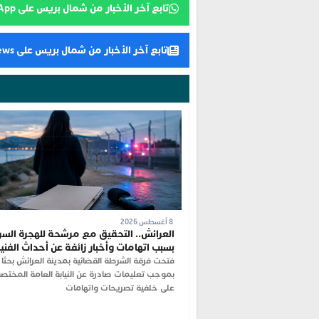
تابع آخر الأخبار من شمال بريس على WhatsApp
تابع آخر الأخبار من شمال بريس على Google News
8 أغسطس 2026
العرائش.. التحقيق مع مرشحة للهجرة السر
بسبب اتهامات وأخبار زائفة عن أحداث الفن
فتحت فرقة الشرطة القضائية بمدينة العرائش بحثا 
بموجب تعليمات صادرة عن النيابة العامة المختص
على خلفية تصريحات واتهامات