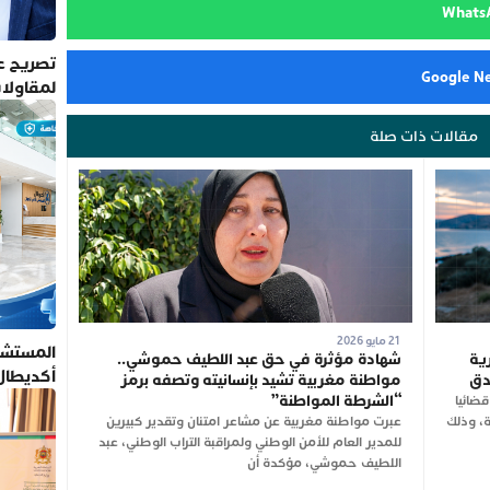
تصريح عم
لمقاولا
مقالات ذات صلة
21 مايو 2026
المستشف
ية
شهادة مؤثرة في حق عبد اللطيف حموشي..
أكديطال
يدق
مواطنة مغربية تشيد بإنسانيته وتصفه برمز
تلتزم بأ
“الشرطة المواطنة”
قضائيا
ة، وذلك
عبرت مواطنة مغربية عن مشاعر امتنان وتقدير كبيرين
للمدير العام للأمن الوطني ولمراقبة التراب الوطني، عبد
اللطيف حموشي، مؤكدة أن