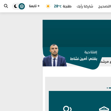
+ تابعنا
طنجة
28
التصحيح
شاركنا رأيك
°C
إفتتاحية
بقلم: أمين نشاط
 السرية بسبب اتهامات وأخبار زائفة عن أحداث الفنيدق
تعيينات أمنية جديدة.. 