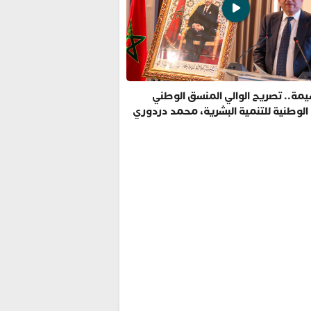
مة.. تصريح الوالي المنسق الوطني
 الوطنية للتنمية البشرية، محمد دردوري