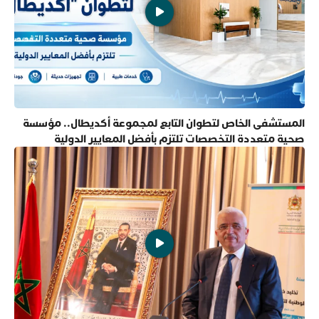
المستشفى الخاص لتطوان التابع لمجموعة أكديطال.. مؤسسة
صحية متعددة التخصصات تلتزم بأفضل المعايير الدولية