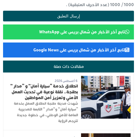
1000
/
1000
(عدد الأحرف المتبقية) .
تابع آخر الأخبار من شمال بريس على WhatsApp
تابع آخر الأخبار من شمال بريس على Google News
مقالات ذات صلة
6 أغسطس 2026
انطلاق خدمة “سيارة أمان” و “مدار ”
بطنجة.. نقلة نوعية في تحديث العمل
الأمني وتعزيز أمن المواطنين
شهدت مدينة طنجة انطلاق العمل بخدمة
“سيارة أمان” و”مدار ” التابعة للمديرية
العامة للأمن الوطني، في خطوة جديدة
تترجم الرؤية