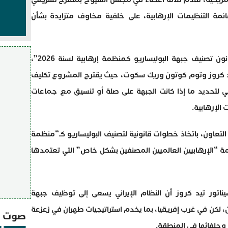
ئمة التنظيمات الإرهابية، على خلفية مخاوف متزايدة بشأن
المبادرة التشريعية، التي حملت عنوان “قانون تصنيف جبهة البوليساريو كمنظمة إرهابية لسنة 2026”،
يد كروز وتوم كوتون وريك سكوت، حيث يقترح المشروع تكليف
مي لتحديد ما إذا كانت الجبهة على صلة أو تنسيق مع جماعات
الإرهابية.
تعاون، باتخاذ خطوات قانونية لتصنيف البوليساريو كـ“منظمة
ئمة “الإرهابيين العالميين المصنفين بشكل خاص” التي تعتمدها
يناتور تيد كروز أن النظام الإيراني يسعى إلى توظيف جبهة
، لكن في غرب إفريقيا، بما يخدم استراتيجيات طهران في زعزعة
صوت و
وحلفائها في المنطقة.