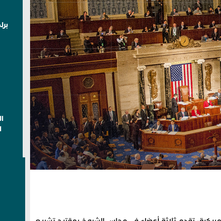
برل
ا
ا
مريكية، تقدم ثلاثة أعضاء في مجلس الشيوخ بمقترح تشريعي