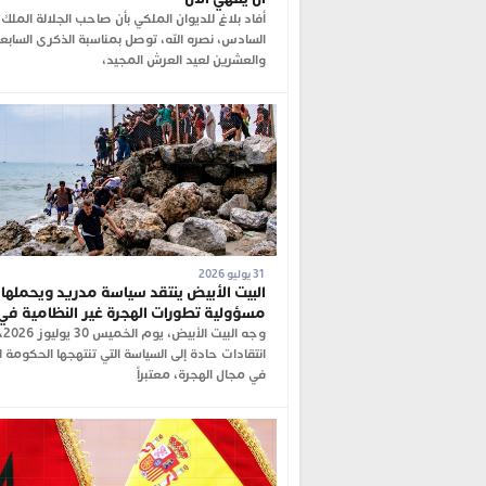
أفاد بلاغ للديوان الملكي بأن صاحب الجلالة المل
السادس، نصره الله، توصل بمناسبة الذكرى السابع
والعشرين لعيد العرش المجيد،
31 يوليو 2026
البيت الأبيض ينتقد سياسة مدريد ويحملها
مسؤولية تطورات الهجرة غير النظامية في
وجه البيت الأبيض، يوم الخميس 30 ي
انتقادات حادة إلى السياسة التي تنتهجها الحكومة ال
في مجال الهجرة، معتبراً