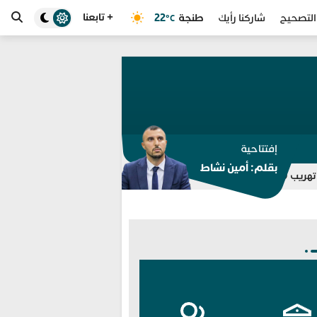
+ تابعنا
طنجة
22
التصحيح
شاركنا رأيك
°C
إفتتاحية
بقلم: أمين نشاط
حملة إعلامية تستهدف ال