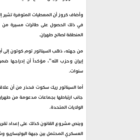
وأضاف كروز أن المعطيات المتوفرة تشير إلى
في ذلك الحصول على طائرات مسيرة من الح
المنطقة لصالح طهران.
من جهته، ذهب السيناتور توم كوتون إلى أبع
إيران وحزب الله”، مؤكداً أن إدراجها ضمن 
سنوات.
أما السيناتور ريك سكوت فحذر من أن علاق
جانب ارتباطها بجماعات مدعومة من طهران 
الولايات المتحدة.
وينص مشروع القانون كذلك على إعداد تقرير 
العسكري المحتمل بين جبهة البوليساريو وش