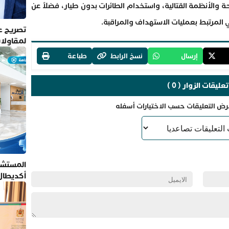
والأنظمة القتالية، واستخدام الطائرات بدون طيار، فضلاً عن
ي المرتبط بعمليات الاستهداف والمراقبة.
تصريح عم
لمقاولا
إرسال
نسخ الرابط
طباعة
تعليقات الزوار ( 0 )
رض التعليقات حسب الاختيارات أسفله
المستشف
أكديطال
تلتزم بأ