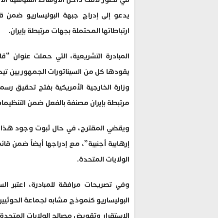
يدعو إلى إدراج جبهة البوليساريو ضمن قا
ارتباطاتها المحتملة بجهات مرتبطة بإيران.
يقودها كل من السيناتورات الجمهوريين ت
وزارة الخارجية الأمريكية بفتح تحقيق رس
مرتبطة بإيران مصنفة بالفعل ضمن التنظيمات 
ويقضي المقترح، في حال ثبوت وجود هذا ال
إرهابية أجنبية”، مع إدراجها أيضاً ضمن قا
الولايات المتحدة.
وفي تصريحات مرافقة للمبادرة، اعتبر الس
البوليساريو كنموذج مشابه لجماعة الحوثيين
الاستقرار وتقويض مصالح الولايات المتحدة 