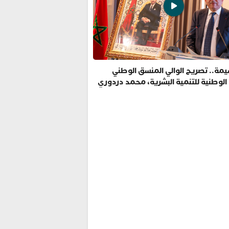
مة.. تصريح الوالي المنسق الوطني
 الوطنية للتنمية البشرية، محمد دردوري