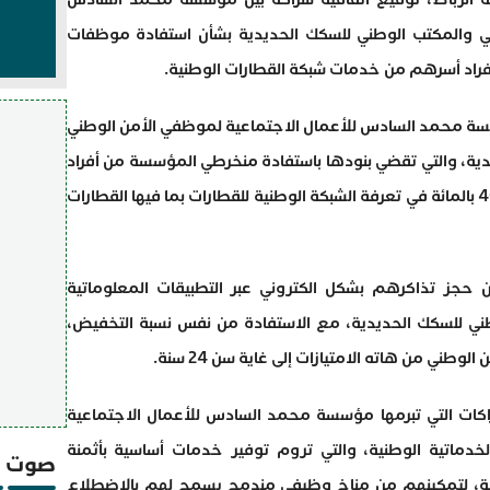
ني والمكتب الوطني للسكك الحديدية بشأن استفادة موظفات
راد أسرهم من خدمات شبكة القطارات الوطنية.
ة محمد السادس للأعمال الاجتماعية لموظفي الأمن الوطني
دية، والتي تقضي بنودها باستفادة منخرطي المؤسسة من أفراد
أسرة الأمن الوطني من تخفيضات تصل إلى 40 بالمائة في تعرفة الشبكة الوطنية للقطارات بما فيها القطارات
 حجز تذاكرهم بشكل الكتروني عبر التطبيقات المعلوماتية
وطني للسكك الحديدية، مع الاستفادة من نفس نسبة التخفيض،
طني من هاته الامتيازات إلى غاية سن 24 سنة.
اكات التي تبرمها مؤسسة محمد السادس للأعمال الاجتماعية
ماتية الوطنية، والتي تروم توفير خدمات أساسية بأثمنة
صوت و
، لتمكينهم من مناخ وظيفي مندمج يسمح لهم بالاضطلاع