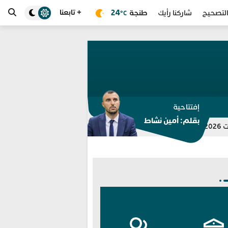
+ تابعنا
طنجة
24
لتصحيح
شاركنا رأيك
°C
إفتتاحية
بقلم: أمين نشاط
للمرة الثامنة.. مختبر الشرطة العلمية ا