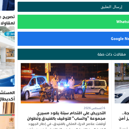
تصريح عم
لمقاولا
مقالات ذات صلة
المستشف
أكديطال
تلتزم بأ
6 أغسطس 2026
ة..
التحريض على اقتحام سبتة يقود مسيري
ز أمن
مجموعة “واتساب” للتوقيف بالفنيدق وتطوان
أوقفت عناصر الدرك الملكي بالفنيدق، في إطار الجهود