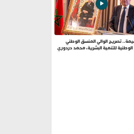
مة.. تصريح الوالي المنسق الوطني
 الوطنية للتنمية البشرية، محمد دردوري