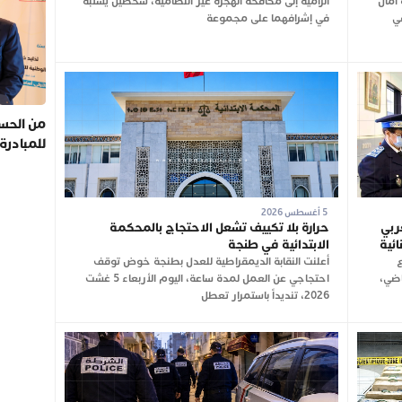
أمان”
الرامية إلى مكافحة الهجرة غير النظامية، شخصين يشتبه
في
في إشرافهما على مجموعة
من الحسي
للمبادرة
5 أغسطس 2026
ربي
حرارة بلا تكييف تشعل الاحتجاج بالمحكمة
الابتدائية في طنجة
ع
أعلنت النقابة الديمقراطية للعدل بطنجة خوض توقف
اضي،
احتجاجي عن العمل لمدة ساعة، اليوم الأربعاء 5 غشت
2026، تنديداً باستمرار تعطل