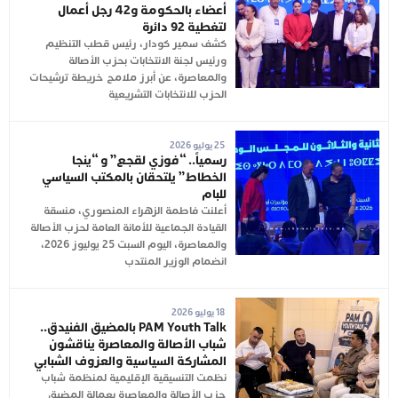
أعضاء بالحكومة و42 رجل أعمال
لتغطية 92 دائرة
كشف سمير كودار، رئيس قطب التنظيم
ورئيس لجنة الانتخابات بحزب الأصالة
والمعاصرة، عن أبرز ملامح خريطة ترشيحات
الحزب للانتخابات التشريعية
25 يوليو 2026
رسمياً.. “فوزي لقجع” و “ينجا
الخطاط” يلتحقان بالمكتب السياسي
للبام
أعلنت فاطمة الزهراء المنصوري، منسقة
القيادة الجماعية للأمانة العامة لحزب الأصالة
والمعاصرة، اليوم السبت 25 يوليوز 2026،
انضمام الوزير المنتدب
18 يوليو 2026
PAM Youth Talk بالمضيق الفنيدق..
شباب الأصالة والمعاصرة يناقشون
المشاركة السياسية والعزوف الشبابي
نظمت التنسيقية الإقليمية لمنظمة شباب
حزب الأصالة والمعاصرة بعمالة المضيق