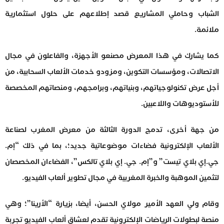
الشباب وحاملي المشاريع قصد إطلاعهم على حلول استثمارية
ملائمة.
كما يشارك في هذا المعرض مصنعو الأجهزة، والفاعلون في مجال
الاتصالات، ومؤسسات التكوين، ومزودو خدمات الألعاب السحابية، من
أجل عرض تكنولوجياتهم، وبنياتهم، وبرامجهم، ومنصاتهم المخصصة
للأستوديوهات واللاعبين.
من جهة أخرى، تدمج الدورة الثالثة من معرض المغرب لصناعة
الألعاب الإلكترونية فضاءات موضوعاتية جديد؛، بما في ذلك “إم.
جي.إي بلاي تيست” و”إم. جي. إي بلاي تالكس”، الفضاءان المخصصان
لتثمين الموهبة والخبرة المغربية في مجال تطوير ألعاب الفيديو.
وقام ولي العهد الأمير مولاي الحسن، أيضا، بزيارة “الأرينا”؛ وهي
منصة لبطولات الرياضات الإلكترونية تقدم لعشاق ألعاب الفيديو تجربة