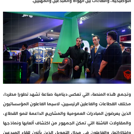
التوضيحية، واللقاءات بين الهواة والمبدعين والمهنيين.
وتجمع هذه المنصة، التي تعكس دينامية صناعة تشهد تطورا مطردا،
مختلف القطاعات والفاعلين الرئيسيين، لاسيما الفاعلون المؤسساتيون
الذين يعرضون المبادرات العمومية والمشاريع الداعمة لنمو القطاع،
والمقاولات الناشئة التي تمكن الجمهور من اكتشاف ألعابها ونماذجها
وابتكاراتها، والفاعلون في مجال التمويل الذين يأتون للقاء المبدعين