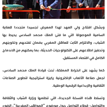
ويشكل افتتاح ولي العهد لهذا المعرض تجسيدا متجددا للعناية
السامية الموصولة التي ما فتئ الملك محمد السادس يحيط بها
الشباب، والالتزام الثابت للعاهل المغربي بضمان تفتحهم وتكوينهم
وتحفيز اطلاعهم على التكنولوجيات الحديثة، بما يمكنهم من الاندماج
الكامل في اقتصاد المستقبل.
كما يشهد على انخراط المملكة، تحت قيادة الملك محمد السادس،
لجعل صناعة الألعاب الإلكترونية ركيزة استراتيجية لتطوير الصناعات
الثقافية والإبداعية الرقمية الوطنية.
وتسلط هذه النسخة الجديدة، التي تنظمها وزارة الشباب والثقافة
والتواصل- قطاع التواصل حول موضوع “المواهب المغربية”، الضوء