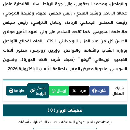
والتواصل، ومحمد اليعقوبي، والي جهة الرباط- سلا- القنيطرة عامل
عمالة الرباط، ورشيد العبدي، رئيس مجلس الجهة، وفتيحة المودني،
رئيسة المجلس الجماعي للرباط، وعادل الأتراسي، رئيس مجلس
مقاطعة السويسي. كما تقدم للسلام على ولي العهد الأمير مولاي
الحسن كل من عبد العزيز البوجدايني، الكاتب العام لقطاع التواصل
بوزارة الشباب والثقافة والتواصل، وإيرين روبرتس، مطور ألعاب
الفيديو البريطاني “ليغو” (ضيف شرف هذه الدورة)، ونسرين
السويسي، مندوبة معرض المغرب لصناعة الألعاب الإلكترونية 2026.
شارك
نسخ
شارك
غرد
إرسال
طباعة
المقال
الرابط
تعليقات الزوار ( 0 )
بإمكانكم تغيير عرض التعليقات حسب الاختيارات أسفله