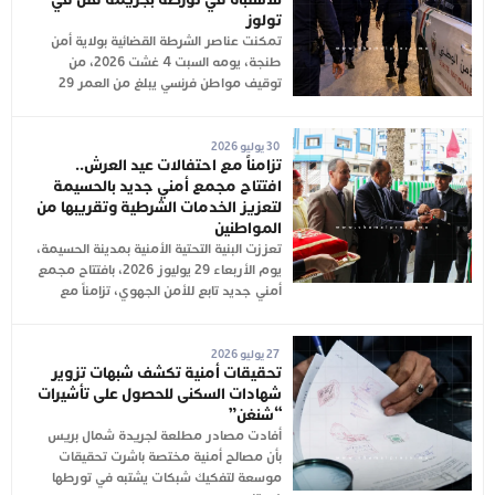
تولوز
تمكنت عناصر الشرطة القضائية بولاية أمن
طنجة، يومه السبت 4 غشت 2026، من
توقيف مواطن فرنسي يبلغ من العمر 29
30 يوليو 2026
تزامناً مع احتفالات عيد العرش..
افتتاح مجمع أمني جديد بالحسيمة
لتعزيز الخدمات الشرطية وتقريبها من
المواطنين
تعززت البنية التحتية الأمنية بمدينة الحسيمة،
يوم الأربعاء 29 يوليوز 2026، بافتتاح مجمع
أمني جديد تابع للأمن الجهوي، تزامناً مع
27 يوليو 2026
تحقيقات أمنية تكشف شبهات تزوير
شهادات السكنى للحصول على تأشيرات
“شنغن”
أفادت مصادر مطلعة لجريدة شمال بريس
بأن مصالح أمنية مختصة باشرت تحقيقات
موسعة لتفكيك شبكات يشتبه في تورطها