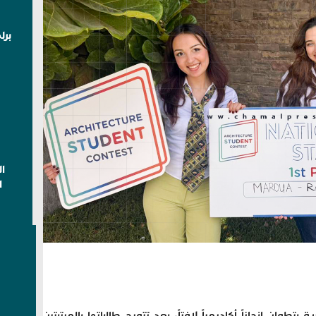
برل
ا
ا
وان إنجازاً أكاديمياً لافتاً، بعد تتويج طالباتها بالمرتبتين