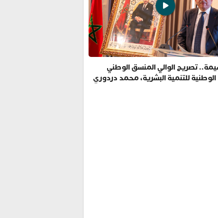
مة.. تصريح الوالي المنسق الوطني
 الوطنية للتنمية البشرية، محمد دردوري