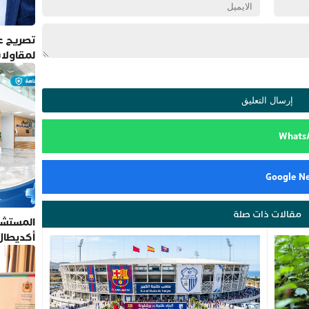
تصريح عم
لمقاولا
مقالات ذات صلة
المستشف
أكديطال
تلتزم بأ