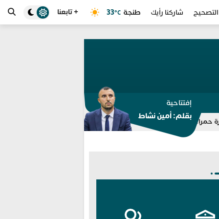
+ تابعنا
طنجة
33
التصحيح
شاركنا رأيك
°C
إفتتاحية
بقلم: أمين نشاط
أنتربول” في قضايا مخدرات واحتجاز
برشلونة يلغي ودية اتحاد طنجة.. ت