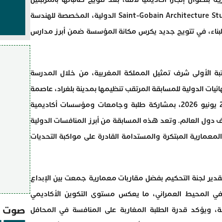
الأولى والثانية في مسابقة Saint-Gobain Architecture Student Contest الدولية، المخصصة للهندسة
البناء، في تتويج جديد يكرس مكانة المؤسسة ضمن أبرز مدارس
مرتبة الأولى شرف تمثيل المملكة المغربية، من خلال المدرسة
ائيات الدولية للمسابقة المرتقب تنظيمها بمدينة بلغراد، عاصمة
صربيا، خلال الفترة الممتدة من 23 إلى 25 يونيو 2026، بمشاركة طلبة وجامعات ومؤسسات أكاديمية
ول العالم. وتعد هذه المسابقة من أبرز المنافسات الدولية
 المعمارية المبتكرة والمستدامة القادرة على مواكبة التحديات
دير لجنة التحكيم بفضل مقاربات معمارية جمعت بين الإبداع
اج في المحيط العمراني، ما يعكس مستوى التكوين الأكاديمي
صوت و
ة، ويؤكد قدرة الطلبة المغاربة على المنافسة في المحافل