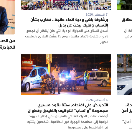
7 أغسطس 2026
مغرب.. انطلاق
برشلونة يلغي ودية اتحاد طنجة.. تضارب بشأن
الأسباب وفليك يبحث عن بديل
ضة أن
أُسدل الستار على المباراة الودية التي كان يُنتظر أن تجمع
سم 2026-2027 سيتم في
نادي برشلونة باتحاد طنجة، يوم 15 غشت الجاري بالملعب
من الحسي
الكبير
للمبادرة
6 أغسطس 2026
ة..
التحريض على اقتحام سبتة يقود مسيري
ز أمن
مجموعة “واتساب” للتوقيف بالفنيدق وتطوان
أوقفت عناصر الدرك الملكي بالفنيدق، في إطار الجهود
أمان”
الرامية إلى مكافحة الهجرة غير النظامية، شخصين يشتبه
في
في إشرافهما على مجموعة