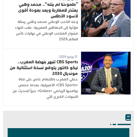
“طموحنا لم ينته”.. محمد وهبي
يعتذر للمغاربة ويعد بعودة أقوى
لأسود الأطلس
وجّه الناخب الوطني محمد وهبي رسالة
مؤثرة إلى الجماهير المغربية، عقب انتهاء
مشوار المنتخب الوطني في نهائيات كأس
العالم 2026
12 يوليو 2026
CBS Sports تنبهر بنهضة المغرب..
نيكو كانتور يتوقع نسخة استثنائية من
مونديال 2030
حظي المغرب باهتمام خاص على قناة
«CBS Sports» الأميركية، بعدما خصص
برنامجها الرياضي «Golazo» حيزاً للحديث عن
التحولات الكبرى التي