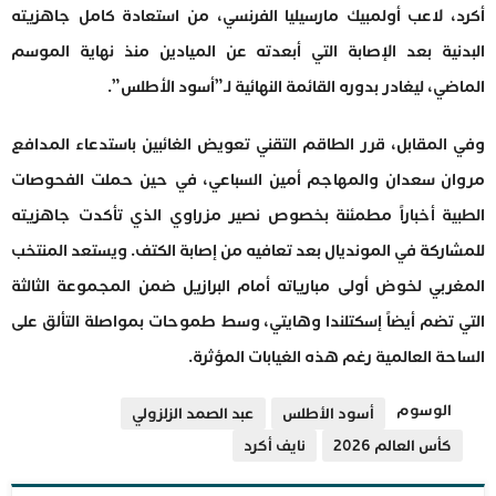
أكرد، لاعب أولمبيك مارسيليا الفرنسي، من استعادة كامل جاهزيته
البدنية بعد الإصابة التي أبعدته عن الميادين منذ نهاية الموسم
الماضي، ليغادر بدوره القائمة النهائية لـ”أسود الأطلس”.
وفي المقابل، قرر الطاقم التقني تعويض الغائبين باستدعاء المدافع
مروان سعدان والمهاجم أمين السباعي، في حين حملت الفحوصات
الطبية أخباراً مطمئنة بخصوص نصير مزراوي الذي تأكدت جاهزيته
للمشاركة في المونديال بعد تعافيه من إصابة الكتف. ويستعد المنتخب
المغربي لخوض أولى مبارياته أمام البرازيل ضمن المجموعة الثالثة
التي تضم أيضاً إسكتلندا وهايتي، وسط طموحات بمواصلة التألق على
الساحة العالمية رغم هذه الغيابات المؤثرة.
الوسوم
أسود الأطلس
عبد الصمد الزلزولي
كأس العالم 2026
نايف أكرد