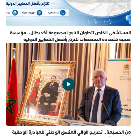
المستشفى الخاص لتطوان التابع لمجموعة أكديطال.. مؤسسة
صحية متعددة التخصصات تلتزم بأفضل المعايير الدولية
من الحسيمة.. تصريح الوالي المنسق الوطني للمبادرة الوطنية