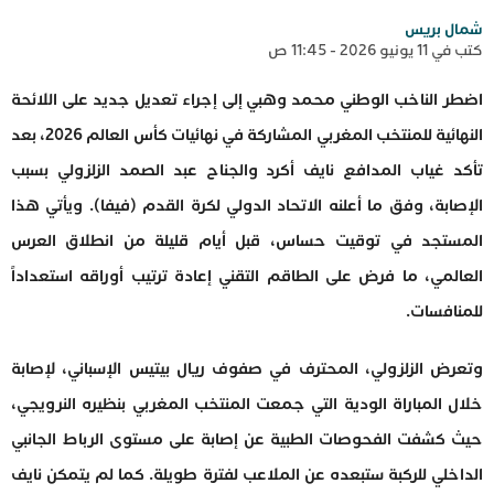
شمال بريس
كتب في 11 يونيو 2026 - 11:45 ص
اضطر الناخب الوطني محمد وهبي إلى إجراء تعديل جديد على اللائحة
النهائية للمنتخب المغربي المشاركة في نهائيات كأس العالم 2026، بعد
تأكد غياب المدافع نايف أكرد والجناح عبد الصمد الزلزولي بسبب
الإصابة، وفق ما أعلنه الاتحاد الدولي لكرة القدم (فيفا). ويأتي هذا
المستجد في توقيت حساس، قبل أيام قليلة من انطلاق العرس
العالمي، ما فرض على الطاقم التقني إعادة ترتيب أوراقه استعداداً
للمنافسات.
وتعرض الزلزولي، المحترف في صفوف ريال بيتيس الإسباني، لإصابة
خلال المباراة الودية التي جمعت المنتخب المغربي بنظيره النرويجي،
حيث كشفت الفحوصات الطبية عن إصابة على مستوى الرباط الجانبي
الداخلي للركبة ستبعده عن الملاعب لفترة طويلة. كما لم يتمكن نايف