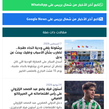
تابع آخر الأخبار من شمال بريس على WhatsApp
تابع آخر الأخبار من شمال بريس على Google News
مقالات ذات صلة
7 أغسطس 2026
برشلونة يلغي ودية اتحاد طنجة..
تضارب بشأن الأسباب وفليك يبحث عن
بديل
أُسدل الستار على المباراة الودية التي كان
يُنتظر أن تجمع نادي برشلونة باتحاد طنجة،
يوم 15 غشت الجاري بالملعب الكبير
24 يوليو 2026
أستون فيلا يضع عبد الصمد الزلزولي
على رأس اهتماماته في الميركاتو
الصيفي
دخل الدولي المغربي عبد الصمد الزلزولي
دائرة اهتمامات نادي أستون فيلا الإنجليزي،