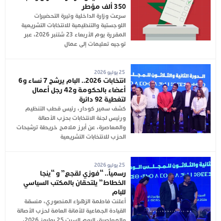
350 ألف مؤطر
سرعت وزارة الداخلية وتيرة التحضيرات
اللوجستية والتنظيمية للانتخابات التشريعية
المقررة يوم الأربعاء 23 شتنبر 2026، عبر
توجيه تعليمات إلى عمال
25 يوليو 2026
انتخابات 2026.. البام يرشح 7 نساء و6
أعضاء بالحكومة و42 رجل أعمال
لتغطية 92 دائرة
كشف سمير كودار، رئيس قطب التنظيم
ورئيس لجنة الانتخابات بحزب الأصالة
والمعاصرة، عن أبرز ملامح خريطة ترشيحات
الحزب للانتخابات التشريعية
25 يوليو 2026
رسمياً.. “فوزي لقجع” و “ينجا
الخطاط” يلتحقان بالمكتب السياسي
للبام
أعلنت فاطمة الزهراء المنصوري، منسقة
القيادة الجماعية للأمانة العامة لحزب الأصالة
والمعاصرة، اليوم السبت 25 يوليوز 2026،