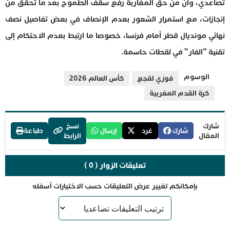
تصاعدي، وأن من حق المغاربة رفع سقف الطموح بعد ما تحقق من
إنجازات، مع استمرار الشعور بعدم الإنصاف في بعض تفاصيل نصف
نهائي مونديال قطر أمام فرنسا، خصوصا ما ارتبط بعدم الاحتكام إلى
تقنية “الفار” في لقطات حاسمة.
الوسوم
فوزي لقجع
كأس العالم 2026
كرة القدم المغربية
شارك
نسخ
شارك
غرد
إرسال
طباعة
المقال
الرابط
تعليقات الزوار ( 0 )
بإمكانكم تغيير عرض التعليقات حسب الاختيارات أسفله