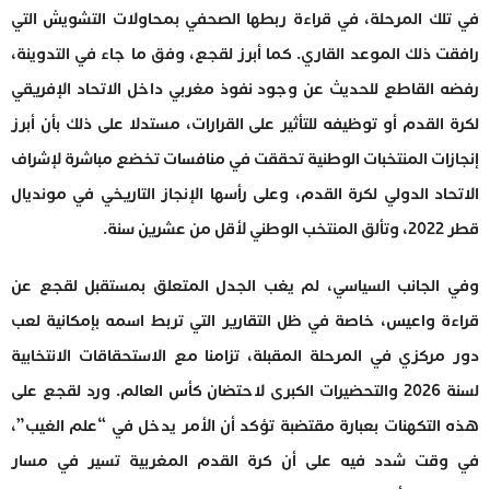
في تلك المرحلة، في قراءة ربطها الصحفي بمحاولات التشويش التي
رافقت ذلك الموعد القاري. كما أبرز لقجع، وفق ما جاء في التدوينة،
رفضه القاطع للحديث عن وجود نفوذ مغربي داخل الاتحاد الإفريقي
لكرة القدم أو توظيفه للتأثير على القرارات، مستدلا على ذلك بأن أبرز
إنجازات المنتخبات الوطنية تحققت في منافسات تخضع مباشرة لإشراف
الاتحاد الدولي لكرة القدم، وعلى رأسها الإنجاز التاريخي في مونديال
قطر 2022، وتألق المنتخب الوطني لأقل من عشرين سنة.
وفي الجانب السياسي، لم يغب الجدل المتعلق بمستقبل لقجع عن
قراءة واعيس، خاصة في ظل التقارير التي تربط اسمه بإمكانية لعب
دور مركزي في المرحلة المقبلة، تزامنا مع الاستحقاقات الانتخابية
لسنة 2026 والتحضيرات الكبرى لاحتضان كأس العالم. ورد لقجع على
هذه التكهنات بعبارة مقتضبة تؤكد أن الأمر يدخل في “علم الغيب”،
في وقت شدد فيه على أن كرة القدم المغربية تسير في مسار