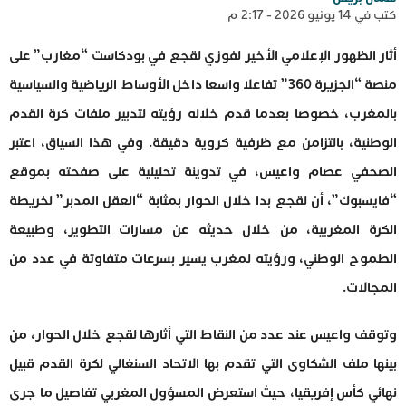
كتب في 14 يونيو 2026 - 2:17 م
أثار الظهور الإعلامي الأخير لفوزي لقجع في بودكاست “مغارب” على
منصة “الجزيرة 360” تفاعلا واسعا داخل الأوساط الرياضية والسياسية
بالمغرب، خصوصا بعدما قدم خلاله رؤيته لتدبير ملفات كرة القدم
الوطنية، بالتزامن مع ظرفية كروية دقيقة. وفي هذا السياق، اعتبر
الصحفي عصام واعيس، في تدوينة تحليلية على صفحته بموقع
“فايسبوك”، أن لقجع بدا خلال الحوار بمثابة “العقل المدبر” لخريطة
الكرة المغربية، من خلال حديثه عن مسارات التطوير، وطبيعة
الطموح الوطني، ورؤيته لمغرب يسير بسرعات متفاوتة في عدد من
المجالات.
وتوقف واعيس عند عدد من النقاط التي أثارها لقجع خلال الحوار، من
بينها ملف الشكاوى التي تقدم بها الاتحاد السنغالي لكرة القدم قبيل
نهائي كأس إفريقيا، حيث استعرض المسؤول المغربي تفاصيل ما جرى