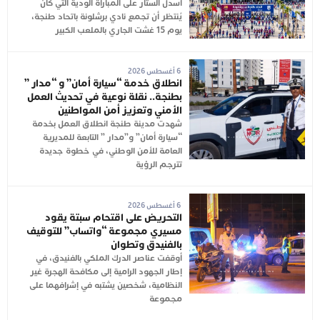
أُسدل الستار على المباراة الودية التي كان
يُنتظر أن تجمع نادي برشلونة باتحاد طنجة،
يوم 15 غشت الجاري بالملعب الكبير
6 أغسطس 2026
انطلاق خدمة “سيارة أمان” و “مدار ”
بطنجة.. نقلة نوعية في تحديث العمل
الأمني وتعزيز أمن المواطنين
شهدت مدينة طنجة انطلاق العمل بخدمة
“سيارة أمان” و”مدار ” التابعة للمديرية
العامة للأمن الوطني، في خطوة جديدة
تترجم الرؤية
6 أغسطس 2026
التحريض على اقتحام سبتة يقود
مسيري مجموعة “واتساب” للتوقيف
بالفنيدق وتطوان
أوقفت عناصر الدرك الملكي بالفنيدق، في
إطار الجهود الرامية إلى مكافحة الهجرة غير
النظامية، شخصين يشتبه في إشرافهما على
مجموعة