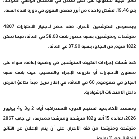
نتائج الجهة بحصولها على أعلى معدل في الامتحان الوطني الموحد،
بلغ 19.46، لتشكل واحدة من أبرز قصص التفوق في دورة هذه السنة.
وبخصوص المترشحين الأحرار، فقد حضر لاجتياز الاختبارات 4807
مترشحات ومترشحين، بنسبة حضور بلغت 58.03 في المائة، فيما تمكن
1822 منهم من النجاح، بنسبة 37.90 في المائة.
كما شملت إجراءات التكييف المترشحين في وضعية إعاقة، سواء على
مستوى الاختبارات أو ظروف الإجراء والتصحيح، حيث بلغت نسبة
النجاح في صفوفهم 60 في المائة، في إطار تنزيل مبدأ تكافؤ الفرص
داخل الامتحانات الإشهادية.
وتستعد الأكاديمية لتنظيم الدورة الاستدراكية أيام 2 و3 و4 يوليوز
2026، لفائدة 15 ألفا و182 مترشحة ومترشحا ممدرسا، إلى جانب 2867
مترشحة ومترشحا من فئة الأحرار، على أن يتم الإعلان عن النتائج
النهائية يوم 11 يوليوز.