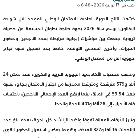
كتب في 17 يونيو 2026 - 6:48 م
كشفت نتائج الدورة العادية للامتحان الوطني الموحد لنيل شهادة
البكالوريا برسم سنة 2026 بجهة طنجة-تطوان-الحسيمة عن حصيلة
تربوية جمعت بين مؤشرات إيجابية مرتبطة بعدد الناجحين وحضور
الميزات، وأخرى تستدعي التوقف، خاصة بعد تسجيل نسبة نجاح
جهوية أقل من المعدل الوطني.
وحسب معطيات الأكاديمية الجهوية للتربية والتكوين، فقد تمكن 24
ألفا و579 مترشحة ومترشحا ممدرسا من اجتياز الامتحان بنجاح، بنسبة
بلغت 59.54 في المائة، بينما ارتفع العدد الإجمالي للناجحين، باحتساب
فئة الأحرار، إلى 26 ألفا و401 ناجحة وناجحا.
وتبرز الأرقام المعلنة تفوقا واضحا للإناث داخل الجهة، بعدما بلغ عدد
الناجحات 16 ألفا و327 تلميذة، وهو ما يعكس استمرار الحضور القوي