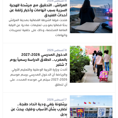
8 أغسطس 2026
العرائش.. التحقيق مع مرشحة للهجرة
السرية بسبب اتهامات وأخبار زائفة عن
أحداث الفنيدق
فتحت فرقة الشرطة القضائية بمدينة العرائش
بحثا قضائيا بموجب تعليمات صادرة عن النيابة
العامة المختصة، وذلك على خلفية تصريحات
واتهامات
8 أغسطس 2026
الدخول المدرسي 2026-2027
بالمغرب.. انطلاق الدراسة رسمياً يوم
7 شتنبر
أكدت وزارة التربية الوطنية والتعليم الأولي
والرياضة أن الدخول المدرسي برسم موسم
2026-2027 سيتم في موعده المحدد، على
أن تنطلق
7 أغسطس 2026
برشلونة يلغي ودية اتحاد طنجة..
تضارب بشأن الأسباب وفليك يبحث عن
بديل