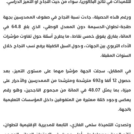
للتلميذات في نتائج البكالوريا، سواء من حيث النجاح أو التميز الدراسي.
ورغم هذه الحصيلة، جاءت نسبة النجاح في صفوف الممدرسين بجهة
طنجة-تطوان-الحسيمة دون المعدل الوطني، الذي بلغ 64.8 في
المائة، بفارق يفوق خمس نقاط، ما يطرح أسئلة حول تفاوت مؤشرات
الأداء التربوي بين الجهات، وحول السبل الكفيلة برفع نسب النجاح خلال
السنوات المقبلة.
في المقابل، سجلت الجهة مؤشرا مهما على مستوى التميز، بعد
حصول 12 ألفا و692 مترشحة ومترشحا من الممدرسين والأحرار على
ميزة، بما يمثل 48.07 في المائة من مجموع الناجحين، وهو رقم
يعكس وجود كتلة معتبرة من المتفوقين داخل المؤسسات التعليمية
بالجهة.
وتصدرت التلميذة سلمى الغازي، التابعة للمديرية الإقليمية لتطوان،