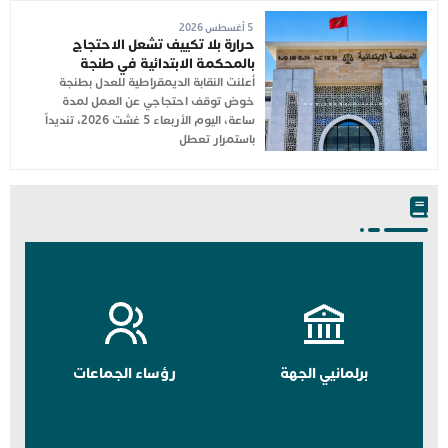
5 أغسطس 2026
حرارة بلا تكييف تشعل الاحتجاج
بالمحكمة الابتدائية في طنجة
أعلنت النقابة الديمقراطية للعدل بطنجة
خوض توقف احتجاجي عن العمل لمدة
ساعة، اليوم الأربعاء 5 غشت 2026، تنديداً
باستمرار تعطل
برلمانيي الجهة
رؤساء الجماعات