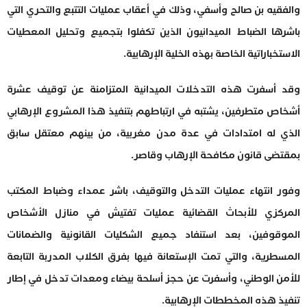
والفقيه بن صالح وأسفي، وذلك في أعقاب عمليات التتبع والتحري التي
باشرها الضباط الميدانيون الذين تكفلوا بتجميع وتحليل المعطيات
الاستخباراتية الخاصة بهذه الخلية الإرهابية.
وقد أسفرت هذه التدخلات الميدانية المتزامنة عن توقيف عشرة
أشخاص متطرفين، يشتبه في ارتباطهم بتنفيذ هذا المشروع الإرهابي
الذي له امتدادات في عدة مدن مغربية، من بينهم معتقل سابق
بمقتضى قانون مكافحة الإرهاب وقاصر.
وفور انتهاء عمليات التدخل والتوقيف، باشر عمداء وضباط المكتب
المركزي للأبحاث القضائية عمليات تفتيش في منازل الأشخاص
الموقوفين، بعد استنفاد جميع الشكليات القانونية والضمانات
المسطرية، والتي تمت الإستعانة فيها بفرق الكلاب المدربة التابعة
للأمن الوطني، وأسفرت عن حجز أسلحة بيضاء ومعدات تدخل في إطار
تنفيذ هذه المخططات الإرهابية.