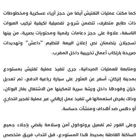
كما مكنت عمليات التفتيش أيضا من حجز أزياء عسكرية ومخطوطات
ذات طابع متطرف، تتضمن شروح تفصيلية لكيفية تركيب العبوات
الناسفة، علاوة على حجز دعامات رقمية ومحتويات بصرية، من بينها
تسجيلان يتضمنان نص إعلان البيعة لتنظيم “داعش” وتهديدات
صريحة بارتكاب أعمال تخريبية داخل المغرب.
ومتابعة للعمليات الميدانية، جرى تنفيذ عملية تفتيش بمستودع
بمدينة إنزكان، أسفر عن العثور على سيارة رباعية الدفع، تم تعديل
خزان وقودها داخل ورشة سرية لتمكينها من الاشتغال بغاز البوتان،
وذلك بغرض استعمالها في تنفيذ عمل إرهابي عبر عملية تفجير انتحاري
أو دهس ضد أهداف ومنشآت حساسة.
وعلى الفور تم تفعيل بروتوكول أمن وسلامة يقضي بإجلاء جميع
الساكنة القاطنة بمحيط هذا المستودع، قبل انتداب فريق متخصص