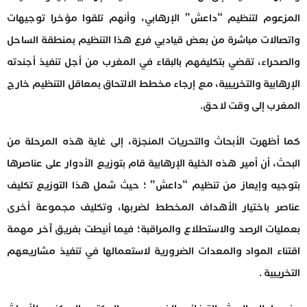
المزعوم لتنظيم “داعش” الإرهابي، وأنهم تلقوا مؤخرا توجيهات
واتصالات مباشرة من بعض قياديي فرع هذا التنظيم بمنطقة الساحل
والصحراء، تقضي بتكليفهم بالبقاء في المغرب من أجل تنفيذ أجندته
الإرهابية والتخريبية، مع إرجاء مخطط الالتحاق بمعاقل التنظيم خارج
المغرب إلى وقت لاحق.
كما أظهرت الأبحاث والتحريات المنجزة، إلى غاية هذه المرحلة من
البحث، أن أمير هذه الخلية الإرهابية قام بتوزيع الأدوار على عناصرها
بتوجيه وإيعاز من تنظيم “داعش” ؛ حيث شمل هذا التوزيع تكليف
عناصر باختيار الأهداف المخطط لضربها، وتكليف مجموعة أخرى
بعمليات الرصد والاستطلاع والمراقبة؛ فيما أنيطت بفريق آخر مهمة
اقتناء المواد والمعدات الضرورية لاستعمالها في تنفيذ مشاريعهم
التخريبية .