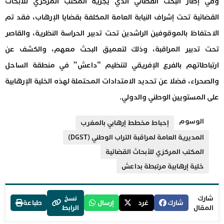
وفي إطار البحث القضائي الذي يجريه المكتب المركزي للأبحاث
القضائية تحت إشراف النيابة العامة المكلفة بقضايا الإرهاب، فقد تم
الاحتفاظ بالموقوفين الراشدين تحت تدبير الحراسة النظرية، والقاصر
تحت تدبير المراقبة، وذلك لتعميق البحث معهم، والكشف عن
ارتباطاتهم بالفرع الإفريقي لتنظيم “داعش” في منطقة الساحل
والصحراء، فضلا عن تحديد الامتدادات المحتملة لهذه الخلية الإرهابية
على المستويين الوطني والدولي.
الوسوم
إحباط مخطط إرهابي بالمغرب
المديرية العامة لمراقبة التراب الوطني (DGST)
المكتب المركزي للأبحاث القضائية
خلية إرهابية مرتبطة بداعش
شارك
نسخ
شارك
غرد
إرسال
طباعة
المقال
الرابط