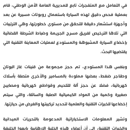
في التعامل مع المتفجرات تابع للمديرية العامة الأمن الوطني، قام
بعملية فحص دقيق لهذه السيارة باستعمال روبوتات مسيرة عن بعد
وأجهزة استشعار دقيقة للتحقق من مستوى خطورتها، وهي الترتيبات
التي تلاها الترخيص لفريق مسرح الجريمة وضباط الشرطة القضائية
بإخضاع السيارة المشبوهة والمستودع لعمليات المعاينة التقنية التي
يقتضيها البحث.
وبنفس هذا المستودع، تم حجز مجموعة من قنينات غاز البوتان
وطناجر ضغط، بعضها مملوءة بالمسامير والأخرى متصلة بأسلاك
كهربائية، فضلا عن حجز آلة للتلحيم وقواطع كهربائية ومصابيح
صغيرة وكمية من المواد الكيميائية الصلبة والسائلة، والتي سيتم
إخضاعها للخبرات التقنية والعلمية لتحديد تركيبتها والغرض من حيازتها.
وتشير المعلومات الاستخباراتية المدعومة بالتحريات الميدانية
والخبرات التقنية، إلى أن أعضاء هذه الخلية الإرهابية بايعوا الخليفة