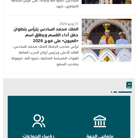
السادس، نصره الله وأيده، على عرش أسلافه
الميامين، شهد
31 يوليو 2026
الملك محمد السادس يترأس بتطوان
حفل أداء القسم ويطلق اسم
«العيون» على فوج 2026
ترأس صاحب الجلالة الملك محمد السادس،
القائد الأعلى ورئيس أركان الحرب العامة
للقوات المسلحة الملكية، نصره الله، مرفوقا
بصاحب السمو
برلمانيي الجهة
رؤساء الجماعات