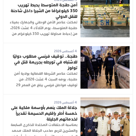
أمن طنجة المتوسط يحبط تهريب
350 كيلوغرامًا من الشيرا داخل شاحنة
للنقل الدولي
تمكنت عناصر الأمن الوطني والجمارك بميناء
طنجة المتوسط، يوم الثلاثاء 4 غشت 2026،
من إحباط محاولة تهريب 350 كيلوغرام من
4 أغسطس 2026
طنجة.. توقيف فرنسي مطلوب دوليًا
للاشتباه في تورطه بجريمة قتل في
تولوز
تمكنت عناصر الشرطة القضائية بولاية أمن
طنجة، يومه السبت 4 غشت 2026، من
توقيف مواطن فرنسي يبلغ من العمر 29
4 أغسطس 2026
جلالة الملك ينعم بأوسمة ملكية على
خمسة أطر بإقليم الحسيمة تقديراً
لخدماتهم الجليلة
بمناسبة الاحتفالات المخلدة للذكرى السابعة
والعشرين لتربع صاحب الجلالة الملك محمد