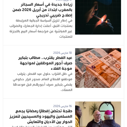
زيادة جديدة في أسعار السجائر
بالمغرب ابتداءً من أبريل 2026 ضمن
إصلاح ضريبي تدريجي
في إطار تنزيل السياسة الجبائية المرتبطة
بمنتجات التبغ، أعلنت إدارة الجمارك والضرائب
غير المباشرة عن مراجعة أسعار البيع بالتجزئة
للمنتجات
18 مارس 2026
عيد الفطر يقترب.. مطالب بتبكير
صرف أجور الموظفين لمواجهة
موجة الغلاء
في ظل اقتراب حلول عيد الفطر، يترقب
موظفو القطاع العام صدور قرار حكومي
يقضي بتبكير صرف أجورهم قبل موعدها
المعتاد،
16 مارس 2026
طنجة تحتضن إفطارًا رمضانيًا يجمع
المسلمين واليهود والمسيحيين لتعزيز
الحوار بين الأديان والتعايش