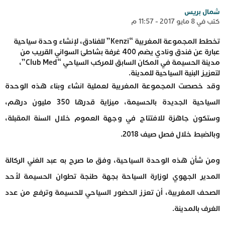
شمال بريس
كتب في 8 مايو 2017 - 11:57 م
تخطط المجموعة المغربية “Kenzi” للفنادق، لإنشاء وحدة سياحية
عبارة عن فندق ونادي يضم 400 غرفة بشاطئ السواني القريب من
مدينة الحسيمة في المكان السابق للمركب السياحي “Club Med”،
لتعزيز البنية السياحية للمدينة.
وقد خصصت المجموعة المغربية لعملية انشاء وبناء هذه الوحدة
السياحية الجديدة بالحسيمة، ميزاية قدرها 350 مليون درهم،
وستكون جاهزة للافتتاح في وجهة العموم خلال السنة المقبلة،
وبالضبط خلال فصل صيف 2018.
ومن شأن هذه الوحدة السياحية، وفق ما صرح به عبد الغني الركالة
المدير الجهوي لوزارة السياحة بجهة طنجة تطوان الحسيمة لأحد
الصحف المغربية، أن تعزز الحضور السياحي للحسيمة وترفع من عدد
الغرف بالمدينة.