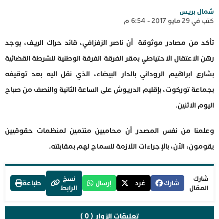
شمال بريس
كتب في 29 مايو 2017 - 6:54 م
تأكد من مصادر موثوقة أن ناصر الزفزافي، قائد حراك الريف، يوجد
رهن الاعتقال الاحتياطي بمقر الفرقة الفرقة الوطنية للشرطة القضائية
بشارع ابراهيم الروداني بالدار البيضاء، الذي نقل إليه بعد توقيفه
بجماعة توركوت، بإقليم الدريوش على الساعة الثانية والنصف من صباح
اليوم الاثنين.
وعلمنا من نفس المصدر أن محاميين منتمين لمنظمات حقوقيين
يقومون، الآن، بالإجراءات اللازمة للسماح لهم بمقابلته.
شارك
نسخ
شارك
غرد
إرسال
طباعة
المقال
الرابط
تعليقات الزوار ( 0 )