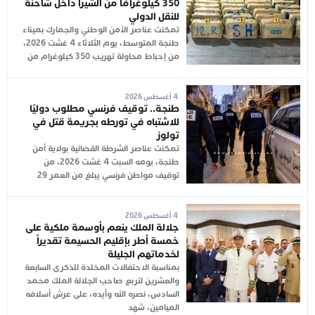
350 كيلوغرامًا من الشيرا داخل شاحنة
للنقل الدولي
تمكنت عناصر الأمن الوطني والجمارك بميناء
طنجة المتوسط، يوم الثلاثاء 4 غشت 2026،
من إحباط محاولة تهريب 350 كيلوغرام من
4 أغسطس 2026
طنجة.. توقيف فرنسي مطلوب دوليًا
للاشتباه في تورطه بجريمة قتل في
تولوز
تمكنت عناصر الشرطة القضائية بولاية أمن
طنجة، يومه السبت 4 غشت 2026، من
توقيف مواطن فرنسي يبلغ من العمر 29
4 أغسطس 2026
جلالة الملك ينعم بأوسمة ملكية على
خمسة أطر بإقليم الحسيمة تقديراً
لخدماتهم الجليلة
بمناسبة الاحتفالات المخلدة للذكرى السابعة
والعشرين لتربع صاحب الجلالة الملك محمد
السادس، نصره الله وأيده، على عرش أسلافه
الميامين، شهد