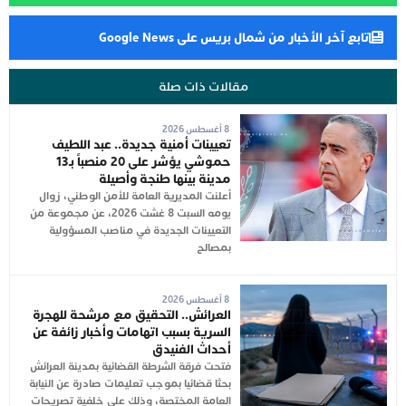
تابع آخر الأخبار من شمال بريس على Google News
مقالات ذات صلة
8 أغسطس 2026
تعيينات أمنية جديدة.. عبد اللطيف
حموشي يؤشر على 20 منصباً بـ13
مدينة بينها طنجة وأصيلة
أعلنت المديرية العامة للأمن الوطني، زوال
يومه السبت 8 غشت 2026، عن مجموعة من
التعيينات الجديدة في مناصب المسؤولية
بمصالح
8 أغسطس 2026
العرائش.. التحقيق مع مرشحة للهجرة
السرية بسبب اتهامات وأخبار زائفة عن
أحداث الفنيدق
فتحت فرقة الشرطة القضائية بمدينة العرائش
بحثا قضائيا بموجب تعليمات صادرة عن النيابة
العامة المختصة، وذلك على خلفية تصريحات