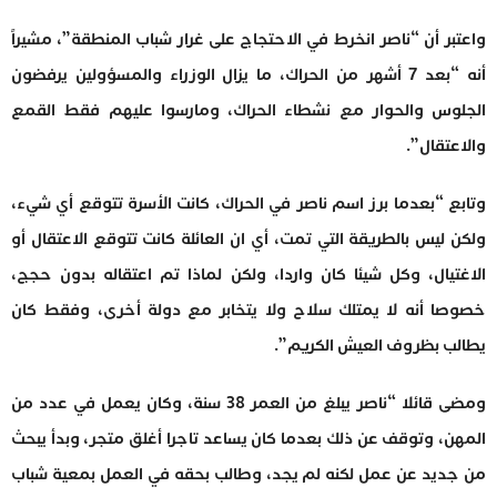
واعتبر أن “ناصر انخرط في الاحتجاج على غرار شباب المنطقة”، مشيراً
أنه “بعد 7 أشهر من الحراك، ما يزال الوزراء والمسؤولين يرفضون
الجلوس والحوار مع نشطاء الحراك، ومارسوا عليهم فقط القمع
والاعتقال”.
وتابع “بعدما برز اسم ناصر في الحراك، كانت الأسرة تتوقع أي شيء،
ولكن ليس بالطريقة التي تمت، أي ان العائلة كانت تتوقع الاعتقال أو
الاغتيال، وكل شيئا كان واردا، ولكن لماذا تم اعتقاله بدون حجج،
خصوصا أنه لا يمتلك سلاح ولا يتخابر مع دولة أخرى، وفقط كان
يطالب بظروف العيش الكريم”.
ومضى قائلا “ناصر يبلغ من العمر 38 سنة، وكان يعمل في عدد من
المهن، وتوقف عن ذلك بعدما كان يساعد تاجرا أغلق متجر، وبدأ يبحث
من جديد عن عمل لكنه لم يجد، وطالب بحقه في العمل بمعية شباب