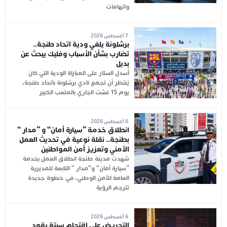
واتهامات
7 أغسطس 2026
برشلونة يلغي ودية اتحاد طنجة..
تضارب بشأن الأسباب وفليك يبحث عن
بديل
أُسدل الستار على المباراة الودية التي كان
يُنتظر أن تجمع نادي برشلونة باتحاد طنجة،
يوم 15 غشت الجاري بالملعب الكبير
6 أغسطس 2026
انطلاق خدمة “سيارة أمان” و “مدار ”
بطنجة.. نقلة نوعية في تحديث العمل
الأمني وتعزيز أمن المواطنين
شهدت مدينة طنجة انطلاق العمل بخدمة
“سيارة أمان” و”مدار ” التابعة للمديرية
العامة للأمن الوطني، في خطوة جديدة
تترجم الرؤية
6 أغسطس 2026
التحريض على اقتحام سبتة يقود