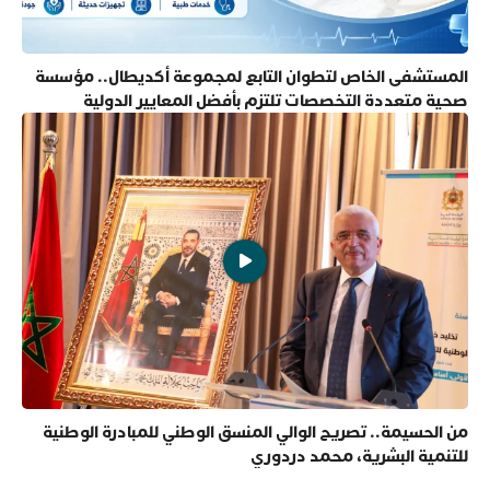
المستشفى الخاص لتطوان التابع لمجموعة أكديطال.. مؤسسة
صحية متعددة التخصصات تلتزم بأفضل المعايير الدولية
من الحسيمة.. تصريح الوالي المنسق الوطني للمبادرة الوطنية
للتنمية البشرية، محمد دردوري