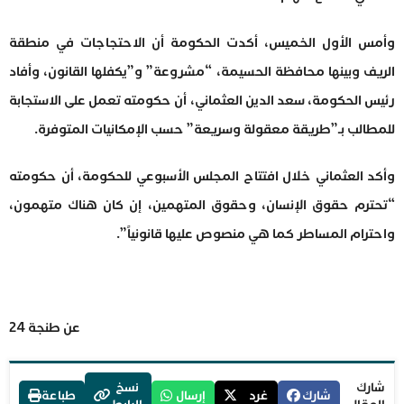
وأمس الأول الخميس، أكدت الحكومة أن الاحتجاجات في منطقة
الريف وبينها محافظة الحسيمة، “مشروعة” و”يكفلها القانون، وأفاد
رئيس الحكومة، سعد الدين العثماني، أن حكومته تعمل على الاستجابة
للمطالب بـ”طريقة معقولة وسريعة” حسب الإمكانيات المتوفرة.
وأكد العثماني خلال افتتاح المجلس الأسبوعي للحكومة، أن حكومته
“تحترم حقوق الإنسان، وحقوق المتهمين، إن كان هناك متهمون،
واحترام المساطر كما هي منصوص عليها قانونياً”.
عن طنجة 24
شارك
نسخ
شارك
غرد
إرسال
طباعة