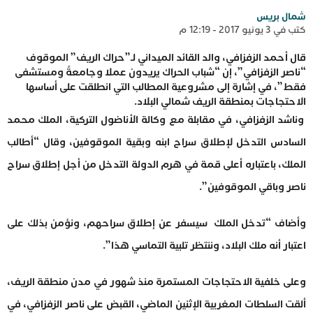
شمال بريس
كتب في 3 يونيو 2017 - 12:19 م
قال أحمد الزفزافي، والد القائد الميداني لـ”حراك الريف” الموقوف
“ناصر الزفزافي”، إن “شباب الحراك يريدون عملا وجامعةً ومستشفى
فقط”، في إشارة إلى مشروعية المطالب التي انطلقت على أساسها
الاحتجاجات بمنطقة الريف شمالي البلاد.
وناشد الزفزافي، في مقابلة مع وكالة الأناضول التركية، الملك محمد
السادس التدخل لإطلاق سراح ابنه وبقية الموقوفين، وقال “أطالب
الملك، باعتباره أعلى قمة في هرم الدولة التدخل من أجل إطلاق سراح
ناصر وباقي الموقوفين”.
وأضاف “تدخل الملك سيسفر عن إطلاق سراحهم، ونؤمن بذلك على
اعتبار أنه ملك البلاد، وننتظر تلبية التماسي هذا”.
وعلى خلفية الاحتجاجات المستمرة منذ شهور في مدن منطقة الريف،
ألقت السلطات المغربية الإثنين الماضي، القبض على ناصر الزفزافي، في