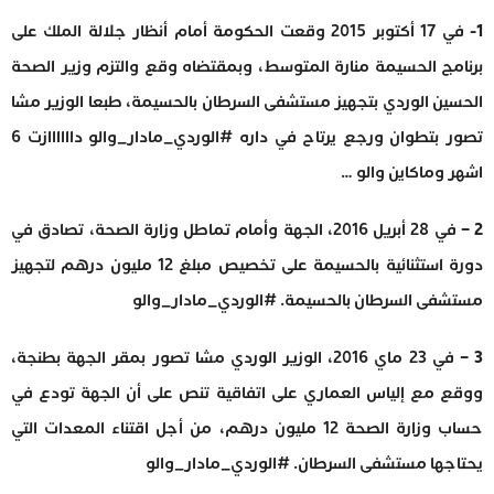
1-
في 17 أكتوبر 2015 وقعت الحكومة أمام أنظار جلالة الملك على
برنامج الحسيمة منارة المتوسط، وبمقتضاه وقع والتزم وزير الصحة
الحسين الوردي بتجهيز مستشفى السرطان بالحسيمة، طبعا الوزير مشا
تصور بتطوان ورجع يرتاح في داره #الوردي_مادار_والو داااااازت 6
اشهر وماكاين والو …
2 –
في 28 أبريل 2016، الجهة وأمام تماطل وزارة الصحة، تصادق في
دورة استثنائية بالحسيمة على تخصيص مبلغ 12 مليون درهم لتجهيز
مستشفى السرطان بالحسيمة. #الوردي_مادار_والو
3 –
في 23 ماي 2016، الوزير الوردي مشا تصور بمقر الجهة بطنجة،
ووقع مع إلياس العماري على اتفاقية تنص على أن الجهة تودع في
حساب وزارة الصحة 12 مليون درهم، من أجل اقتناء المعدات التي
يحتاجها مستشفى السرطان. #الوردي_مادار_والو