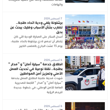
واتهامات
7 أغسطس 2026
برشلونة يلغي ودية اتحاد طنجة..
تضارب بشأن الأسباب وفليك يبحث عن
بديل
أُسدل الستار على المباراة الودية التي كان
يُنتظر أن تجمع نادي برشلونة باتحاد طنجة،
يوم 15 غشت الجاري بالملعب الكبير
6 أغسطس 2026
انطلاق خدمة “سيارة أمان” و “مدار ”
بطنجة.. نقلة نوعية في تحديث العمل
الأمني وتعزيز أمن المواطنين
شهدت مدينة طنجة انطلاق العمل بخدمة
“سيارة أمان” و”مدار ” التابعة للمديرية
العامة للأمن الوطني، في خطوة جديدة
تترجم الرؤية
6 أغسطس 2026