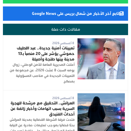
تابع آخر الأخبار من شمال بريس على Google News
مقالات ذات صلة
8 أغسطس 2026
تعيينات أمنية جديدة.. عبد اللطيف
حموشي يؤشر على 20 منصباً بـ13
مدينة بينها طنجة وأصيلة
أعلنت المديرية العامة للأمن الوطني، زوال
يومه السبت 8 غشت 2026، عن مجموعة من
التعيينات الجديدة في مناصب المسؤولية
بمصالح
8 أغسطس 2026
العرائش.. التحقيق مع مرشحة للهجرة
السرية بسبب اتهامات وأخبار زائفة عن
أحداث الفنيدق
فتحت فرقة الشرطة القضائية بمدينة العرائش
بحثا قضائيا بموجب تعليمات صادرة عن النيابة
العامة المختصة، وذلك على خلفية تصريحات