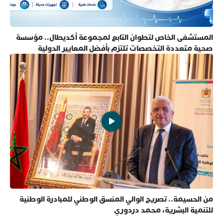
المستشفى الخاص لتطوان التابع لمجموعة أكديطال.. مؤسسة
صحية متعددة التخصصات تلتزم بأفضل المعايير الدولية
من الحسيمة.. تصريح الوالي المنسق الوطني للمبادرة الوطنية
للتنمية البشرية، محمد دردوري