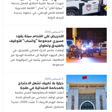
شهدت مدينة طنجة انطلاق العمل بخدمة
“سيارة أمان” و”مدار ” التابعة للمديرية
العامة للأمن الوطني، في خطوة جديدة
تترجم الرؤية
6 أغسطس 2026
التحريض على اقتحام سبتة يقود
مسيري مجموعة “واتساب” للتوقيف
بالفنيدق وتطوان
أوقفت عناصر الدرك الملكي بالفنيدق، في
إطار الجهود الرامية إلى مكافحة الهجرة غير
النظامية، شخصين يشتبه في إشرافهما على
مجموعة
5 أغسطس 2026
حرارة بلا تكييف تشعل الاحتجاج
بالمحكمة الابتدائية في طنجة
أعلنت النقابة الديمقراطية للعدل بطنجة
خوض توقف احتجاجي عن العمل لمدة
ساعة، اليوم الأربعاء 5 غشت 2026، تنديداً
باستمرار تعطل