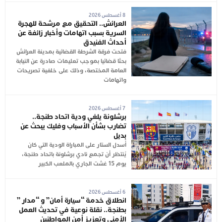
8 أغسطس 2026
العرائش.. التحقيق مع مرشحة للهجرة
السرية بسبب اتهامات وأخبار زائفة عن
أحداث الفنيدق
فتحت فرقة الشرطة القضائية بمدينة العرائش
بحثا قضائيا بموجب تعليمات صادرة عن النيابة
العامة المختصة، وذلك على خلفية تصريحات
واتهامات
7 أغسطس 2026
برشلونة يلغي ودية اتحاد طنجة..
تضارب بشأن الأسباب وفليك يبحث عن
بديل
أُسدل الستار على المباراة الودية التي كان
يُنتظر أن تجمع نادي برشلونة باتحاد طنجة،
يوم 15 غشت الجاري بالملعب الكبير
6 أغسطس 2026
انطلاق خدمة “سيارة أمان” و “مدار ”
بطنجة.. نقلة نوعية في تحديث العمل
الأمني وتعزيز أمن المواطنين