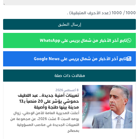
1000
/
1000
(عدد الأحرف المتبقية) .
تابع آخر الأخبار من شمال بريس على WhatsApp
تابع آخر الأخبار من شمال بريس على Google News
مقالات ذات صلة
8 أغسطس 2026
تعيينات أمنية جديدة.. عبد اللطيف
حموشي يؤشر على 20 منصباً بـ13
مدينة بينها طنجة وأصيلة
أعلنت المديرية العامة للأمن الوطني، زوال
يومه السبت 8 غشت 2026، عن مجموعة من
التعيينات الجديدة في مناصب المسؤولية
بمصالح