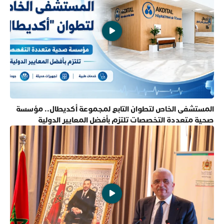
المستشفى الخاص لتطوان التابع لمجموعة أكديطال.. مؤسسة
صحية متعددة التخصصات تلتزم بأفضل المعايير الدولية