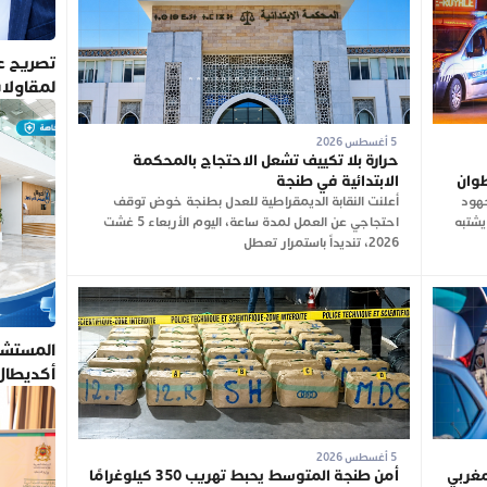
تصريح عم
لمقاولا
5 أغسطس 2026
حرارة بلا تكييف تشعل الاحتجاج بالمحكمة
طوان
الابتدائية في طنجة
جهود
أعلنت النقابة الديمقراطية للعدل بطنجة خوض توقف
يشتبه
احتجاجي عن العمل لمدة ساعة، اليوم الأربعاء 5 غشت
2026، تنديداً باستمرار تعطل
المستشف
أكديطال
تلتزم بأ
5 أغسطس 2026
ن 2.74 مليون مغربي
أمن طنجة المتوسط يحبط تهريب 350 كيلوغرامًا