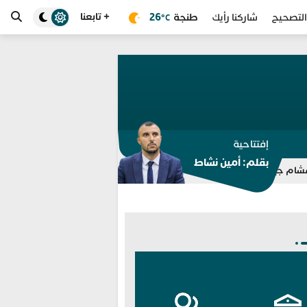
+ تابعنا
طنجة
26
التصحيح
شاركنا رأيك
°C
إفتتاحية
بقلم: أمين نشاط
و وتكشف خيوط شبكة ابتزاز مزعومة
الداخلية ترفع جاهزية انتخابات 2026.. تفتيش مراكز الاقتراع وتعبئة 350 ألف مؤطر