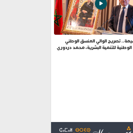
مة.. تصريح الوالي المنسق الوطني
 الوطنية للتنمية البشرية، محمد دردوري