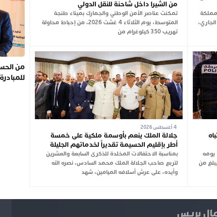
من الشيرا داخل شاحنة للنقل الدولي
لمملكة
تمكنت عناصر الأمن الوطني والجمارك بميناء طنجة
2026 وإلى غاية 3 غشت الجاري،
المتوسط، يوم الثلاثاء 4 غشت 2026، من إحباط محاولة
تهريب 350 كيلوغرام من
من الحسي
للمبادرة
4 أغسطس 2026
اه
جلالة الملك ينعم بأوسمة ملكية على خمسة
أطر بإقليم الحسيمة تقديراً لخدماتهم الجليلة
 يومه
بمناسبة الاحتفالات المخلدة للذكرى السابعة والعشرين
ي يبلغ من
لتربع صاحب الجلالة الملك محمد السادس، نصره الله
وأيده، على عرش أسلافه الميامين، شهد
ل بريس