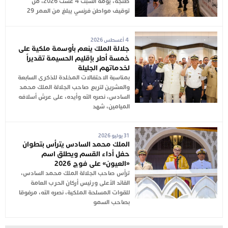
طنجة، يومه السبت 4 غشت 2026، من
توقيف مواطن فرنسي يبلغ من العمر 29
4 أغسطس 2026
جلالة الملك ينعم بأوسمة ملكية على
خمسة أطر بإقليم الحسيمة تقديراً
لخدماتهم الجليلة
بمناسبة الاحتفالات المخلدة للذكرى السابعة
والعشرين لتربع صاحب الجلالة الملك محمد
السادس، نصره الله وأيده، على عرش أسلافه
الميامين، شهد
31 يوليو 2026
الملك محمد السادس يترأس بتطوان
حفل أداء القسم ويطلق اسم
«العيون» على فوج 2026
ترأس صاحب الجلالة الملك محمد السادس،
القائد الأعلى ورئيس أركان الحرب العامة
للقوات المسلحة الملكية، نصره الله، مرفوقا
بصاحب السمو