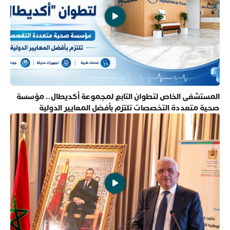
المستشفى الخاص لتطوان التابع لمجموعة أكديطال.. مؤسسة
صحية متعددة التخصصات تلتزم بأفضل المعايير الدولية