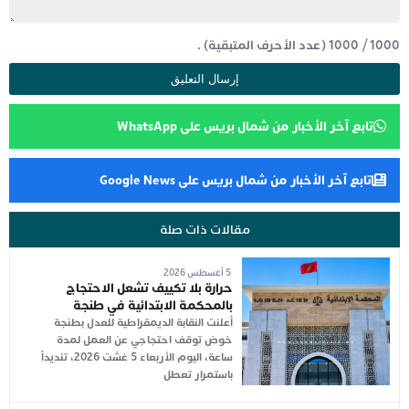
1000
/
1000
(عدد الأحرف المتبقية) .
تابع آخر الأخبار من شمال بريس على WhatsApp
تابع آخر الأخبار من شمال بريس على Google News
مقالات ذات صلة
5 أغسطس 2026
حرارة بلا تكييف تشعل الاحتجاج
بالمحكمة الابتدائية في طنجة
أعلنت النقابة الديمقراطية للعدل بطنجة
خوض توقف احتجاجي عن العمل لمدة
ساعة، اليوم الأربعاء 5 غشت 2026، تنديداً
باستمرار تعطل