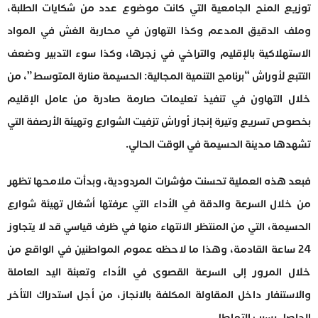
توزيع المنح الجامعية التي كانت موضوع عدد من شكايات الطلبة،
وملف الدقيق المدعم وكذا التهاون في محاربة الغش في المواد
الاستهلاكية بالإقليم والتراخي في زجرها، وكذا سوء التدبير وضعف
التتبع لأوراش “برنامج التنمية المجالية: الحسيمة منارة المتوسط”، من
خلال التهاون في تنفيذ تعليمات صارمة صادرة من عامل الإقليم
بخصوص تسريع وتيرة إنجاز أوراش تزفيت الشوارع وتهيئة الأرصفة التي
تشهدها مدينة الحسيمة في الوقت الحالي.
فبعد هذه العملية تحسنت مؤشرات المردودية، وبدأت ملامحها تظهر
من خلال السرعة والدقة في الأداء التي عرفتها أشغال تهيئة شوارع
الحسيمة، التي من المنتظر الانتهاء منها في ظرف قياسي قد لا يتجاوز
24 ساعة القادمة، وهذا ما لاحظه عموم المواطنين في الواقع من
خلال المرور إلى السرعة القصوى في الأداء وتعبئة اليد العاملة
والاستنفار داخل المقاولة المكلفة بالانجاز، من أجل استدراك التأخر
الحاصل بسبب التماطل.