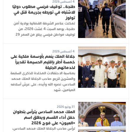
4 أغسطس 2026
طنجة.. توقيف فرنسي مطلوب دوليًا
للاشتباه في تورطه بجريمة قتل في
تولوز
تمكنت عناصر الشرطة القضائية بولاية أمن
طنجة، يومه السبت 4 غشت 2026، من
توقيف مواطن فرنسي يبلغ من العمر 29
4 أغسطس 2026
جلالة الملك ينعم بأوسمة ملكية على
خمسة أطر بإقليم الحسيمة تقديراً
لخدماتهم الجليلة
بمناسبة الاحتفالات المخلدة للذكرى السابعة
والعشرين لتربع صاحب الجلالة الملك محمد
السادس، نصره الله وأيده، على عرش أسلافه
الميامين، شهد
31 يوليو 2026
الملك محمد السادس يترأس بتطوان
حفل أداء القسم ويطلق اسم
«العيون» على فوج 2026
ترأس صاحب الجلالة الملك محمد السادس،