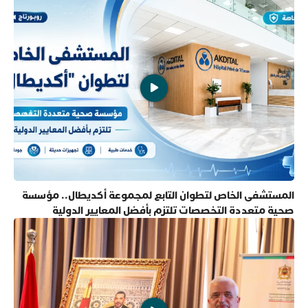
المستشفى الخاص لتطوان التابع لمجموعة أكديطال.. مؤسسة
صحية متعددة التخصصات تلتزم بأفضل المعايير الدولية