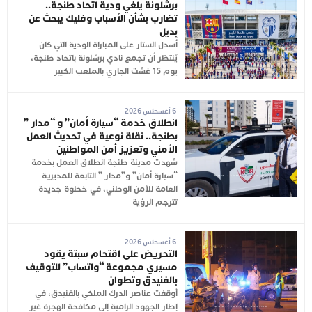
برشلونة يلغي ودية اتحاد طنجة..
تضارب بشأن الأسباب وفليك يبحث عن
بديل
أُسدل الستار على المباراة الودية التي كان
يُنتظر أن تجمع نادي برشلونة باتحاد طنجة،
يوم 15 غشت الجاري بالملعب الكبير
6 أغسطس 2026
انطلاق خدمة “سيارة أمان” و “مدار ”
بطنجة.. نقلة نوعية في تحديث العمل
الأمني وتعزيز أمن المواطنين
شهدت مدينة طنجة انطلاق العمل بخدمة
“سيارة أمان” و”مدار ” التابعة للمديرية
العامة للأمن الوطني، في خطوة جديدة
تترجم الرؤية
6 أغسطس 2026
التحريض على اقتحام سبتة يقود
مسيري مجموعة “واتساب” للتوقيف
بالفنيدق وتطوان
أوقفت عناصر الدرك الملكي بالفنيدق، في
إطار الجهود الرامية إلى مكافحة الهجرة غير