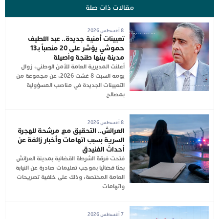
مقالات ذات صلة
8 أغسطس 2026
تعيينات أمنية جديدة.. عبد اللطيف
حموشي يؤشر على 20 منصباً بـ13
مدينة بينها طنجة وأصيلة
أعلنت المديرية العامة للأمن الوطني، زوال
يومه السبت 8 غشت 2026، عن مجموعة من
التعيينات الجديدة في مناصب المسؤولية
بمصالح
8 أغسطس 2026
العرائش.. التحقيق مع مرشحة للهجرة
السرية بسبب اتهامات وأخبار زائفة عن
أحداث الفنيدق
فتحت فرقة الشرطة القضائية بمدينة العرائش
بحثا قضائيا بموجب تعليمات صادرة عن النيابة
العامة المختصة، وذلك على خلفية تصريحات
واتهامات
7 أغسطس 2026