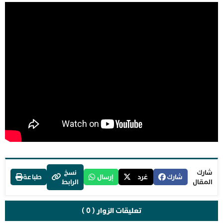
شارك
نسخ
شارك
غرد
إرسال
طباعة
المقال
الرابط
تعليقات الزوار ( 0 )