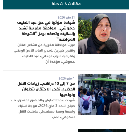
مقالات ذات صلة
21 مايو 2026
شهادة مؤثرة في حق عبد اللطيف
حموشي.. مواطنة مغربية تشيد
بإنسانيته وتصفه برمز “الشرطة
المواطنة”
عبرت مواطنة مغربية عن مشاعر امتنان
وتقدير كبيرين للمدير العام للأمن الوطني
ولمراقبة التراب الوطني، عبد اللطيف
حموشي، مؤكدة أن
4 مايو 2026
من 7 إلى 10 دراهم.. زيادات النقل
الحضري تفجر الاحتقان بتطوان
ونواحيها
شهدت عمالتا تطوان والمضيق الفنيدق، منذ
صباح الأحد 3 ماي 2026، موجة استياء
واسعة وسط مستعملي حافلات النقل
العمومي، عقب