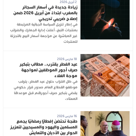
2 أبريل 2026
زيادة جديدة في أسعار السجائر
بالمغرب ابتداءً من أبريل 2026 ضمن
إصلاح ضريبي تدريجي
في إطار تنزيل السياسة الجبائية المرتبطة
بمنتجات التبغ، أعلنت إدارة الجمارك والضرائب
غير المباشرة عن مراجعة أسعار البيع بالتجزئة
للمنتجات
18 مارس 2026
عيد الفطر يقترب.. مطالب بتبكير
صرف أجور الموظفين لمواجهة
موجة الغلاء
في ظل اقتراب حلول عيد الفطر، يترقب
موظفو القطاع العام صدور قرار حكومي
يقضي بتبكير صرف أجورهم قبل موعدها
المعتاد،
16 مارس 2026
طنجة تحتضن إفطارًا رمضانيًا يجمع
المسلمين واليهود والمسيحيين لتعزيز
الحوار بين الأديان والتعايش