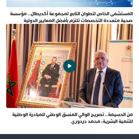
المستشفى الخاص لتطوان التابع لمجموعة أكديطال.. مؤسسة
صحية متعددة التخصصات تلتزم بأفضل المعايير الدولية
من الحسيمة.. تصريح الوالي المنسق الوطني للمبادرة الوطنية
للتنمية البشرية، محمد دردوري