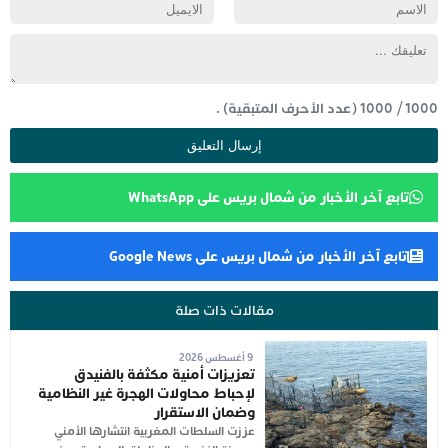
1000
/
1000
(عدد الأحرف المتبقية) .
تابع آخر الأخبار من شمال بريس على WhatsApp
تابع آخر الأخبار من شمال بريس على Google News
مقالات ذات صلة
9 أغسطس 2026
تعزيزات أمنية مكثفة بالفنيدق
لإحباط محاولات الهجرة غير النظامية
وضمان الاستقرار
عززت السلطات المغربية انتشارها الأمني