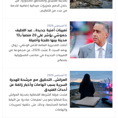
بمدينة الفنيدق والمناطق المجاورة، من
خلال الدفع بتعزيزات ميدانية إضافية قادمة
من عدد من الأقاليم،
8 أغسطس 2026
تعيينات أمنية جديدة.. عبد اللطيف
حموشي يؤشر على 20 منصباً بـ13
مدينة بينها طنجة وأصيلة
أعلنت المديرية العامة للأمن الوطني، زوال
يومه السبت 8 غشت 2026، عن مجموعة من
التعيينات الجديدة في مناصب المسؤولية
بمصالح
8 أغسطس 2026
العرائش.. التحقيق مع مرشحة للهجرة
السرية بسبب اتهامات وأخبار زائفة عن
أحداث الفنيدق
فتحت فرقة الشرطة القضائية بمدينة العرائش
بحثا قضائيا بموجب تعليمات صادرة عن النيابة
العامة المختصة، وذلك على خلفية تصريحات
واتهامات