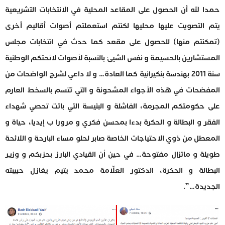
حمدا لله أن الحصول على المقاعد المحلية في الانتخابات التشريعية
يتم التصويت عليها محليها لكنتم استعملتم أصوات أقاليم أخرى
(تمكنتم منها) للحصول على مقعد كما حدث في انتخابات مجلس
المستشارين بالحسيمة و نفس الشيئ بالنسبة لأصوات لائحتكم الوطنية
سنة 2011 بهندسة بنكيرانية كما العادة… و لا داعي لشرح الواضحات من
المفضحات في هذه الأجواء المشحونة و التي تتسم بالسخط العارم
على حكومتكم المجرمة، الفاشلة و البئيسة التي باتت تحصي شهداء
الفقر و البطالة و الحكرة بدءا بمحسن فكري و مرورا ب إيديا، حياة و
المعطل من ذوي الاحتياجات الخاصة صابر لحلو مساء البارحة و اللائحة
طويلة و ماتزال مفتوحة… في حين أن القيادي البارز بحزبكم و وزير
البطالة و الحكرة، الدكتور العلّامة محمد يتيم يغازل حبيبته
الجديدة…”.