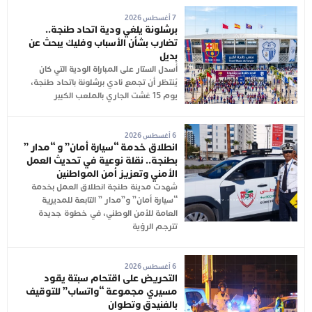
7 أغسطس 2026
برشلونة يلغي ودية اتحاد طنجة..
تضارب بشأن الأسباب وفليك يبحث عن
بديل
أُسدل الستار على المباراة الودية التي كان
يُنتظر أن تجمع نادي برشلونة باتحاد طنجة،
يوم 15 غشت الجاري بالملعب الكبير
6 أغسطس 2026
انطلاق خدمة “سيارة أمان” و “مدار ”
بطنجة.. نقلة نوعية في تحديث العمل
الأمني وتعزيز أمن المواطنين
شهدت مدينة طنجة انطلاق العمل بخدمة
“سيارة أمان” و”مدار ” التابعة للمديرية
العامة للأمن الوطني، في خطوة جديدة
تترجم الرؤية
6 أغسطس 2026
التحريض على اقتحام سبتة يقود
مسيري مجموعة “واتساب” للتوقيف
بالفنيدق وتطوان