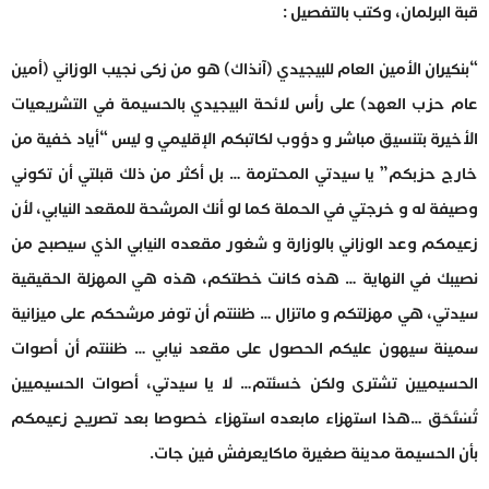
قبة البرلمان، وكتب بالتفصيل :
“بنكيران الأمين العام للبيجيدي (آنذاك) هو من زكى نجيب الوزاني (أمين
عام حزب العهد) على رأس لائحة البيجيدي بالحسيمة في التشريعيات
الأخيرة بتنسيق مباشر و دؤوب لكاتبكم الإقليمي و ليس “أياد خفية من
خارج حزبكم” يا سيدتي المحترمة … بل أكثر من ذلك قبلتي أن تكوني
وصيفة له و خرجتي في الحملة كما لو أنك المرشحة للمقعد النيابي، لأن
زعيمكم وعد الوزاني بالوزارة و شغور مقعده النيابي الذي سيصبح من
نصيبك في النهاية … هذه كانت خطتكم، هذه هي المهزلة الحقيقية
سيدتي، هي مهزلتكم و ماتزال … ظننتم أن توفر مرشحكم على ميزانية
سمينة سيهون عليكم الحصول على مقعد نيابي … ظننتم أن أصوات
الحسيميين تشترى ولكن خسئتم… لا يا سيدتي، أصوات الحسيميين
تُسْتَحَق …هذا استهزاء مابعده استهزاء خصوصا بعد تصريح زعيمكم
بأن الحسيمة مدينة صغيرة ماكايعرفش فين جات.