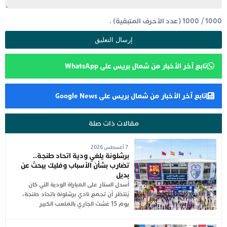
1000
/
1000
(عدد الأحرف المتبقية) .
تابع آخر الأخبار من شمال بريس على WhatsApp
تابع آخر الأخبار من شمال بريس على Google News
مقالات ذات صلة
7 أغسطس 2026
برشلونة يلغي ودية اتحاد طنجة..
تضارب بشأن الأسباب وفليك يبحث عن
بديل
أُسدل الستار على المباراة الودية التي كان
يُنتظر أن تجمع نادي برشلونة باتحاد طنجة،
يوم 15 غشت الجاري بالملعب الكبير