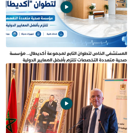
المستشفى الخاص لتطوان التابع لمجموعة أكديطال.. مؤسسة
صحية متعددة التخصصات تلتزم بأفضل المعايير الدولية