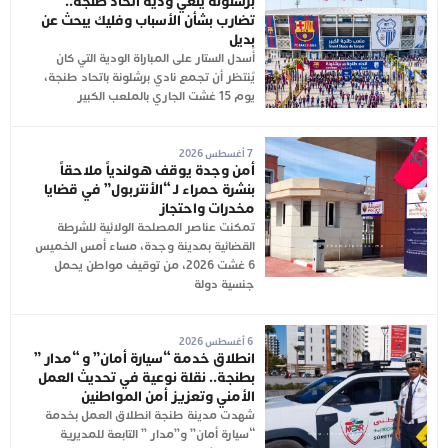
برشلونة يلغي ودية اتحاد طنجة..
تضارب بشأن الأسباب وفليك يبحث عن
بديل
أُسدل الستار على المباراة الودية التي كان
يُنتظر أن تجمع نادي برشلونة باتحاد طنجة،
يوم 15 غشت الجاري بالملعب الكبير
7 أغسطس 2026
أمن وجدة يوقف هولندياً ملاحقاً
بنشرة حمراء لـ “الأنتربول” في قضايا
مخدرات واحتجاز
تمكنت عناصر المصلحة الولائية للشرطة
القضائية بمدينة وجدة، مساء أمس الخميس
6 غشت 2026، من توقيف مواطن يحمل
جنسية دولة
6 أغسطس 2026
انطلاق خدمة “سيارة أمان” و “مدار ”
بطنجة.. نقلة نوعية في تحديث العمل
الأمني وتعزيز أمن المواطنين
شهدت مدينة طنجة انطلاق العمل بخدمة
“سيارة أمان” و”مدار ” التابعة للمديرية