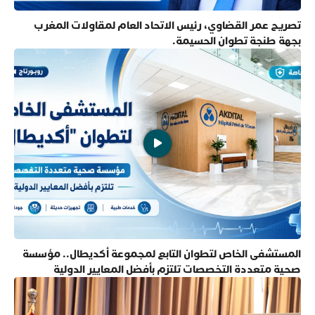
تصريح عمر القضاوي، رئيس الاتحاد العام لمقاولات المغرب
بجهة طنجة تطوان الحسيمة.
المستشفى الخاص لتطوان التابع لمجموعة أكديطال.. مؤسسة
صحية متعددة التخصصات تلتزم بأفضل المعايير الدولية