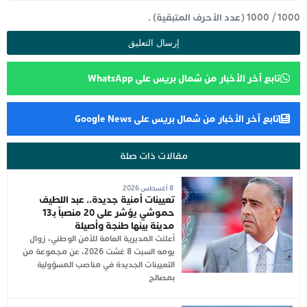
1000
/
1000
(عدد الأحرف المتبقية) .
تابع آخر الأخبار من شمال بريس على WhatsApp
تابع آخر الأخبار من شمال بريس على Google News
مقالات ذات صلة
8 أغسطس 2026
تعيينات أمنية جديدة.. عبد اللطيف
حموشي يؤشر على 20 منصباً بـ13
مدينة بينها طنجة وأصيلة
أعلنت المديرية العامة للأمن الوطني، زوال
يومه السبت 8 غشت 2026، عن مجموعة من
التعيينات الجديدة في مناصب المسؤولية
بمصالح