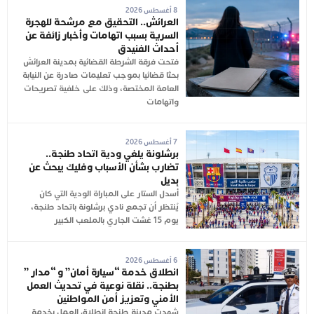
8 أغسطس 2026
العرائش.. التحقيق مع مرشحة للهجرة
السرية بسبب اتهامات وأخبار زائفة عن
أحداث الفنيدق
فتحت فرقة الشرطة القضائية بمدينة العرائش
بحثا قضائيا بموجب تعليمات صادرة عن النيابة
العامة المختصة، وذلك على خلفية تصريحات
واتهامات
7 أغسطس 2026
برشلونة يلغي ودية اتحاد طنجة..
تضارب بشأن الأسباب وفليك يبحث عن
بديل
أُسدل الستار على المباراة الودية التي كان
يُنتظر أن تجمع نادي برشلونة باتحاد طنجة،
يوم 15 غشت الجاري بالملعب الكبير
6 أغسطس 2026
انطلاق خدمة “سيارة أمان” و “مدار ”
بطنجة.. نقلة نوعية في تحديث العمل
الأمني وتعزيز أمن المواطنين
شهدت مدينة طنجة انطلاق العمل بخدمة