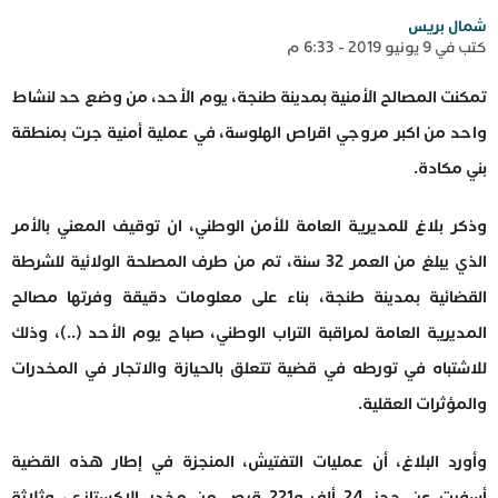
شمال بريس
كتب في 9 يونيو 2019 - 6:33 م
تمكنت المصالح الأمنية بمدينة طنجة، يوم الأحد، من وضع حد لنشاط
واحد من اكبر مروجي اقراص الهلوسة، في عملية أمنية جرت بمنطقة
بني مكادة.
وذكر بلاغ للمديرية العامة للأمن الوطني، ان توقيف المعني بالأمر
الذي يبلغ من العمر 32 سنة، تم من طرف المصلحة الولائية للشرطة
القضائية بمدينة طنجة، بناء على معلومات دقيقة وفرتها مصالح
المديرية العامة لمراقبة التراب الوطني، صباح يوم الأحد (..)، وذلك
للاشتباه في تورطه في قضية تتعلق بالحيازة والاتجار في المخدرات
والمؤثرات العقلية.
وأورد البلاغ، أن عمليات التفتيش، المنجزة في إطار هذه القضية
أسفرت عن حجز 24 ألف و221 قرص من مخدر الإكستازي، وثلاثة