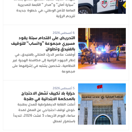
“سيارة أمان” و”مدار ” التابعة للمديرية
العامة للأمن الوطني، في خطوة جديدة
تترجم الرؤية
6 أغسطس 2026
التحريض على اقتحام سبتة يقود
مسيري مجموعة “واتساب” للتوقيف
بالفنيدق وتطوان
أوقفت عناصر الدرك الملكي بالفنيدق، في
إطار الجهود الرامية إلى مكافحة الهجرة غير
النظامية، شخصين يشتبه في إشرافهما على
مجموعة
5 أغسطس 2026
حرارة بلا تكييف تشعل الاحتجاج
بالمحكمة الابتدائية في طنجة
أعلنت النقابة الديمقراطية للعدل بطنجة
خوض توقف احتجاجي عن العمل لمدة
ساعة، اليوم الأربعاء 5 غشت 2026، تنديداً
باستمرار تعطل