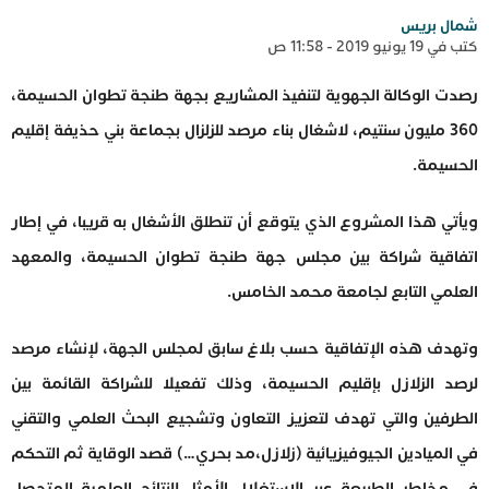
شمال بريس
كتب في 19 يونيو 2019 - 11:58 ص
رصدت الوكالة الجهوية لتنفيذ المشاريع بجهة طنجة تطوان الحسيمة،
360 مليون سنتيم، لاشغال بناء مرصد للزلزال بجماعة بني حذيفة إقليم
الحسيمة.
ويأتي هذا المشروع الذي يتوقع أن تنطلق الأشغال به قريبا، في إطار
اتفاقية شراكة بين مجلس جهة طنجة تطوان الحسيمة، والمعهد
العلمي التابع لجامعة محمد الخامس.
وتهدف هذه الإتفاقية حسب بلاغ سابق لمجلس الجهة، لإنشاء مرصد
لرصد الزلازل بإقليم الحسيمة، وذلك تفعيلا للشراكة القائمة بين
الطرفين والتي تهدف لتعزيز التعاون وتشجيع البحث العلمي والتقني
في الميادين الجيوفيزيائية (زلازل،مد بحري…) قصد الوقاية ثم التحكم
في مخاطر الطبيعة عبر الاستغلال الأمثل للنتائج العلمية المتحصل