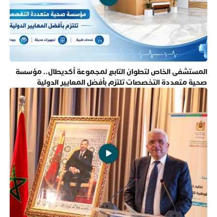
المستشفى الخاص لتطوان التابع لمجموعة أكديطال.. مؤسسة
صحية متعددة التخصصات تلتزم بأفضل المعايير الدولية