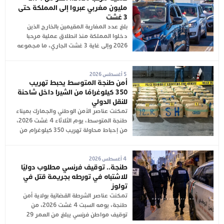
مليون مغربي عبروا إلى المملكة حتى
3 غشت
بلغ عدد المغاربة المقيمين بالخارج الذين
دخلوا المملكة منذ انطلاق عملية مرحبا
2026 وإلى غاية 3 غشت الجاري، ما مجموعه
5 أغسطس 2026
أمن طنجة المتوسط يحبط تهريب
350 كيلوغرامًا من الشيرا داخل شاحنة
للنقل الدولي
تمكنت عناصر الأمن الوطني والجمارك بميناء
طنجة المتوسط، يوم الثلاثاء 4 غشت 2026،
من إحباط محاولة تهريب 350 كيلوغرام من
4 أغسطس 2026
طنجة.. توقيف فرنسي مطلوب دوليًا
للاشتباه في تورطه بجريمة قتل في
تولوز
تمكنت عناصر الشرطة القضائية بولاية أمن
طنجة، يومه السبت 4 غشت 2026، من
توقيف مواطن فرنسي يبلغ من العمر 29