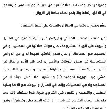
وقتها : يدخل وقت أداء صلاة العيد من حين طلوع الشمس وارتفاعها
في الأفق ارتفاعا بينا، بنحو نصف ساعة إلى الزوال.
مشروعية إقامتها في المنازل والبيوت على سبيل السنية :
نص علماء المذهب المالكي وغيرهم على سنية إقامتها في المنازل
والبيوت على الهيأة المشروعة، حال فوات صلاتها في المصلى، أو في
المسجد مع الجماعة، أو حال تعذر إقامتها فيهما لداع من الدواعي
الاجتماعية في بعض الأوقات والأحوال، كما هو الأمر والحال في
الظروف الراهنة الصعبة التي يجتازها المغرب وغيره من البلاد جراء
تفشي وباء كورونا (كوفيد 19) وانتشاره، فلا تصلى حينئذ لا في
المساجد ولا في المصليات، وإنما في المنازل والبيوت، مع الأخذ بسنية
الاغتسال والتطيب والتكبير، قبل الشروع فيها. كما يستفاد ذلك مما
جاء عند الإمام البخاري في باب : “إذا فاته العيد صلى ركعتين”، ونص
عليه فقهاء المذهب المالكي.