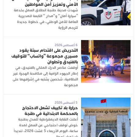
الأمني وتعزيز أمن المواطنين
شهدت مدينة طنجة انطلاق العمل بخدمة
“سيارة أمان” و”مدار ” التابعة للمديرية
العامة للأمن الوطني، في خطوة جديدة
تترجم الرؤية
6 أغسطس 2026
التحريض على اقتحام سبتة يقود
مسيري مجموعة “واتساب” للتوقيف
بالفنيدق وتطوان
أوقفت عناصر الدرك الملكي بالفنيدق، في
إطار الجهود الرامية إلى مكافحة الهجرة غير
النظامية، شخصين يشتبه في إشرافهما على
مجموعة
5 أغسطس 2026
حرارة بلا تكييف تشعل الاحتجاج
بالمحكمة الابتدائية في طنجة
أعلنت النقابة الديمقراطية للعدل بطنجة
خوض توقف احتجاجي عن العمل لمدة
ساعة، اليوم الأربعاء 5 غشت 2026، تنديداً
باستمرار تعطل