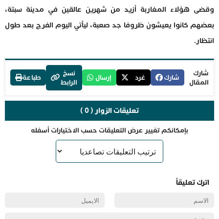
وقضى هؤلاء المغاربة أزيد من شهرين عالقين في مدينة سبتة،
بعضهم كانوا يعيشون ظروفا جد صعبة، ليأتي اليوم الفرج بعد طول
انتظار.
شارك
نسخ
شارك
غرد
إرسال
طباعة
المقال
الرابط
تعليقات الزوار ( 0 )
بإمكانكم تغيير عرض التعليقات حسب الاختيارات أسفله
اترك تعليقاً