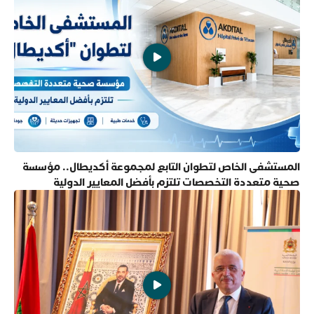
المستشفى الخاص لتطوان التابع لمجموعة أكديطال.. مؤسسة
صحية متعددة التخصصات تلتزم بأفضل المعايير الدولية