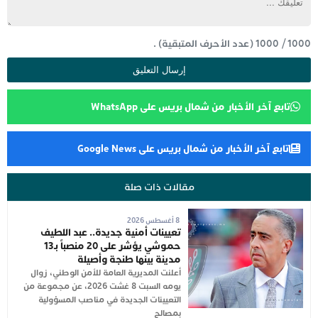
1000
/
1000
(عدد الأحرف المتبقية) .
تابع آخر الأخبار من شمال بريس على WhatsApp
تابع آخر الأخبار من شمال بريس على Google News
مقالات ذات صلة
8 أغسطس 2026
تعيينات أمنية جديدة.. عبد اللطيف
حموشي يؤشر على 20 منصباً بـ13
مدينة بينها طنجة وأصيلة
أعلنت المديرية العامة للأمن الوطني، زوال
يومه السبت 8 غشت 2026، عن مجموعة من
التعيينات الجديدة في مناصب المسؤولية
بمصالح