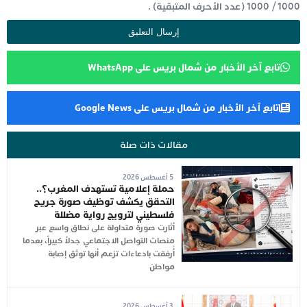
1000
/
1000
(عدد الأحرف المتبقية) .
تابع آخر الأخبار من شمال بريس على WhatsApp
تابع آخر الأخبار من شمال بريس على Google News
مقالات ذات صلة
5 أغسطس 2026
حملة إعلامية تستهدف المغرب؟..
التحقق يكشف توظيف صورة جريح
فلسطيني لترويج رواية مضللة
أثارت صورة متداولة على نطاق واسع عبر
منصات التواصل الاجتماعي جدلاً كبيراً، بعدما
أُرفقت بادعاءات تزعم أنها توثق إصابة
مواطن
3 أغسطس 2026