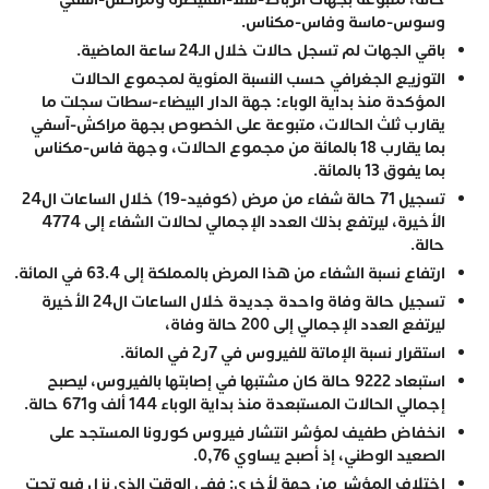
وسوس-ماسة وفاس-مكناس.
باقي الجهات لم تسجل حالات خلال الـ24 ساعة الماضية.
التوزيع الجغرافي حسب النسبة المئوية لمجموع الحالات
المؤكدة منذ بداية الوباء: جهة الدار البيضاء-سطات سجلت ما
يقارب ثلث الحالات، متبوعة على الخصوص بجهة مراكش-آسفي
بما يقارب 18 بالمائة من مجموع الحالات، وجهة فاس-مكناس
بما يفوق 13 بالمائة.
تسجيل 71 حالة شفاء من مرض (كوفيد-19) خلال الساعات ال24
الأخيرة، ليرتفع بذلك العدد الإجمالي لحالات الشفاء إلى 4774
حالة.
ارتفاع نسبة الشفاء من هذا المرض بالمملكة إلى 63.4 في المائة.
تسجيل حالة وفاة واحدة جديدة خلال الساعات ال24 الأخيرة
ليرتفع العدد الإجمالي إلى 200 حالة وفاة،
استقرار نسبة الإماتة للفيروس في 7ر2 في المائة.
استبعاد 9222 حالة كان مشتبها في إصابتها بالفيروس، ليصبح
إجمالي الحالات المستبعدة منذ بداية الوباء 144 ألف و671 حالة.
انخفاض طفيف لمؤشر انتشار فيروس كورونا المستجد على
الصعيد الوطني، إذ أصبح يساوي 0,76.
اختلاف المؤشر من جهة لأخرى: ففي الوقت الذي نزل فيه تحت