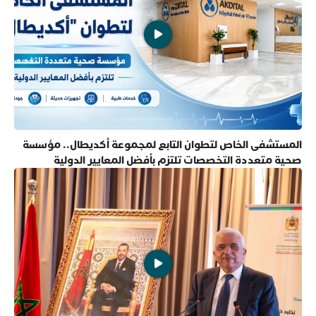
المستشفى الخاص لتطوان التابع لمجموعة أكديطال.. مؤسسة
صحية متعددة التخصصات تلتزم بأفضل المعايير الدولية