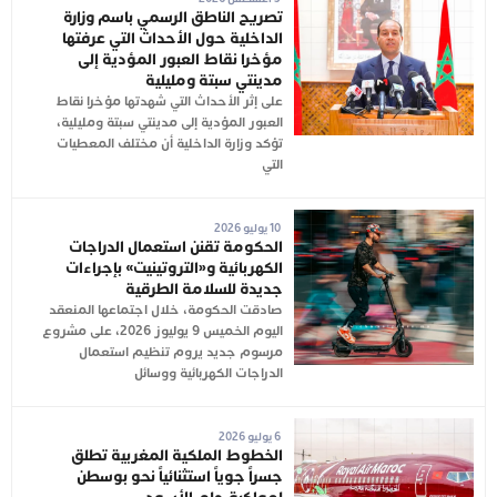
تصريح الناطق الرسمي باسم وزارة
الداخلية حول الأحداث التي عرفتها
مؤخرا نقاط العبور المؤدية إلى
مدينتي سبتة ومليلية
على إثر الأحداث التي شهدتها مؤخرا نقاط
العبور المؤدية إلى مدينتي سبتة ومليلية،
تؤكد وزارة الداخلية أن مختلف المعطيات
التي
10 يوليو 2026
الحكومة تقنن استعمال الدراجات
الكهربائية و«التروتينيت» بإجراءات
جديدة للسلامة الطرقية
صادقت الحكومة، خلال اجتماعها المنعقد
اليوم الخميس 9 يوليوز 2026، على مشروع
مرسوم جديد يروم تنظيم استعمال
الدراجات الكهربائية ووسائل
6 يوليو 2026
الخطوط الملكية المغربية تطلق
جسراً جوياً استثنائياً نحو بوسطن