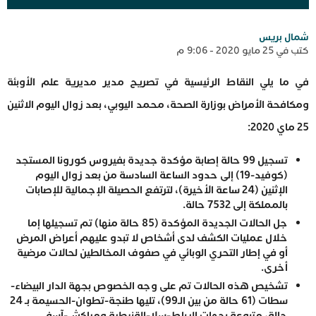
شمال بريس
كتب في 25 مايو 2020 - 9:06 م
في ما يلي النقاط الرئيسية في تصريح مدير مديرية علم الأوبئة
ومكافحة الأمراض بوزارة الصحة، محمد اليوبي، بعد زوال اليوم الاثنين
25 ماي 2020:
تسجيل 99 حالة إصابة مؤكدة جديدة بفيروس كورونا المستجد
(كوفيد-19) إلى حدود الساعة السادسة من بعد زوال اليوم
الإثنين (24 ساعة الأخيرة)، لترتفع الحصيلة الإجمالية للإصابات
بالمملكة إلى 7532 حالة.
جل الحالات الجديدة المؤكدة (85 حالة منها) تم تسجيلها إما
خلال عمليات الكشف لدى أشخاص لا تبدو عليهم أعراض المرض
أو في إطار التحري الوبائي في صفوف المخالطين لحالات مرضية
أخرى.
تشخيص هذه الحالات تم على وجه الخصوص بجهة الدار البيضاء-
سطات (61 حالة من بين الـ99)، تليها طنجة-تطوان-الحسيمة بـ 24
حالة، متبوعة بجهات الرباط-سلا-القنيطرة ومراكش-آسفي