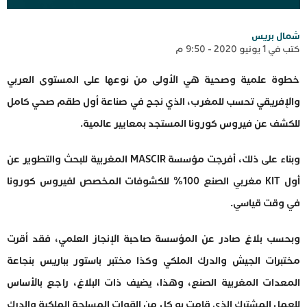
شمال بريس
كتب في 1 يونيو 2020 - 9:50 م
خطوة علمية وصحية هي الأولى من نوعها على المستوى العربي
والإفريقي تحسب للمغرب، الذي نجح في صناعة أول طقم صحي كامل
للكشف عن فيروس كورونا المستجد بمعايير عالمية.
وبناء على ذلك، أفرجت مؤسسة MASCIR المغربية للبحث والتطوير عن
أول KIT مغربي الصنع 100% للكشوفات المخصص لفيروس كورونا
في وقت قياسي.
وبحسب بلاغ صادر عن المؤسسة صاحبة الإنجاز العلمي، فقد أقرت
مختبرات الجيش والدرك الملكي وكذا مختبر باستور بباريس بنجاعة
المعدات المغربية الصنع، وهذا، يضيف ذات البلاغ، راجع بالأساس
للعمل المشترك الذي قامت به كل من القوات المسلحة الملكية والدرك