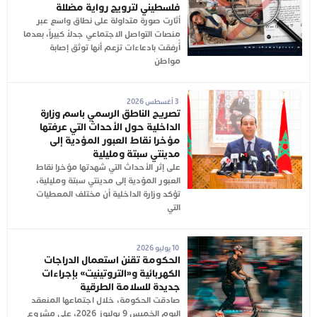
فلسطيني لترويج رواية مضللة
أثارت صورة متداولة على نطاق واسع عبر
منصات التواصل الاجتماعي جدلاً كبيراً، بعدما
أُرفقت بادعاءات تزعم أنها توثق إصابة
مواطن
3 أغسطس 2026
تصريح الناطق الرسمي باسم وزارة
الداخلية حول الأحداث التي عرفتها
مؤخرا نقاط العبور المؤدية إلى
مدينتي سبتة ومليلية
على إثر الأحداث التي شهدتها مؤخرا نقاط
العبور المؤدية إلى مدينتي سبتة ومليلية،
تؤكد وزارة الداخلية أن مختلف المعطيات
التي
10 يوليو 2026
الحكومة تقنن استعمال الدراجات
الكهربائية و«التروتينيت» بإجراءات
جديدة للسلامة الطرقية
صادقت الحكومة، خلال اجتماعها المنعقد
اليوم الخميس 9 يوليوز 2026، على مشروع